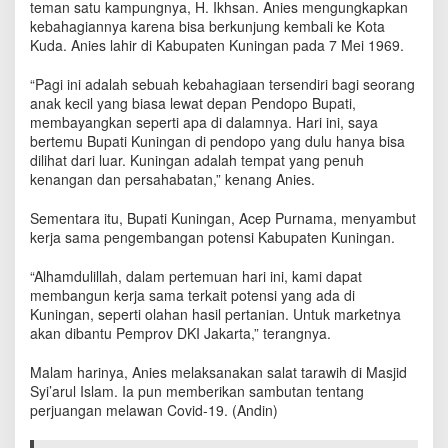
teman satu kampungnya, H. Ikhsan. Anies mengungkapkan
a
kebahagiannya karena bisa berkunjung kembali ke Kota
d
Kuda. Anies lahir di Kabupaten Kuningan pada 7 Mei 1969.
a
n
d
“Pagi ini adalah sebuah kebahagiaan tersendiri bagi seorang
i
anak kecil yang biasa lewat depan Pendopo Bupati,
K
membayangkan seperti apa di dalamnya. Hari ini, saya
u
bertemu Bupati Kuningan di pendopo yang dulu hanya bisa
n
dilihat dari luar. Kuningan adalah tempat yang penuh
i
kenangan dan persahabatan,” kenang Anies.
n
g
Sementara itu, Bupati Kuningan, Acep Purnama, menyambut
a
kerja sama pengembangan potensi Kabupaten Kuningan.
n
“Alhamdulillah, dalam pertemuan hari ini, kami dapat
membangun kerja sama terkait potensi yang ada di
Kuningan, seperti olahan hasil pertanian. Untuk marketnya
akan dibantu Pemprov DKI Jakarta,” terangnya.
Malam harinya, Anies melaksanakan salat tarawih di Masjid
Syi’arul Islam. Ia pun memberikan sambutan tentang
perjuangan melawan Covid-19. (Andin)