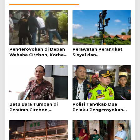
Pengeroyokan di Depan
Perawatan Perangkat
Wahaha Cirebon, Korban
Sinyal dan
Tunggu Kejelasan dari
Telekomunikasi Dukung
Polisi
Perjalanan Kereta Api
Batu Bara Tumpah di
Polisi Tangkap Dua
Perairan Cirebon,
Pelaku Pengeroyokan
Ancaman bagi Kerang
Pengunjung GTC Cirebon
Hijau