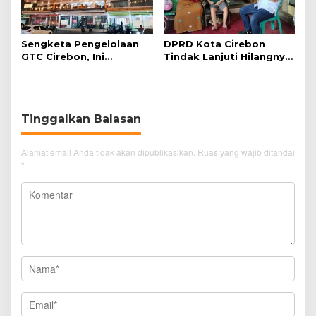
Sengketa Pengelolaan
DPRD Kota Cirebon
GTC Cirebon, Ini
Tindak Lanjuti Hilangnya
Penjelasan Frans
Data Adminduk Warga
Simanjuntak
Disabilitas
Tinggalkan Balasan
Alamat email Anda tidak akan dipublikasikan.
Ruas yang wajib ditandai
*