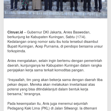
B
a
s
w
e
d
a
Citrust.id
– Gubernur DKI Jakarta, Anies Baswedan,
n
berkunjung ke Kabupaten Kuningan, Sabtu (17/4).
N
Kedatangan orang nomor satu ibu kota tersebut disambut
i
Bupati Kuningan, Acep Purnama, di pendopo bersama unsur
k
forkopimda.
m
a
t
Anies mengatakan, selain ingin bertemu dengan pemerintah
i
daerah, kunjunganya ke Kabupaten Kuningan dalam rangka
S
penjajakan kerja sama terkait komoditas pangan.
u
a
“Insyaallah, tim yang akan bekerja sama dengan daerah tiba
s
pekan depan. Mereka akan melakukan invetarisasi atas
a
potensi yang bisa ditindaklanjuti dalam bentuk kerja
n
bersama,” terangnya.
a
R
Pada kesempatan itu, Anis juga menemui sejumlah
a
Pedagang Kaki Lima (PKL) di Jalan Siliwangi. Ia ditemani
m