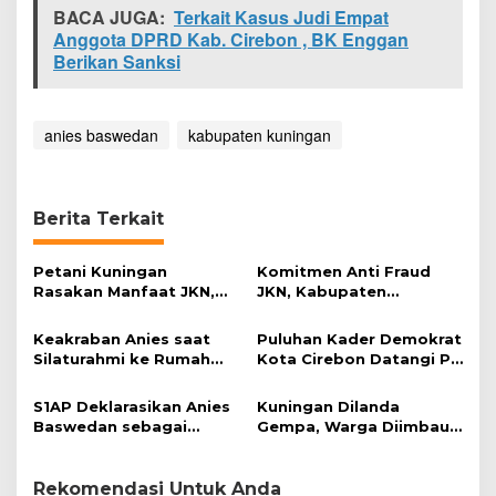
BACA JUGA:
Terkait Kasus Judi Empat
Anggota DPRD Kab. Cirebon , BK Enggan
Berikan Sanksi
anies baswedan
kabupaten kuningan
Berita Terkait
Petani Kuningan
Komitmen Anti Fraud
Rasakan Manfaat JKN,
JKN, Kabupaten
Akses Layanan
Kuningan Borong
Kesehatan Lebih Praktis
Penghargaan INAHAFF
Keakraban Anies saat
Puluhan Kader Demokrat
2025
Silaturahmi ke Rumah
Kota Cirebon Datangi PN
AHY
Cirebon
S1AP Deklarasikan Anies
Kuningan Dilanda
Baswedan sebagai
Gempa, Warga Diimbau
Capres 2024
Tak Panik
Rekomendasi Untuk Anda