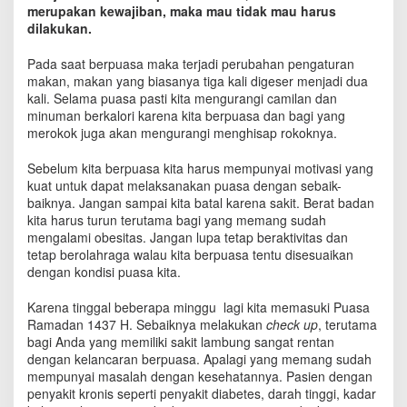
h
merupakan kewajiban, maka mau tidak mau harus
a
dilakukan.
t
K
Pada saat berpuasa maka terjadi perubahan pengaturan
e
makan, makan yang biasanya tiga kali digeser menjadi dua
t
kali. Selama puasa pasti kita mengurangi camilan dan
i
minuman berkalori karena kita berpuasa dan bagi yang
k
merokok juga akan mengurangi menghisap rokoknya.
a
M
Sebelum kita berpuasa kita harus mempunyai motivasi yang
e
kuat untuk dapat melaksanakan puasa dengan sebaik-
n
baiknya. Jangan sampai kita batal karena sakit. Berat badan
j
kita harus turun terutama bagi yang memang sudah
a
mengalami obesitas. Jangan lupa tetap beraktivitas dan
l
a
tetap berolahraga walau kita berpuasa tentu disesuaikan
n
dengan kondisi puasa kita.
k
a
Karena tinggal beberapa minggu lagi kita memasuki Puasa
n
Ramadan 1437 H. Sebaiknya melakukan
check up
, terutama
P
bagi Anda yang memiliki sakit lambung sangat rentan
u
dengan kelancaran berpuasa. Apalagi yang memang sudah
a
mempunyai masalah dengan kesehatannya. Pasien dengan
s
penyakit kronis seperti penyakit diabetes, darah tinggi, kadar
a