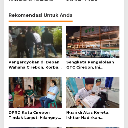
Lomba penilaian Bumil
Rekomendasi Untuk Anda
Pengeroyokan di Depan
Sengketa Pengelolaan
Wahaha Cirebon, Korban
GTC Cirebon, Ini
Tunggu Kejelasan dari
Penjelasan Frans
Polisi
Simanjuntak
DPRD Kota Cirebon
Ngaji di Atas Kereta,
Tindak Lanjuti Hilangnya
Ikhtiar Hadirkan
Data Adminduk Warga
Perjalanan Aman dan
Disabilitas
Nyaman