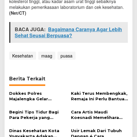
kolesterol tinggi, atau kadar asam urat tinggi sebaiknya
melakukan pemerikasaan laboratorium dan cek kesehatan.
(Net/CT)
BACA JUGA:
Bagaimana Caranya Agar Lebih
Sehat Seusai Berpuasa?
Kesehatan
maag
puasa
Berita Terkait
Dokkes Polres
Kaki Terus Membengkak,
Majalengka Gelar
Remaja Ini Perlu Bantuan
Pelayanan Pengobatan
Operasi
Gratis
Begini Tips Tidur Bagi
Cara Artis Maudi
Para Pekerja yang
Koesnadi Memelihara
Dilakukan Malam Hari
Kulit
Dinas Kesehatan Kota
Usir Lemak Dari Tubuh
Yogyakarta Adakan
Dengan 4 Cara