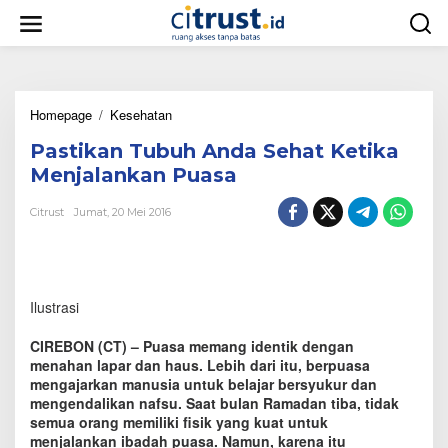
L
e
w
a
t
i
Homepage
/
Kesehatan
P
k
a
e
Pastikan Tubuh Anda Sehat Ketika
s
k
t
o
Menjalankan Puasa
i
n
k
t
Citrust
Jumat, 20 Mei 2016
a
e
n
n
T
u
b
Ilustrasi
u
h
CIREBON (CT) – Puasa memang identik dengan
A
menahan lapar dan haus. Lebih dari itu, berpuasa
n
mengajarkan manusia untuk belajar bersyukur dan
d
mengendalikan nafsu. Saat bulan Ramadan tiba, tidak
a
S
semua orang memiliki fisik yang kuat untuk
e
menjalankan ibadah puasa. Namun, karena itu