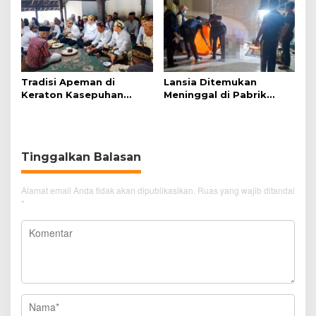
Tradisi Apeman di
Lansia Ditemukan
Keraton Kasepuhan
Meninggal di Pabrik
Cirebon Wujud Syukur
Spitenk, Diduga Akibat
dan Doa
Sakit
Tinggalkan Balasan
Alamat email Anda tidak akan dipublikasikan.
Ruas yang wajib ditandai
*