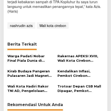
terjadi kebakaran sampah di TPA Kopiluhur itu saya turun
langsung untuk memastikan penangannya tepat,” kata Azis.
(Haris)
nashrudin azis
Wali kota cirebon
Berita Terkait
Warga Padati Nobar
Rakernas APEKSI XVIII,
Final Piala Dunia di
Wali Kota Cirebon
Lapangan Kebumen
Perkuat Kolaborasi
Antarkota
Kirab Budaya Pangeran
Kendalikan Inflasi,
Pulasaren Jadi Magnet
Pemkot Cirebon
Wisata Kota Cirebon
Hadirkan Mobil Pangan
Keliling
Wali Kota Hadiri Rakor
Trotoar Depan CSB Mall
TNI AD, Pengelolaan
Dipagar, Pemkot
Sampah Jadi Sorotan
Tertibkan PKL dan Parkir
Liar
Rekomendasi Untuk Anda