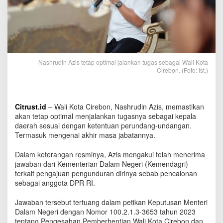
p
t
i
m
a
l
J
Nashrudin Azis tetap optimal jalankan tugas sebagai Wali Kota
a
Cirebon. (Foto: Ist.)
l
a
n
k
Citrust.id
– Wali Kota Cirebon, Nashrudin Azis, memastikan
a
akan tetap optimal menjalankan tugasnya sebagai kepala
n
daerah sesuai dengan ketentuan perundang-undangan.
T
Termasuk mengenai akhir masa jabatannya.
u
g
Dalam keterangan resminya, Azis mengakui telah menerima
a
jawaban dari Kementerian Dalam Negeri (Kemendagri)
s
terkait pengajuan pengunduran dirinya sebab pencalonan
s
sebagai anggota DPR RI.
e
b
a
Jawaban tersebut tertuang dalam petikan Keputusan Menteri
g
Dalam Negeri dengan Nomor 100.2.1.3-3653 tahun 2023
a
tentang Pengesahan Pemberhentian Wali Kota Cirebon dan