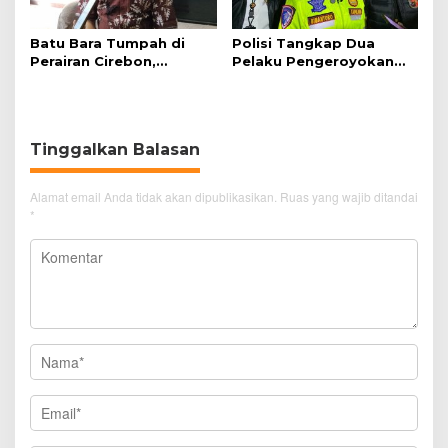
Batu Bara Tumpah di
Polisi Tangkap Dua
Perairan Cirebon,
Pelaku Pengeroyokan
Ancaman bagi Kerang
Pengunjung GTC Cirebon
Hijau
Tinggalkan Balasan
Alamat email Anda tidak akan dipublikasikan.
Ruas yang wajib ditandai
*