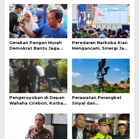
Gerakan Pangan Murah
Peredaran Narkoba Kian
Demokrat Bantu Jaga
Mengancam, Sinergi Jadi
Daya Beli Masyarakat
Kunci Pencegahan
Pengeroyokan di Depan
Perawatan Perangkat
Wahaha Cirebon, Korban
Sinyal dan
Tunggu Kejelasan dari
Telekomunikasi Dukung
Polisi
Perjalanan Kereta Api