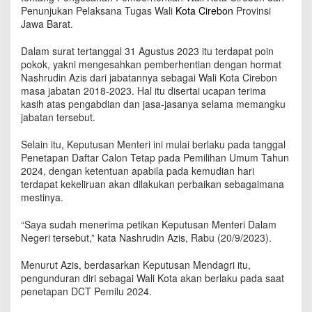
i
Penunjukan Pelaksana Tugas Wali
Kota Cirebon
Provinsi
W
Jawa Barat.
a
l
Dalam surat tertanggal 31 Agustus 2023 itu terdapat poin
i
pokok, yakni mengesahkan pemberhentian dengan hormat
K
Nashrudin Azis dari jabatannya sebagai Wali Kota Cirebon
o
masa jabatan 2018-2023. Hal itu disertai ucapan terima
t
kasih atas pengabdian dan jasa-jasanya selama memangku
a
jabatan tersebut.
C
i
Selain itu, Keputusan Menteri ini mulai berlaku pada tanggal
r
Penetapan Daftar Calon Tetap pada Pemilihan Umum Tahun
e
2024, dengan ketentuan apabila pada kemudian hari
b
o
terdapat kekeliruan akan dilakukan perbaikan sebagaimana
n
mestinya.
“Saya sudah menerima petikan Keputusan Menteri Dalam
Negeri tersebut,” kata Nashrudin Azis, Rabu (20/9/2023).
Menurut Azis, berdasarkan Keputusan Mendagri itu,
pengunduran diri sebagai Wali Kota akan berlaku pada saat
penetapan DCT Pemilu 2024.