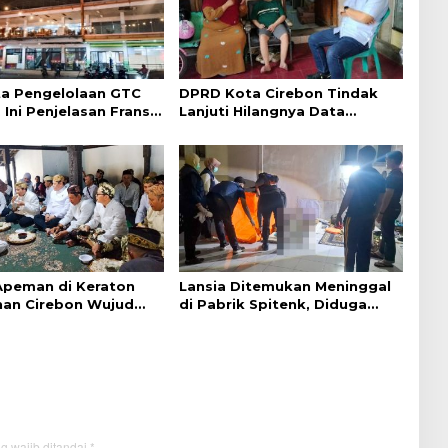
a Pengelolaan GTC
DPRD Kota Cirebon Tindak
 Ini Penjelasan Frans
Lanjuti Hilangnya Data
ntak
Adminduk Warga Disabilitas
 Apeman di Keraton
Lansia Ditemukan Meninggal
an Cirebon Wujud
di Pabrik Spitenk, Diduga
dan Doa
Akibat Sakit
g wajib ditandai
*