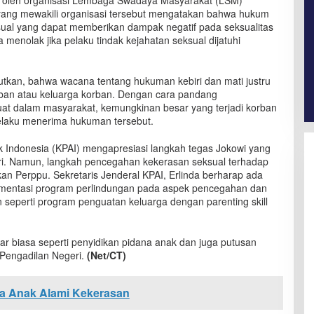
 oleh organisasi Lembaga Swadaya Masyarakat (LSM)
yang mewakili organisasi tersebut mengatakan bahwa hukum
sual yang dapat memberikan dampak negatif pada seksualitas
 menolak jika pelaku tindak kejahatan seksual dijatuhi
njutkan, bahwa wacana tentang hukuman kebiri dan mati justru
rban atau keluarga korban. Dengan cara pandang
at dalam masyarakat, kemungkinan besar yang terjadi korban
pelaku menerima hukuman tersebut.
 Indonesia (KPAI) mengapresiasi langkah tegas Jokowi yang
. Namun, langkah pencegahan kekerasan seksual terhadap
n Perppu. Sekretaris Jenderal KPAI, Erlinda berharap ada
lementasi program perlindungan pada aspek pencegahan dan
seperti program penguatan keluarga dengan parenting skill
luar biasa seperti penyidikan pidana anak dan juga putusan
 Pengadilan Negeri.
(Net/CT)
da Anak Alami Kekerasan