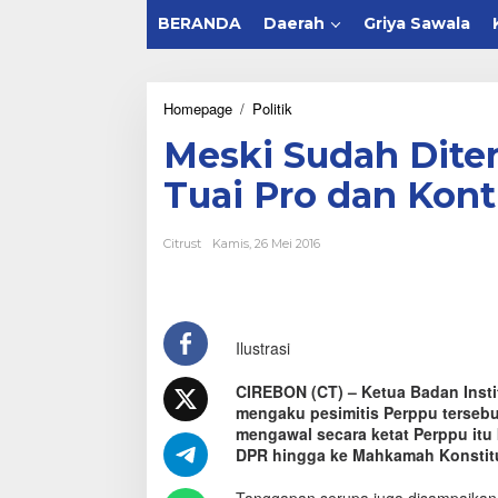
BERANDA
Daerah
Griya Sawala
Homepage
/
Politik
M
e
Meski Sudah Diter
s
k
Tuai Pro dan Kont
i
S
u
Citrust
Kamis, 26 Mei 2016
d
a
h
D
i
Ilustrasi
t
e
r
CIREBON (CT) – Ketua Badan Instit
b
mengaku pesimitis Perppu tersebu
i
mengawal secara ketat Perppu itu 
t
DPR hingga ke Mahkamah Konstitusi
k
a