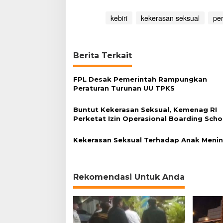
o
n
kebiri
kekerasan seksual
per
t
r
a
Berita Terkait
FPL Desak Pemerintah Rampungkan
Peraturan Turunan UU TPKS
Buntut Kekerasan Seksual, Kemenag RI
Perketat Izin Operasional Boarding Scho
Kekerasan Seksual Terhadap Anak Meni
Rekomendasi Untuk Anda