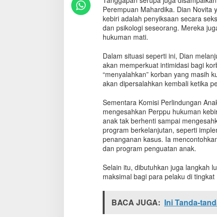
Tanggapan serupa juga disampaikan
n
Perempuan Mahardika. Dian Novita 
,
kebiri adalah penyiksaan secara sek
P
dan psikologi seseorang. Mereka juga
e
hukuman mati.
r
p
Dalam situasi seperti ini, Dian mela
p
akan memperkuat intimidasi bagi ko
u
“menyalahkan” korban yang masih ku
K
akan dipersalahkan kembali ketika 
e
b
i
Sementara Komisi Perlindungan Anak
r
mengesahkan Perppu hukuman kebiri
i
anak tak berhenti sampai mengesahka
T
program berkelanjutan, seperti imp
u
penanganan kasus. Ia mencontohkan 
a
dan program penguatan anak.
i
P
Selain itu, dibutuhkan juga langkah 
r
maksimal bagi para pelaku di tingkat
o
d
a
BACA JUGA:
Ini Tanda-tan
n
K