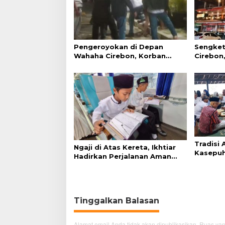
Pengeroyokan di Depan
Sengket
Wahaha Cirebon, Korban
Cirebon,
Tunggu Kejelasan dari Polisi
Simanju
Tradisi
Ngaji di Atas Kereta, Ikhtiar
Kasepuh
Hadirkan Perjalanan Aman
Syukur 
dan Nyaman
Tinggalkan Balasan
Alamat email Anda tidak akan dipublikasikan.
Ruas yan