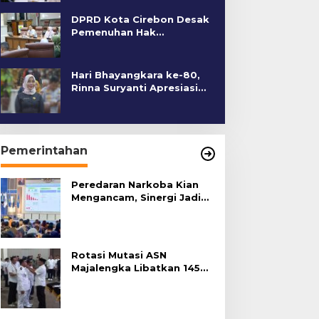
DPRD Kota Cirebon Desak
Pemenuhan Hak
Penyandang Disabilitas
Hari Bhayangkara ke-80,
Rinna Suryanti Apresiasi
Kinerja Polres Cirebon
Kota
Pemerintahan
Peredaran Narkoba Kian
Mengancam, Sinergi Jadi
Kunci Pencegahan
Rotasi Mutasi ASN
Majalengka Libatkan 145
Pejabat, Terapkan Sistem
Merit