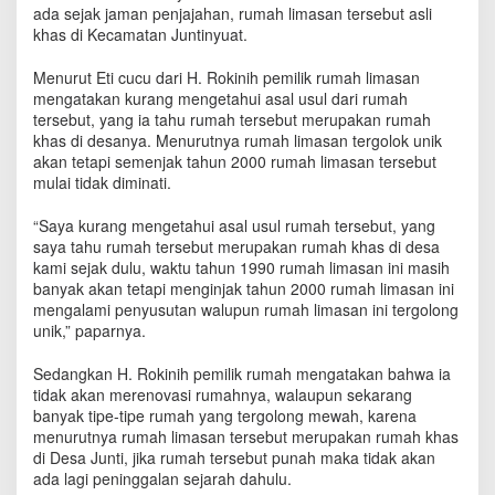
n
ada sejak jaman penjajahan, rumah limasan tersebut asli
t
khas di Kecamatan Juntinyuat.
i
n
Menurut Eti cucu dari H. Rokinih pemilik rumah limasan
y
mengatakan kurang mengetahui asal usul dari rumah
u
tersebut, yang ia tahu rumah tersebut merupakan rumah
a
khas di desanya. Menurutnya rumah limasan tergolok unik
t
akan tetapi semenjak tahun 2000 rumah limasan tersebut
y
mulai tidak diminati.
a
n
“Saya kurang mengetahui asal usul rumah tersebut, yang
g
saya tahu rumah tersebut merupakan rumah khas di desa
H
kami sejak dulu, waktu tahun 1990 rumah limasan ini masih
a
banyak akan tetapi menginjak tahun 2000 rumah limasan ini
m
p
mengalami penyusutan walupun rumah limasan ini tergolong
i
unik,” paparnya.
r
P
Sedangkan H. Rokinih pemilik rumah mengatakan bahwa ia
u
tidak akan merenovasi rumahnya, walaupun sekarang
n
banyak tipe-tipe rumah yang tergolong mewah, karena
a
menurutnya rumah limasan tersebut merupakan rumah khas
h
di Desa Junti, jika rumah tersebut punah maka tidak akan
ada lagi peninggalan sejarah dahulu.