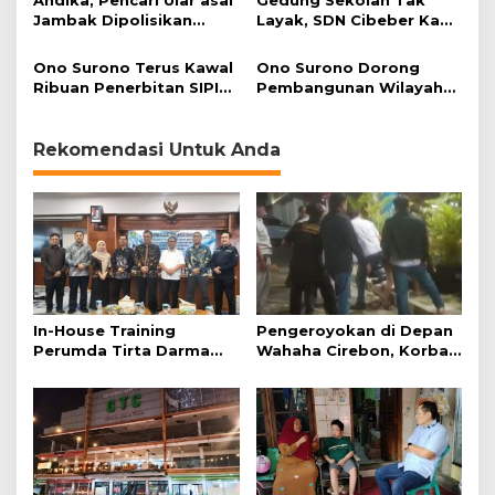
Andika, Pencari Ular asal
Gedung Sekolah Tak
Jambak Dipolisikan
Layak, SDN Cibeber Kab.
Perhutani Indramayu
Indramayu Minim Peserta
Didik
Ono Surono Terus Kawal
Ono Surono Dorong
Ribuan Penerbitan SIPI
Pembangunan Wilayah
yang Mangkrak, 100
Kepulauan melalui UU
Lebihnya Kapal dari
Daerah Kepulauan
Indramayu
Rekomendasi Untuk Anda
In-House Training
Pengeroyokan di Depan
Perumda Tirta Darma
Wahaha Cirebon, Korban
Ayu Dorong Pelayanan
Tunggu Kejelasan dari
dan Profesionalisme
Polisi