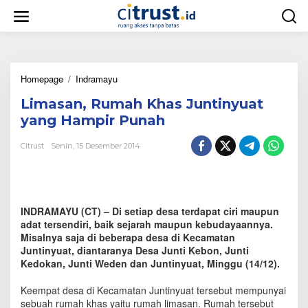
L
e
w
a
t
i
Homepage
/
Indramayu
L
k
i
e
Limasan, Rumah Khas Juntinyuat
m
k
a
o
yang Hampir Punah
s
n
a
t
Citrust
Senin, 15 Desember 2014
n
e
,
n
R
u
m
INDRAMAYU (CT) – Di setiap desa terdapat ciri maupun
a
adat tersendiri, baik sejarah maupun kebudayaannya.
h
Misalnya saja di beberapa desa di Kecamatan
K
Juntinyuat, diantaranya Desa Junti Kebon, Junti
h
Kedokan, Junti Weden dan Juntinyuat, Minggu (14/12).
a
s
J
Keempat desa di Kecamatan Juntinyuat tersebut mempunyai
u
sebuah rumah khas yaitu rumah limasan. Rumah tersebut