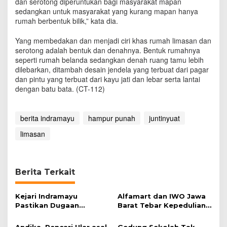
dan serotong diperuntukan bagi masyarakat mapan
sedangkan untuk masyarakat yang kurang mapan hanya
rumah berbentuk bilik,” kata dia.
Yang membedakan dan menjadi ciri khas rumah limasan dan
serotong adalah bentuk dan denahnya. Bentuk rumahnya
seperti rumah belanda sedangkan denah ruang tamu lebih
dilebarkan, ditambah desain jendela yang terbuat dari pagar
dan pintu yang terbuat dari kayu jati dan lebar serta lantai
dengan batu bata. (CT-112)
berita indramayu
hampur punah
juntinyuat
limasan
Berita Terkait
Kejari Indramayu
Alfamart dan IWO Jawa
Pastikan Dugaan
Barat Tebar Kepedulian
Korupsi Dana Perumdam
lewat Program Kurban
TDA Tak Terbukti