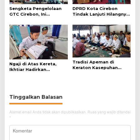
Sengketa Pengelolaan
DPRD Kota Cirebon
GTC Cirebon, Ini
Tindak Lanjuti Hilangnya
Penjelasan Frans
Data Adminduk Warga
Simanjuntak
Disabilitas
Tradisi Apeman di
Ngaji di Atas Kereta,
Keraton Kasepuhan
Ikhtiar Hadirkan
Cirebon Wujud Syukur
Perjalanan Aman dan
dan Doa
Nyaman
Tinggalkan Balasan
Alamat email Anda tidak akan dipublikasikan.
Ruas yang wajib ditandai
*