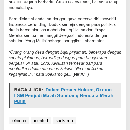
pria itu tak jauh berbeda. Walau tak nyaman, Leimena tetap
i
memakainya.
K
e
Para diplomat dadakan dengan gaya percaya diri mewakili
m
Indonesia berunding. Duduk semeja dengan para politikus
e
j
dunia bersetelan jas mahal dan topi laken dari Eropa.
a
Mereka semua memanggil delegasi Indonesia dengan
sebutan ‘Yang Mulia’ sebagai panggilan kehormatan.
“Orang-orang desa dengan baju pinjaman, beberapa dengan
sepatu pinjaman, berunding dengan para bangsawan
bergelar Sir atau Lord. Kesulitan terbesar dari para
menteriku adalah menahan ketawa bila memikirkan
keganjilan ini,” kata Soekarno geli.
(Net/CT)
BACA JUGA:
Dalam Proses Hukum, Oknum
LSM Penjudi Malah Sumbang Bendara Merah
Putih
leimena
menteri
soekarno