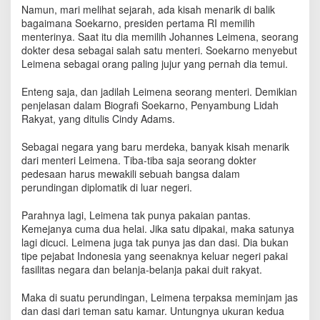
J
Namun, mari melihat sejarah, ada kisah menarik di balik
u
bagaimana Soekarno, presiden pertama RI memilih
j
menterinya. Saat itu dia memilih Johannes Leimena, seorang
u
dokter desa sebagai salah satu menteri. Soekarno menyebut
r
Leimena sebagai orang paling jujur yang pernah dia temui.
H
a
Enteng saja, dan jadilah Leimena seorang menteri. Demikian
n
penjelasan dalam Biografi Soekarno, Penyambung Lidah
y
Rakyat, yang ditulis Cindy Adams.
a
M
Sebagai negara yang baru merdeka, banyak kisah menarik
e
dari menteri Leimena. Tiba-tiba saja seorang dokter
m
pedesaan harus mewakili sebuah bangsa dalam
i
l
perundingan diplomatik di luar negeri.
i
k
Parahnya lagi, Leimena tak punya pakaian pantas.
i
Kemejanya cuma dua helai. Jika satu dipakai, maka satunya
D
lagi dicuci. Leimena juga tak punya jas dan dasi. Dia bukan
u
tipe pejabat Indonesia yang seenaknya keluar negeri pakai
a
fasilitas negara dan belanja-belanja pakai duit rakyat.
H
e
Maka di suatu perundingan, Leimena terpaksa meminjam jas
l
dan dasi dari teman satu kamar. Untungnya ukuran kedua
a