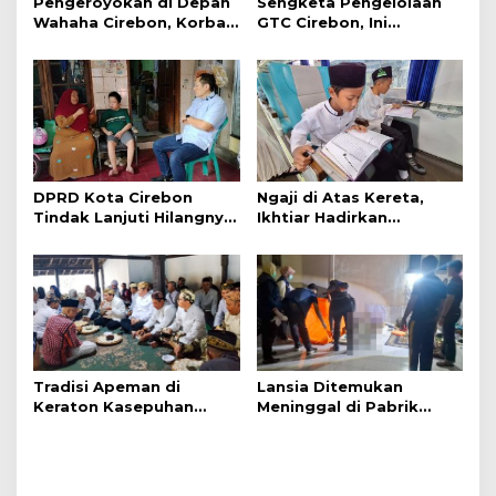
Pengeroyokan di Depan
Sengketa Pengelolaan
Wahaha Cirebon, Korban
GTC Cirebon, Ini
Tunggu Kejelasan dari
Penjelasan Frans
Polisi
Simanjuntak
DPRD Kota Cirebon
Ngaji di Atas Kereta,
Tindak Lanjuti Hilangnya
Ikhtiar Hadirkan
Data Adminduk Warga
Perjalanan Aman dan
Disabilitas
Nyaman
Tradisi Apeman di
Lansia Ditemukan
Keraton Kasepuhan
Meninggal di Pabrik
Cirebon Wujud Syukur
Spitenk, Diduga Akibat
dan Doa
Sakit