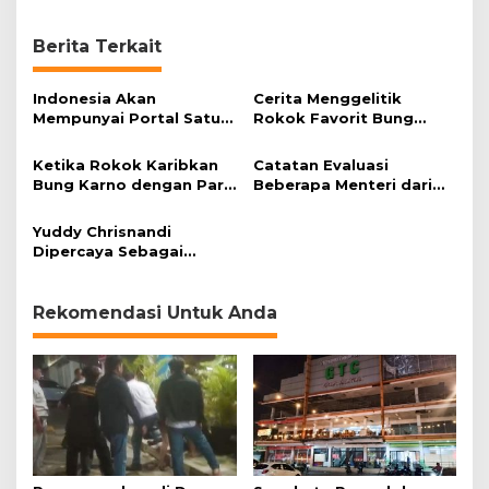
Berita Terkait
Indonesia Akan
Cerita Menggelitik
Mempunyai Portal Satu
Rokok Favorit Bung
Peta di Tahun 2018
Besar Sukarno
Ketika Rokok Karibkan
Catatan Evaluasi
Bung Karno dengan Para
Beberapa Menteri dari
Pemimpin Dunia
Presiden
Yuddy Chrisnandi
Dipercaya Sebagai
Menteri PAN dan
Reformasi Birokrasi
Rekomendasi Untuk Anda