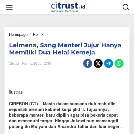
L
e
w
a
t
i
Homepage
/
Politik
L
k
e
e
Leimena, Sang Menteri Jujur Hanya
i
k
m
o
Memiliki Dua Helai Kemeja
e
n
n
t
Citrust
Kamis, 28 Juli 2016
a
e
,
n
S
a
n
Ilustrasi
g
M
CIREBON (CT) – Masih dalam suasana riuh reshuffle
e
sejumlah menteri kabinet kerja jilid II. Tujuannya,
n
beberapa menteri baru dipilih agar bisa bekerja cepat
t
dan memenuhi target. Hingga Jokowi pun memanggil
e
r
pulang Sri Mulyani dan Arcandra Tahar dari luar negeri.
i