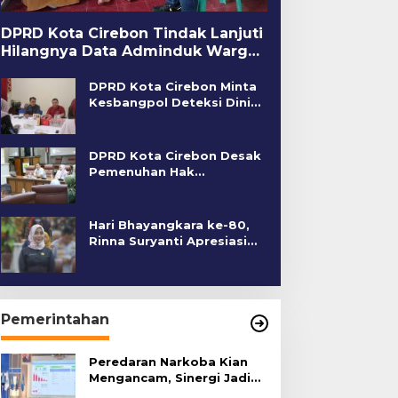
DPRD Kota Cirebon Tindak Lanjuti
Hilangnya Data Adminduk Warga
Disabilitas
DPRD Kota Cirebon Minta
Kesbangpol Deteksi Dini
Kerawanan Sosial
DPRD Kota Cirebon Desak
Pemenuhan Hak
Penyandang Disabilitas
Hari Bhayangkara ke-80,
Rinna Suryanti Apresiasi
Kinerja Polres Cirebon
Kota
Pemerintahan
Peredaran Narkoba Kian
Mengancam, Sinergi Jadi
Kunci Pencegahan