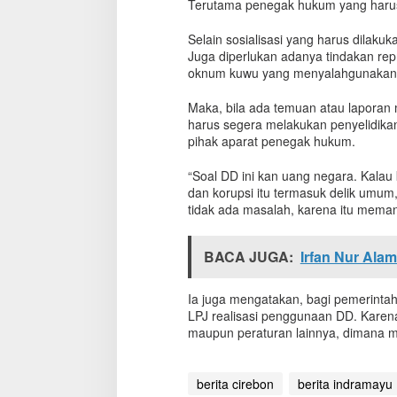
Terutama penegak hukum yang harus
H
a
Selain sosialisasi yang harus dilaku
r
Juga diperlukan adanya tindakan rep
u
oknum kuwu yang menyalahgunakan
s
T
Maka, bila ada temuan atau laporan
i
harus segera melakukan penyelidika
n
pihak aparat penegak hukum.
d
a
k
“Soal DD ini kan uang negara. Kala
T
dan korupsi itu termasuk delik umum, 
e
tidak ada masalah, karena itu mema
g
a
s
BACA JUGA:
Irfan Nur Ala
P
e
Ia juga mengatakan, bagi pemerint
n
LPJ realisasi penggunaan DD. Karen
y
maupun peraturan lainnya, dimana 
e
l
e
w
berita cirebon
berita indramayu
e