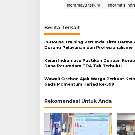
indramayu terkini
informais ind
n
g
D
a
n
Berita Terkait
a
D
In-House Training Perumda Tirta Darma 
e
Dorong Pelayanan dan Profesionalisme
s
a
Kejari Indramayu Pastikan Dugaan Korup
Dana Perumdam TDA Tak Terbukti
Wawali Cirebon Ajak Warga Perkuat Ke
pada Momentum Harjad ke-599
Rekomendasi Untuk Anda