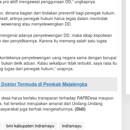
 pro aktif mengawasi penggunaan DD,” ungkapnya.
kan, dimana bagian dari tindakan preventif bagi penegak hukum.
resif, artinya penegak hukum harus tegas dalam menindak
 wewenang atau menyelewengkan DD.
 mengenai adanya penyelewengan DD, maka sikap kepolisian
n dan penyidikannya. Karena itu memang salah satu tugas
u konteksnya penyelewengan uang negara sama dengan korupsi
bukan delik aduan. Kalau sekalipun tidak terbukti, saya rasa itu
ng tugas dari penegak hukum,” ucapnya.
m Doktor Termuda di Pemkab Majalengka
ah desa harus berlaku transparan terhadap RAPBDesa maupun
a, hal tersebut merupakan amanat dari Undang-Undang
masyarakat juga berhak mengetahunnya.
(Didi)
bmi kabupaten indramayu
indramayu