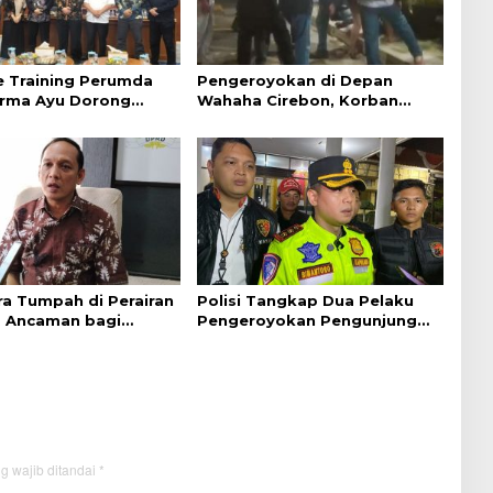
e Training Perumda
Pengeroyokan di Depan
arma Ayu Dorong
Wahaha Cirebon, Korban
an dan
Tunggu Kejelasan dari Polisi
onalisme
ra Tumpah di Perairan
Polisi Tangkap Dua Pelaku
, Ancaman bagi
Pengeroyokan Pengunjung
Hijau
GTC Cirebon
g wajib ditandai
*