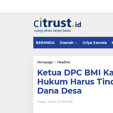
L
e
w
a
tutup
t
i
k
e
k
BERANDA
Daerah
Griya Sawala
o
n
t
e
n
Homepage
/
Headline
K
e
Ketua DPC BMI Ka
t
u
Hukum Harus Tin
a
D
Dana Desa
P
C
B
Citrust
Jumat, 27 Mei 2016
M
I
K