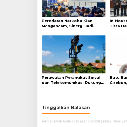
Peredaran Narkoba Kian
In-Hous
Mengancam, Sinergi Jadi
Tirta D
Kunci Pencegahan
Pelayan
Profesi
Perawatan Perangkat Sinyal
Batu Ba
dan Telekomunikasi Dukung
Cirebon
Perjalanan Kereta Api
Kerang 
Tinggalkan Balasan
Alamat email Anda tidak akan dipublikasikan.
Ruas yan