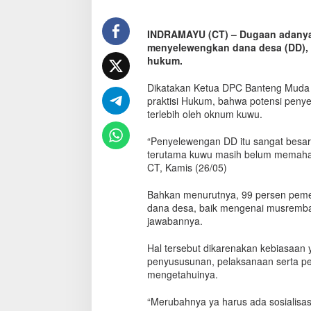
a
b
INDRAMAYU (CT) – Dugaan adanya
.
menyelewengkan dana desa (DD), d
I
n
hukum.
d
r
Dikatakan Ketua DPC Banteng Muda I
a
praktisi Hukum, bahwa potensi peny
m
terlebih oleh oknum kuwu.
a
y
“Penyelewengan DD itu sangat besar
u
terutama kuwu masih belum memahami
:
CT, Kamis (26/05)
P
e
Bahkan menurutnya, 99 persen pem
n
dana desa, baik mengenai musremb
e
jawabannya.
g
a
k
Hal tersebut dikarenakan kebiasaan 
H
penyususunan, pelaksanaan serta p
u
mengetahuinya.
k
u
“Merubahnya ya harus ada sosialisa
m