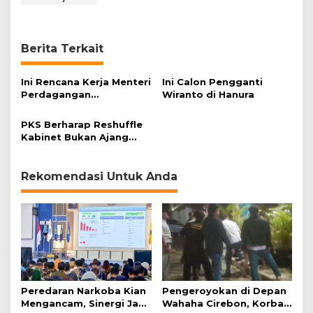
Berita Terkait
Ini Rencana Kerja Menteri
Ini Calon Pengganti
Perdagangan
Wiranto di Hanura
Enggartiasto Lukita Usai
Dilantik Presiden
PKS Berharap Reshuffle
Kabinet Bukan Ajang
Bagi-bagi Jatah Kursi
Rekomendasi Untuk Anda
Peredaran Narkoba Kian
Pengeroyokan di Depan
Mengancam, Sinergi Jadi
Wahaha Cirebon, Korban