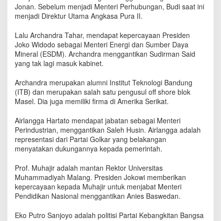
B
Jonan. Sebelum menjadi Menteri Perhubungan, Budi saat ini
a
menjadi Direktur Utama Angkasa Pura II.
r
u
Lalu Archandra Tahar, mendapat kepercayaan Presiden
K
Joko Widodo sebagai Menteri Energi dan Sumber Daya
a
Mineral (ESDM). Archandra menggantikan Sudirman Said
b
yang tak lagi masuk kabinet.
i
n
Archandra merupakan alumni Institut Teknologi Bandung
e
(ITB) dan merupakan salah satu pengusul off shore blok
t
Masel. Dia juga memiliki firma di Amerika Serikat.
K
e
r
Airlangga Hartato mendapat jabatan sebagai Menteri
j
Perindustrian, menggantikan Saleh Husin. Airlangga adalah
a
representasi dari Partai Golkar yang belakangan
J
menyatakan dukungannya kepada pemerintah.
i
l
Prof. Muhajir adalah mantan Rektor Universitas
i
Muhammadiyah Malang. Presiden Jokowi memberikan
d
kepercayaan kepada Muhajir untuk menjabat Menteri
I
Pendidikan Nasional menggantikan Anies Baswedan.
I
Eko Putro Sanjoyo adalah politisi Partai Kebangkitan Bangsa