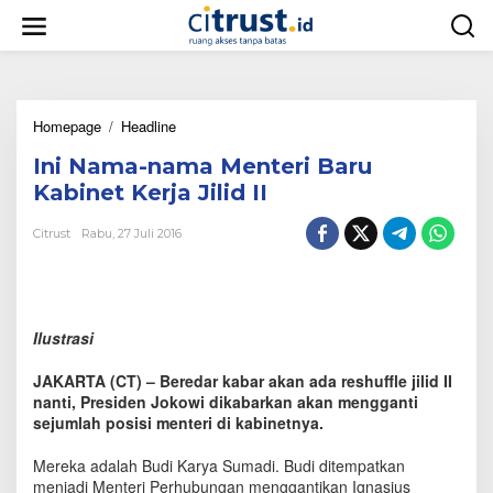
L
e
w
a
t
i
Homepage
/
Headline
I
k
n
e
Ini Nama-nama Menteri Baru
i
k
N
o
Kabinet Kerja Jilid II
a
n
m
t
Citrust
Rabu, 27 Juli 2016
a
e
-
n
n
a
m
Ilustrasi
a
M
JAKARTA (CT) – Beredar kabar akan ada reshuffle jilid II
e
nanti, Presiden Jokowi dikabarkan akan mengganti
n
sejumlah posisi menteri di kabinetnya.
t
e
r
Mereka adalah Budi Karya Sumadi. Budi ditempatkan
i
menjadi Menteri Perhubungan menggantikan Ignasius