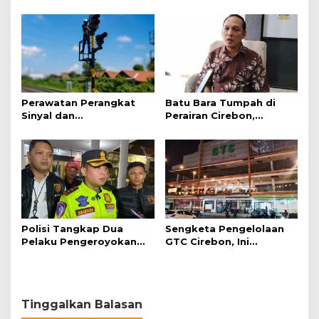
Kunci Pencegahan
Tunggu Kejelasan dari
Polisi
Perawatan Perangkat
Batu Bara Tumpah di
Sinyal dan
Perairan Cirebon,
Telekomunikasi Dukung
Ancaman bagi Kerang
Perjalanan Kereta Api
Hijau
Polisi Tangkap Dua
Sengketa Pengelolaan
Pelaku Pengeroyokan
GTC Cirebon, Ini
Pengunjung GTC Cirebon
Penjelasan Frans
Simanjuntak
Tinggalkan Balasan