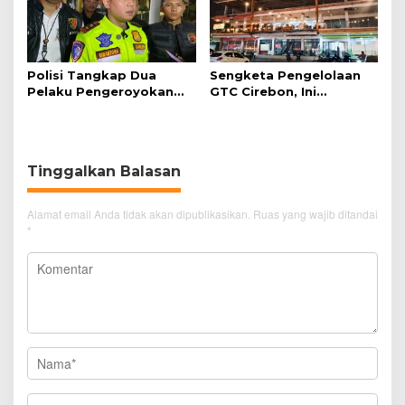
Polisi Tangkap Dua
Sengketa Pengelolaan
Pelaku Pengeroyokan
GTC Cirebon, Ini
Pengunjung GTC Cirebon
Penjelasan Frans
Simanjuntak
Tinggalkan Balasan
Alamat email Anda tidak akan dipublikasikan.
Ruas yang wajib ditandai
*