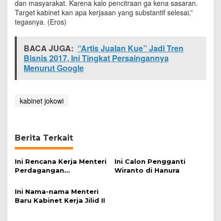
dan masyarakat. Karena kalo pencitraan ga kena sasaran.
i
Target kabinet kan apa kerjaaan yang substantif selesai,”
J
tegasnya. (Eros)
a
t
a
BACA JUGA:
“Artis Jualan Kue” Jadi Tren
h
Bisnis 2017, Ini Tingkat Persaingannya
K
Menurut Google
u
r
s
i
kabinet jokowi
Berita Terkait
Ini Rencana Kerja Menteri
Ini Calon Pengganti
Perdagangan
Wiranto di Hanura
Enggartiasto Lukita Usai
Dilantik Presiden
Ini Nama-nama Menteri
Baru Kabinet Kerja Jilid II