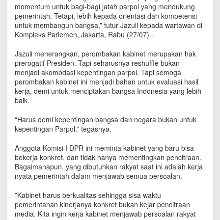
K
momentum untuk bagi-bagi jatah parpol yang mendukung
a
pemerintah. Tetapi, lebih kepada orientasi dan kompetensi
b
untuk membangun bangsa,” tutur Jazuli kepada wartawan di
i
Kompleks Parlemen, Jakarta, Rabu (27/07) .
n
e
Jazuli menerangkan, perombakan kabinet merupakan hak
t
prerogatif Presiden. Tapi seharusnya reshuffle bukan
B
menjadi akomodasi kepentingan parpol. Tapi semoga
u
perombakan kabinet ini menjadi bahan untuk evaluasi hasil
k
kerja, demi untuk menciptakan bangsa Indonesia yang lebih
a
baik.
n
A
“Harus demi kepentingan bangsa dan negara bukan untuk
j
a
kepentingan Parpol,” tegasnya.
n
g
Anggota Komisi I DPR ini meminta kabinet yang baru bisa
B
bekerja konkret, dan tidak hanya mementingkan pencitraan.
a
Bagaimanapun, yang dibutuhkan rakyat saat ini adalah kerja
g
nyata pemerintah dalam menjawab semua persoalan.
i
-
”Kabinet harus berkualitas sehingga sisa waktu
b
pemerintahan kinerjanya konkret bukan kejar pencitraan
a
media. Kita ingin kerja kabinet menjawab persoalan rakyat
g