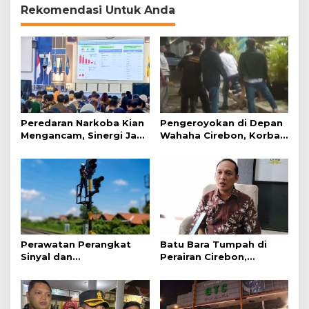
Rekomendasi Untuk Anda
Peredaran Narkoba Kian
Pengeroyokan di Depan
Mengancam, Sinergi Jadi
Wahaha Cirebon, Korban
Kunci Pencegahan
Tunggu Kejelasan dari
Polisi
Perawatan Perangkat
Batu Bara Tumpah di
Sinyal dan
Perairan Cirebon,
Telekomunikasi Dukung
Ancaman bagi Kerang
Perjalanan Kereta Api
Hijau