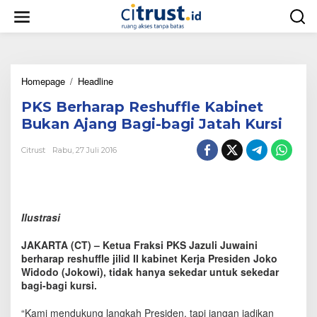
L
e
w
a
t
i
Homepage
/
Headline
P
k
K
e
PKS Berharap Reshuffle Kabinet
S
k
B
o
Bukan Ajang Bagi-bagi Jatah Kursi
e
n
r
t
Citrust
Rabu, 27 Juli 2016
h
e
a
n
r
a
p
Ilustrasi
R
e
JAKARTA (CT) – Ketua Fraksi PKS Jazuli Juwaini
s
berharap reshuffle jilid II kabinet Kerja Presiden Joko
h
Widodo (Jokowi), tidak hanya sekedar untuk sekedar
u
bagi-bagi kursi.
ff
l
e
“Kami mendukung langkah Presiden, tapi jangan jadikan