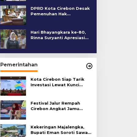
DPRD Kota Cirebon Desak
Pemenuhan Hak
Penyandang Disabilitas
Hari Bhayangkara ke-80,
Rinna Suryanti Apresiasi
Kinerja Polres Cirebon
Kota
Pemerintahan
Kota Cirebon Siap Tarik
Investasi Lewat Kunci
Bersama Summit 2026
Festival Jalur Rempah
Cirebon Angkat Jamu
Tradisional
Kekeringan Majalengka,
Bupati Eman Soroti Sawah