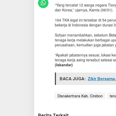
p
“Yang tercatat 12 warga negara Tion
a
dan Korea,” ujarnya, Kamis (06/01).
t
e
164 TKA legal ini tersebar di 54 pe
n
bekerja di Indonesia dengan durasi 3
C
i
Sofyan menambahkan, sebelum Bidan
r
tenaga kerja melakukan berbagai up
e
b
perusahaan, kemudian juga jabatan ya
o
n
“Apakah jabatannya sesuai, lokasi ker
A
tenaga kerja asing tersebut selesai s
d
(Iskandar)
a
1
6
BACA JUGA:
Zikir Bersama
4
T
K
Disnakertrans Kab. Cirebon
A
ten
B
e
r
s
Berita Terkait