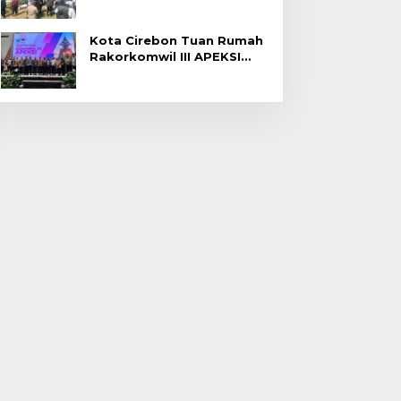
Gagal Panen di Jatitujuh
Kota Cirebon Tuan Rumah
Rakorkomwil III APEKSI
2027