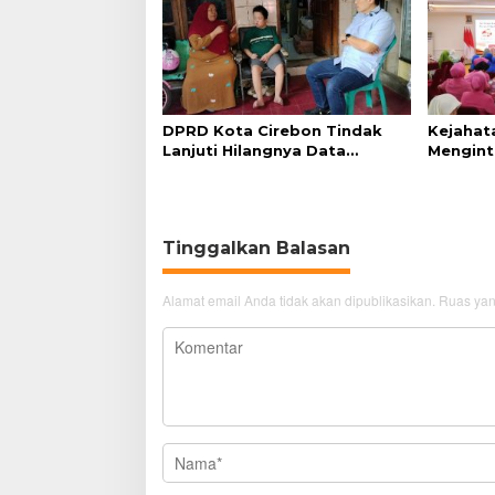
DPRD Kota Cirebon Tindak
Kejahat
Lanjuti Hilangnya Data
Mengint
Adminduk Warga Disabilitas
Diminta
Tinggalkan Balasan
Alamat email Anda tidak akan dipublikasikan.
Ruas yan