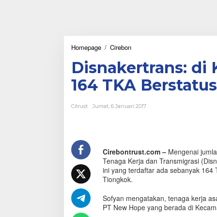
Homepage
/
Cirebon
D
i
Disnakertrans: di
s
n
164 TKA Berstatus
a
k
e
Citrust
Jumat, 6 Januari 2017
r
t
r
a
n
Cirebontrust.com –
Mengenai jumlah
s
Tenaga Kerja dan Transmigrasi (Dis
:
d
ini yang terdaftar ada sebanyak 164 
i
Tiongkok.
K
a
Sofyan mengatakan, tenaga kerja as
b
PT New Hope yang berada di Kecama
u