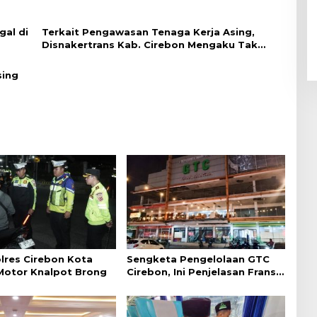
gal di
Terkait Pengawasan Tenaga Kerja Asing,
Disnakertrans Kab. Cirebon Mengaku Tak
Punya Wewenang
sing
lres Cirebon Kota
Sengketa Pengelolaan GTC
 Motor Knalpot Brong
Cirebon, Ini Penjelasan Frans
Simanjuntak