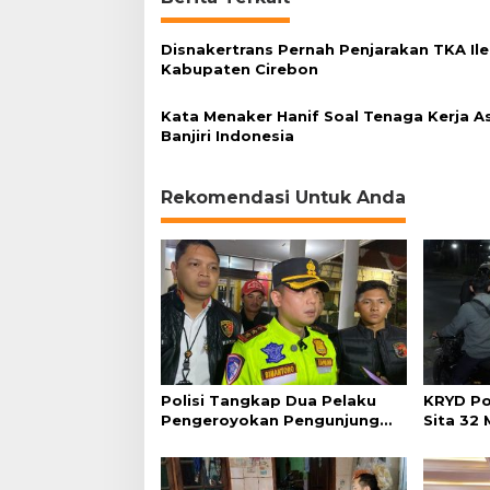
t
a
Disnakertrans Pernah Penjarakan TKA Ile
t
Kabupaten Cirebon
u
s
L
Kata Menaker Hanif Soal Tenaga Kerja A
e
Banjiri Indonesia
g
a
l
Rekomendasi Untuk Anda
Polisi Tangkap Dua Pelaku
KRYD Po
Pengeroyokan Pengunjung
Sita 32
GTC Cirebon