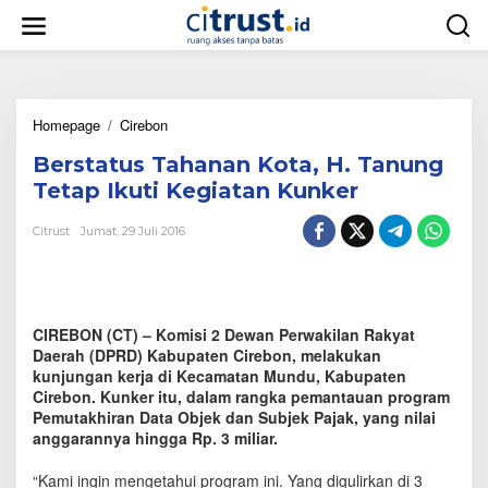
L
e
w
a
t
i
Homepage
/
Cirebon
B
k
e
e
Berstatus Tahanan Kota, H. Tanung
r
k
s
o
Tetap Ikuti Kegiatan Kunker
t
n
a
t
Citrust
Jumat, 29 Juli 2016
t
e
u
n
s
T
a
CIREBON (CT) – Komisi 2 Dewan Perwakilan Rakyat
h
Daerah (DPRD) Kabupaten Cirebon, melakukan
a
kunjungan kerja di Kecamatan Mundu, Kabupaten
n
Cirebon. Kunker itu, dalam rangka pemantauan program
a
Pemutakhiran Data Objek dan Subjek Pajak, yang nilai
n
anggarannya hingga Rp. 3 miliar.
K
o
t
“Kami ingin mengetahui program ini. Yang digulirkan di 3