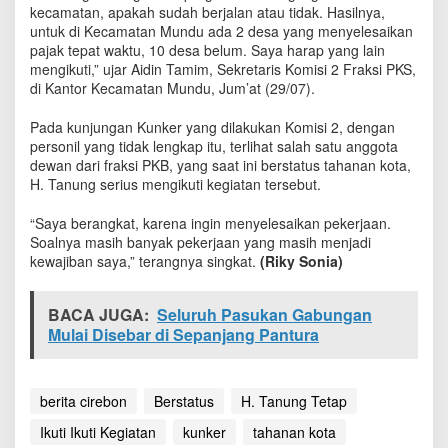
a
kecamatan, apakah sudah berjalan atau tidak. Hasilnya,
,
untuk di Kecamatan Mundu ada 2 desa yang menyelesaikan
H
pajak tepat waktu, 10 desa belum‎. Saya harap yang lain
.
mengikuti,” ujar Aidin Tamim, Sekretaris Komisi 2 Fraksi PKS,
T
di Kantor Kecamatan Mundu, Jum’at (29/07).
a
n
Pada kunjungan Kunker yang dilakukan Komisi 2, dengan
u
personil yang tidak lengkap itu, terlihat salah satu anggota
n
dewan dari fraksi PKB, yang saat ini berstatus tahanan kota‎,
g
H. Tanung serius mengikuti kegiatan tersebut.
T
e
“‎Saya berangkat, karena ingin menyelesaikan pekerjaan.
t
Soalnya masih banyak pekerjaan yang masih menjadi
a
kewajiban saya,” terangnya singkat.
p
(Riky Sonia)
I
k
BACA JUGA:
Seluruh Pasukan Gabungan
u
Mulai Disebar di Sepanjang Pantura
t
i
K
e
berita cirebon
Berstatus
H. Tanung Tetap
g
i
Ikuti Ikuti Kegiatan
kunker
tahanan kota
a