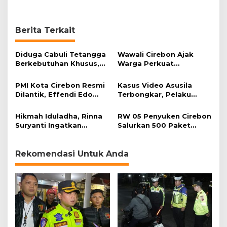
t
a
n
Berita Terkait
K
u
n
Diduga Cabuli Tetangga
Wawali Cirebon Ajak
k
Berkebutuhan Khusus,
Warga Perkuat
e
HDA Diamankan Polisi
Keimanan pada
r
Momentum Harjad ke-
PMI Kota Cirebon Resmi
Kasus Video Asusila
599
Dilantik, Effendi Edo
Terbongkar, Pelaku
Soroti Kesiapsiagaan
Ditangkap Usai Cari
Bencana
Korban Baru
Hikmah Iduladha, Rinna
RW 05 Penyuken Cirebon
Suryanti Ingatkan
Salurkan 500 Paket
Pentingnya Empati dan
Daging Kurban
Gotong Royong
Rekomendasi Untuk Anda