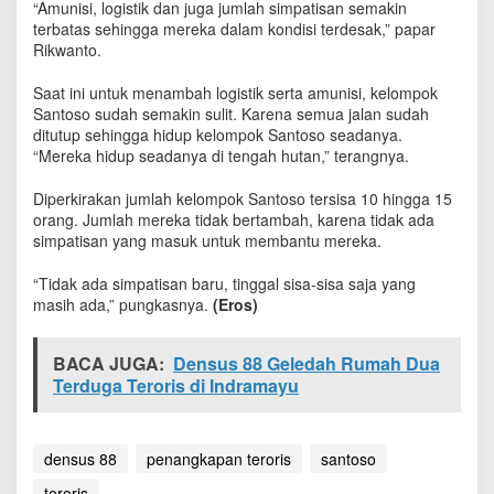
“Amunisi, logistik dan juga jumlah simpatisan semakin
N
terbatas sehingga mereka dalam kondisi terdesak,” papar
I
Rikwanto.
T
e
w
Saat ini untuk menambah logistik serta amunisi, kelompok
a
Santoso sudah semakin sulit. Karena semua jalan sudah
s
ditutup sehingga hidup kelompok Santoso seadanya.
“Mereka hidup seadanya di tengah hutan,” terangnya.
Diperkirakan jumlah kelompok Santoso tersisa 10 hingga 15
orang. Jumlah mereka tidak bertambah, karena tidak ada
simpatisan yang masuk untuk membantu mereka.
“Tidak ada simpatisan baru, tinggal sisa-sisa saja yang
masih ada,” pungkasnya.
(Eros)
BACA JUGA:
Densus 88 Geledah Rumah Dua
Terduga Teroris di Indramayu
densus 88
penangkapan teroris
santoso
teroris