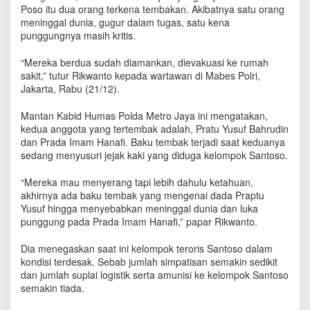
o
Poso itu dua orang terkena tembakan. Akibatnya satu orang
m
meninggal dunia, gugur dalam tugas, satu kena
p
punggungnya masih kritis.
o
k
“Mereka berdua sudah diamankan, dievakuasi ke rumah
S
sakit,” tutur Rikwanto kepada wartawan di Mabes Polri,
a
Jakarta, Rabu (21/12).
n
t
Mantan Kabid Humas Polda Metro Jaya ini mengatakan,
o
kedua anggota yang tertembak adalah, Pratu Yusuf Bahrudin
s
dan Prada Imam Hanafi. Baku tembak terjadi saat keduanya
o
sedang menyusuri jejak kaki yang diduga kelompok Santoso.
,
S
a
“Mereka mau menyerang tapi lebih dahulu ketahuan,
t
akhirnya ada baku tembak yang mengenai dada Praptu
u
Yusuf hingga menyebabkan meninggal dunia dan luka
A
punggung pada Prada Imam Hanafi,” papar Rikwanto.
n
g
Dia menegaskan saat ini kelompok teroris Santoso dalam
g
kondisi terdesak. Sebab jumlah simpatisan semakin sedikit
o
dan jumlah suplai logistik serta amunisi ke kelompok Santoso
t
semakin tiada.
a
T