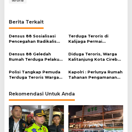
Berita Terkait
Densus 88 Sosialisasi
Terduga Teroris di
Pencegahan Radikalisme
Kalijaga Permai
di Kalangan Anak Muda
Ditangkap Saat Kendarai
Motor
Densus 88 Geledah
Diduga Teroris, Warga
Rumah Terduga Pelaku
Kalitanjung Kota Cirebon
Penembak Polisi
Ditangkap Densus 88
Polisi Tangkap Pemuda
Kapolri : Perlunya Rumah
Terduga Teroris Warga
Tahanan Pengamanan
Kab. Cirebon
Maksimal Bagi Teroris
Rekomendasi Untuk Anda