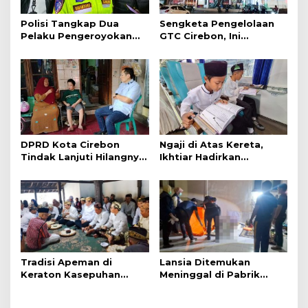
Polisi Tangkap Dua
Sengketa Pengelolaan
Pelaku Pengeroyokan
GTC Cirebon, Ini
Pengunjung GTC Cirebon
Penjelasan Frans
Simanjuntak
DPRD Kota Cirebon
Ngaji di Atas Kereta,
Tindak Lanjuti Hilangnya
Ikhtiar Hadirkan
Data Adminduk Warga
Perjalanan Aman dan
Disabilitas
Nyaman
Tradisi Apeman di
Lansia Ditemukan
Keraton Kasepuhan
Meninggal di Pabrik
Cirebon Wujud Syukur
Spitenk, Diduga Akibat
dan Doa
Sakit