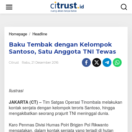
L
e
w
a
t
i
Homepage
/
Headline
B
k
a
e
Baku Tembak dengan Kelompok
k
k
u
o
Santoso, Satu Anggota TNI Tewas
T
n
e
t
Citrust
Rabu, 21 Desember 2016
m
e
b
n
a
k
d
Ilustrasi
e
n
JAKARTA (CT) –
Tim Satgas Operasi Tinombala melakukan
g
kontak senjata dengan kelompok teroris Santoso, hingga
a
mengakibatkan seorang prajurit TNI meninggal dunia.
n
K
e
Karo Penmas Divisi Humas Polri Brigjen Pol Rikwanto
l
mengatakan, dalam kontak senjata yang terjadi di hutan