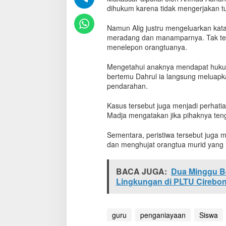
r
dihukum karena tidak mengerjakan t
T
i
Namun Alig justru mengeluarkan kata
d
meradang dan manamparnya. Tak teri
a
menelepon orangtuanya.
k
K
Mengetahui anaknya mendapat huku
e
bertemu Dahrul ia langsung meluap
r
pendarahan.
j
a
k
Kasus tersebut juga menjadi perhati
a
Madja mengatakan jika pihaknya teng
n
P
Sementara, peristiwa tersebut juga m
R
dan menghujat orangtua murid yang
,
G
u
BACA JUGA:
Dua Minggu Be
r
Lingkungan di PLTU Cirebo
u
D
i
b
guru
penganiayaan
Siswa
o