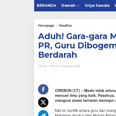
BERANDA
Daerah
Griya Sawala
Homepage
/
Headline
A
d
Aduh! Gara-gara 
u
h
PR, Guru Dibogem
!
G
Berdarah
a
r
a
Citrust
Kamis, 11 Agustus 2016
-
g
a
r
a
CIREBON (CT) – Meski tidak seluru
M
mencari ilmu yang baik. Pasalnya,
e
n
orangtua siswa lantaran menegur 
e
g
Kali ini, konflik antara guru dan ora
u
Makassar dipukul oleh Ahmad Adnan, 