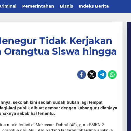
Kriminal
Pemerintahan
Bisnis
Indeks Berita
Menegur Tidak Kerjakan
 Orangtua Siswa hingga
hnya, sekolah kini seolah sudah bukan lagi tempat
 lagi-lagi publik dibuat gempar dengan kabar guru dianiaya
anaknya sebab hal tertentu.
ngtua murid terjadi di Makassar. Dahrul (42), guru SMKN 2
orangtua dari Airul Alig Sadang lantaran tak terima anaknya