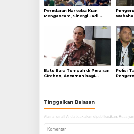
d
a
Peredaran Narkoba Kian
Pengero
r
Mengancam, Sinergi Jadi
Wahaha 
a
Kunci Pencegahan
Tunggu K
h
Batu Bara Tumpah di Perairan
Polisi 
Cirebon, Ancaman bagi
Pengero
Kerang Hijau
GTC Cir
Tinggalkan Balasan
Alamat email Anda tidak akan dipublikasikan.
Ruas yan