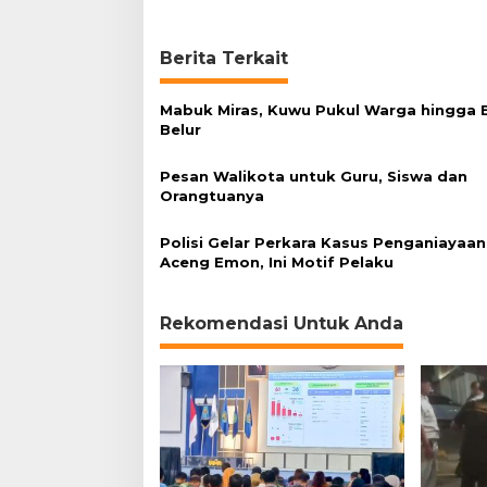
g
e
m
Berita Terkait
O
r
a
Mabuk Miras, Kuwu Pukul Warga hingga
n
Belur
g
t
Pesan Walikota untuk Guru, Siswa dan
u
Orangtuanya
a
S
Polisi Gelar Perkara Kasus Penganiayaan
i
Aceng Emon, Ini Motif Pelaku
s
w
a
Rekomendasi Untuk Anda
h
i
n
g
g
a
B
e
r