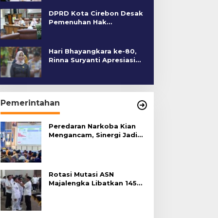
DPRD Kota Cirebon Desak
Pemenuhan Hak
Penyandang Disabilitas
Hari Bhayangkara ke-80,
Rinna Suryanti Apresiasi
Kinerja Polres Cirebon
Kota
Pemerintahan
Peredaran Narkoba Kian
Mengancam, Sinergi Jadi
Kunci Pencegahan
Rotasi Mutasi ASN
Majalengka Libatkan 145
Pejabat, Terapkan Sistem
Merit