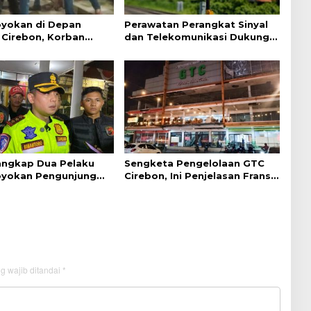
yokan di Depan
Perawatan Perangkat Sinyal
Cirebon, Korban
dan Telekomunikasi Dukung
ejelasan dari Polisi
Perjalanan Kereta Api
Tangkap Dua Pelaku
Sengketa Pengelolaan GTC
yokan Pengunjung
Cirebon, Ini Penjelasan Frans
ebon
Simanjuntak
g wajib ditandai
*