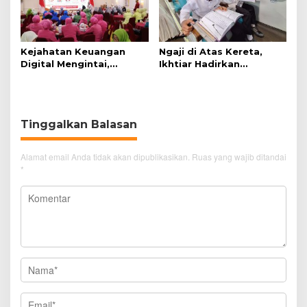
Kejahatan Keuangan
Ngaji di Atas Kereta,
Digital Mengintai,
Ikhtiar Hadirkan
Perempuan Diminta
Perjalanan Aman dan
Lebih Waspada
Nyaman
Tinggalkan Balasan
Alamat email Anda tidak akan dipublikasikan.
Ruas yang wajib ditandai
*