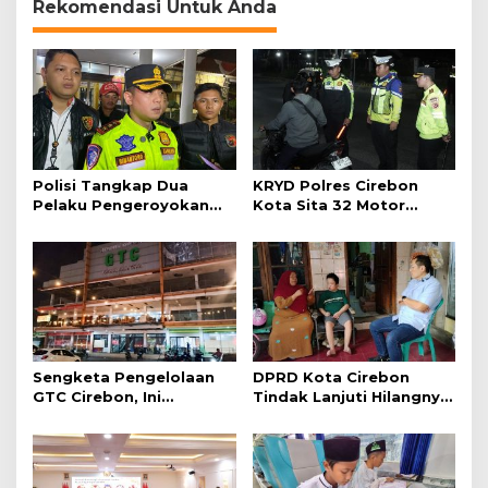
Rekomendasi Untuk Anda
Polisi Tangkap Dua
KRYD Polres Cirebon
Pelaku Pengeroyokan
Kota Sita 32 Motor
Pengunjung GTC Cirebon
Knalpot Brong
Sengketa Pengelolaan
DPRD Kota Cirebon
GTC Cirebon, Ini
Tindak Lanjuti Hilangnya
Penjelasan Frans
Data Adminduk Warga
Simanjuntak
Disabilitas