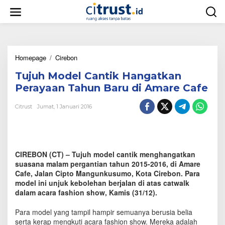
L
e
w
a
t
i
Homepage
/
Cirebon
T
k
u
e
Tujuh Model Cantik Hangatkan
j
k
u
o
Perayaan Tahun Baru di Amare Cafe
h
n
M
t
Citrust
Jumat, 1 Januari 2016
o
e
d
n
e
l
C
CIREBON (CT) – Tujuh model cantik menghangatkan
a
suasana malam pergantian tahun 2015-2016, di Amare
n
Cafe, Jalan Cipto Mangunkusumo, Kota Cirebon. Para
t
model ini unjuk kebolehan berjalan di atas catwalk
i
dalam acara fashion show, Kamis (31/12).
k
H
a
Para model yang tampil hampir semuanya berusia belia
n
serta kerap mengkuti acara fashion show. Mereka adalah