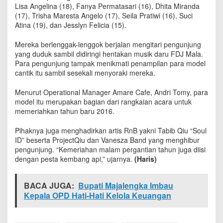
g
Lisa Angelina (18), Fanya Permatasari (16), Dhita Miranda
a
(17), Trisha Maresta Angelo (17), Seila Pratiwi (16), Suci
t
Atina (19), dan Jesslyn Felicia (15).
k
a
Mereka berlenggak-lenggok berjalan mengitari pengunjung
n
yang duduk sambil didiringi hentakan musik daru FDJ Mala.
P
Para pengunjung tampak menikmati penampilan para model
e
cantik itu sambil sesekali menyoraki mereka.
r
a
Menurut Operational Manager Amare Cafe, Andri Tomy, para
y
model itu merupakan bagian dari rangkaian acara untuk
a
memeriahkan tahun baru 2016.
a
n
T
Pihaknya juga menghadirkan artis RnB yakni Tabib Qiu “Soul
a
ID” beserta ProjectQiu dan Vanesza Band yang menghibur
h
pengunjung. “Kemeriahan malam pergantian tahun juga diisi
u
dengan pesta kembang api,” ujarnya.
(Haris)
n
B
a
BACA JUGA:
Bupati Majalengka Imbau
r
Kepala OPD Hati-Hati Kelola Keuangan
u
d
i