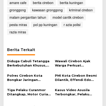
amare cafe
berita cirebon
A
berita kuningan
m
gronggong
kawasan gronggong
kriminal cirebon
a
r
malam pergantian tahun
model cantik cirebon
e
C
pesta miras
pol pp kuningan
r azia polisi
a
razia miras
f
e
Berita Terkait
Diduga Cabuli Tetangga
Wawali Cirebon Ajak
Berkebutuhan Khusus,
Warga Perkuat
HDA Diamankan Polisi
Keimanan pada
Momentum Harjad ke-
Polres Cirebon Kota
PMI Kota Cirebon Resmi
599
Bongkar Jaringan
Dilantik, Effendi Edo
Penadah Motor Curian
Soroti Kesiapsiagaan
Lintas Provinsi
Bencana
Tiga Pelaku Curanmor
Kasus Video Asusila
Ditangkap, Motor Curian
Terbongkar, Pelaku
Dijual Rp400 Ribu
Ditangkap Usai Cari
Korban Baru