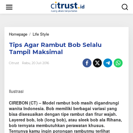
L
e
w
a
t
i
Homepage
/
Life Style
T
k
i
e
Tips Agar Rambut Bob Selalu
p
k
s
o
Tampil Maksimal
A
n
g
t
Citrust
Rabu, 20 Juli 2016
a
e
r
n
R
a
m
Ilustrasi
b
u
CIREBON (CT) – Model rambut bob masih digandrungi
t
wanita Indonesia. Bob memiliki berbagai variasi yang
B
bisa disesuaikan dengan tipe rambut dan fitur wajah.
o
Layered bob, lob (long bob), atau sleek bob ala Rihana,
b
S
bob ternyata membutuhkan perawatan khusus.
e
Tentunya kamu ingin potongan rambutmu terlihat