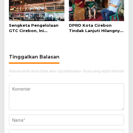
Sengketa Pengelolaan
DPRD Kota Cirebon
GTC Cirebon, Ini
Tindak Lanjuti Hilangnya
Penjelasan Frans
Data Adminduk Warga
Simanjuntak
Disabilitas
Tinggalkan Balasan
Alamat email Anda tidak akan dipublikasikan.
Ruas yang wajib ditandai
*