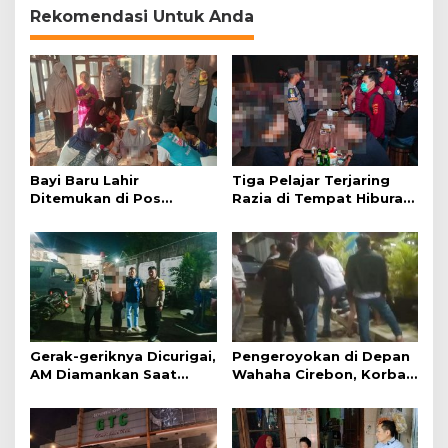
Rekomendasi Untuk Anda
Bayi Baru Lahir
Tiga Pelajar Terjaring
Ditemukan di Pos
Razia di Tempat Hiburan
Kamling
Malam
Gerak-geriknya Dicurigai,
Pengeroyokan di Depan
AM Diamankan Saat
Wahaha Cirebon, Korban
Mengambil Kunci Motor
Tunggu Kejelasan dari
Polisi