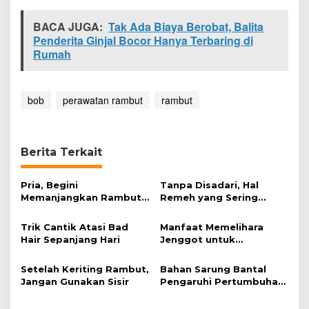
BACA JUGA:
Tak Ada Biaya Berobat, Balita
Penderita Ginjal Bocor Hanya Terbaring di
Rumah
bob
perawatan rambut
rambut
Berita Terkait
Pria, Begini
Tanpa Disadari, Hal
Memanjangkan Rambut
Remeh yang Sering
dan Tetap Sehat
Dilakukan Bisa Rusak
Rambut
Trik Cantik Atasi Bad
Manfaat Memelihara
Hair Sepanjang Hari
Jenggot untuk
Kesehatan
Setelah Keriting Rambut,
Bahan Sarung Bantal
Jangan Gunakan Sisir
Pengaruhi Pertumbuhan
Rambut