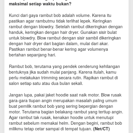
l
maksimal setiap waktu bukan?
a
l
Kunci dari gaya rambut bob adalah volume. Karena itu
u
pastikan agar rambutmu tidak terlihat lepek. Keringkan
T
rambut dengan blowdry. Setelah rambut dikeringkan dengan
a
handuk, keringkan dengan hair dryer. Gunakan sisir bulat
m
untuk blowdry. Blow rambut dengan sisir sambil dikeringkan
p
dengan hair dryer dari bagian dalam, mulai dari akar.
i
Pastikan rambut benar-benar kering agar volumenya
l
bertahan sepanjang hari.
M
a
Rambut bob, terutama yang pendek cenderung kehilangan
k
bentuknya jika sudah mulai panjang. Karena itulah, kamu
s
perlu melakukan trimming secara rutin. Rapikan rambut di
i
m
salon setiap satu atau dua bulan sekali.
a
l
Jangan lupa, pakai jaket hoodie saat naik motor. Blow rusak
gara-gara tiupan angin merupakan masalah paling umum
buat pemilik rambut bob yang sering bepergian dengan
motor. Terutama bagian belakang rambut yang tertiup angin.
Agar rambut tak rusak, kenakan hoodie untuk menutupi
rambut sebelum memakai helm. Dengan begini, rambut bob
milikmu tetap cetar sampai di tempat tujuan.
(Net/CT)