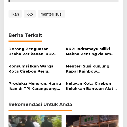
B
a
n
Ikan
kkp
menteri susi
y
a
k
Berita Terkait
Dorong Penguatan
KKP: Indramayu Miliki
Usaha Perikanan, KKP
Makna Penting dalam
Berikan Bantuan Nelayan
Pembangunan Kelautan
dan Pembudidaya Ikan
dan Perikanan Tanah Air
Konsumsi Ikan Warga
Menteri Susi Kunjungi
di Indramayu
Kota Cirebon Perlu
Kapal Rainbow
Ditingkatkan
Greenpeace di Papua
Produksi Menurun, Harga
Nelayan Kota Cirebon
Ikan di TPI Karangsong
Keluhkan Bantuan Alat
Naik
Tangkap yang Tidak
Merata
Rekomendasi Untuk Anda