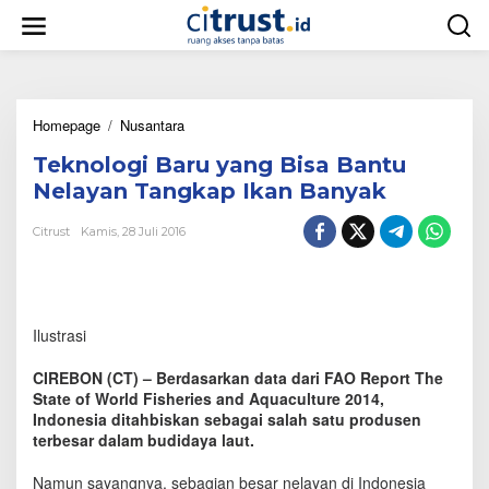
L
e
w
a
t
i
Homepage
/
Nusantara
T
k
e
e
Teknologi Baru yang Bisa Bantu
k
k
n
o
Nelayan Tangkap Ikan Banyak
o
n
l
t
Citrust
Kamis, 28 Juli 2016
o
e
g
n
i
B
a
Ilustrasi
r
u
CIREBON (CT) – Berdasarkan data dari FAO Report The
y
State of World Fisheries and Aquaculture 2014,
a
Indonesia ditahbiskan sebagai salah satu produsen
n
terbesar dalam budidaya laut.
g
B
i
Namun sayangnya, sebagian besar nelayan di Indonesia