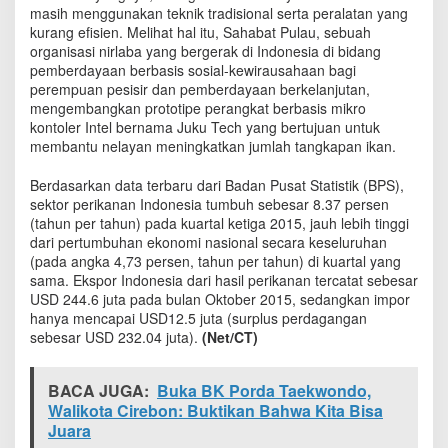
s
masih menggunakan teknik tradisional serta peralatan yang
a
kurang efisien. Melihat hal itu, Sahabat Pulau, sebuah
B
organisasi nirlaba yang bergerak di Indonesia di bidang
a
pemberdayaan berbasis sosial-kewirausahaan bagi
n
perempuan pesisir dan pemberdayaan berkelanjutan,
t
mengembangkan prototipe perangkat berbasis mikro
u
kontoler Intel bernama Juku Tech yang bertujuan untuk
N
membantu nelayan meningkatkan jumlah tangkapan ikan.
e
l
Berdasarkan data terbaru dari Badan Pusat Statistik (BPS),
a
sektor perikanan Indonesia tumbuh sebesar 8.37 persen
y
(tahun per tahun) pada kuartal ketiga 2015, jauh lebih tinggi
a
dari pertumbuhan ekonomi nasional secara keseluruhan
n
(pada angka 4,73 persen, tahun per tahun) di kuartal yang
T
a
sama. Ekspor Indonesia dari hasil perikanan tercatat sebesar
n
USD 244.6 juta pada bulan Oktober 2015, sedangkan impor
g
hanya mencapai USD12.5 juta (surplus perdagangan
k
sebesar USD 232.04 juta).
(Net/CT)
a
p
I
BACA JUGA:
Buka BK Porda Taekwondo,
k
Walikota Cirebon: Buktikan Bahwa Kita Bisa
a
Juara
n