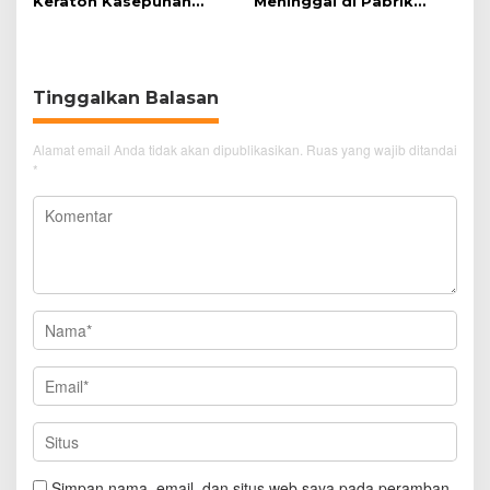
Keraton Kasepuhan
Meninggal di Pabrik
Cirebon Wujud Syukur
Spitenk, Diduga Akibat
dan Doa
Sakit
Tinggalkan Balasan
Alamat email Anda tidak akan dipublikasikan.
Ruas yang wajib ditandai
*
Simpan nama, email, dan situs web saya pada peramban