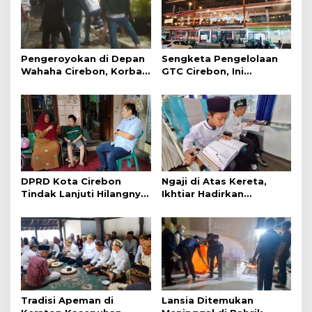
Pengeroyokan di Depan
Sengketa Pengelolaan
Wahaha Cirebon, Korban
GTC Cirebon, Ini
Tunggu Kejelasan dari
Penjelasan Frans
Polisi
Simanjuntak
DPRD Kota Cirebon
Ngaji di Atas Kereta,
Tindak Lanjuti Hilangnya
Ikhtiar Hadirkan
Data Adminduk Warga
Perjalanan Aman dan
Disabilitas
Nyaman
Tradisi Apeman di
Lansia Ditemukan