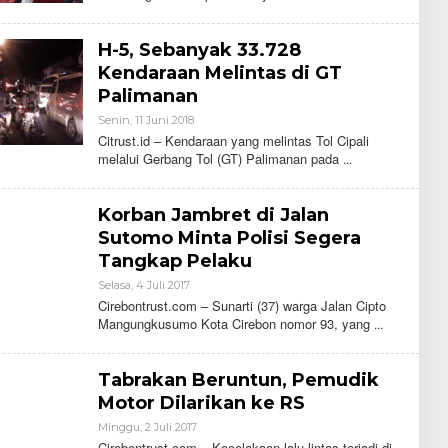
C
I
T
H-5, Sebanyak 33.728
R
U
Kendaraan Melintas di GT
S
Palimanan
T
Senin, 11 Juni 2018
O
L
Citrust.id – Kendaraan yang melintas Tol Cipali
E
melalui Gerbang Tol (GT) Palimanan pada
H
C
I
T
Korban Jambret di Jalan
R
U
Sutomo Minta Polisi Segera
S
Tangkap Pelaku
T
Selasa, 4 Juli 2017
O
L
Cirebontrust.com – Sunarti (37) warga Jalan Cipto
E
Mangungkusumo Kota Cirebon nomor 93, yang
H
C
I
T
Tabrakan Beruntun, Pemudik
R
U
Motor Dilarikan ke RS
S
T
Minggu, 2 Juli 2017
O
L
Cirebontrust.com – Kecelakaan lalu lintas terjadi di