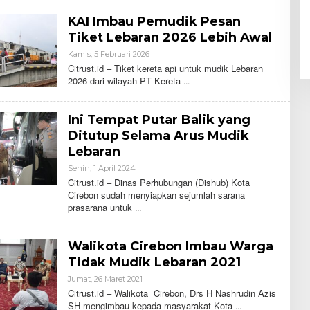
A
R
KAI Imbau Pemudik Pesan
I
S
Tiket Lebaran 2026 Lebih Awal
Kamis, 5 Februari 2026
O
L
Citrust.id – Tiket kereta api untuk mudik Lebaran
E
2026 dari wilayah PT Kereta
H
H
A
R
Ini Tempat Putar Balik yang
I
S
Ditutup Selama Arus Mudik
Lebaran
Senin, 1 April 2024
O
L
Citrust.id – Dinas Perhubungan (Dishub) Kota
E
Cirebon sudah menyiapkan sejumlah sarana
H
prasarana untuk
C
I
T
R
Walikota Cirebon Imbau Warga
U
S
Tidak Mudik Lebaran 2021
T
Jumat, 26 Maret 2021
O
L
Citrust.id – Walikota Cirebon, Drs H Nashrudin Azis
E
SH mengimbau kepada masyarakat Kota
H