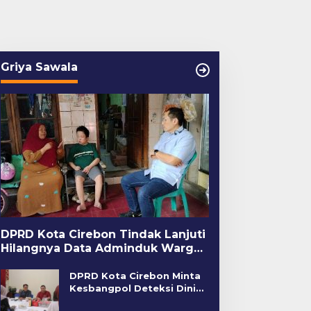
Griya Sawala
engketa Pengelolaan
Pengeroyokan di Depan
TC Cirebon, Ini
Wahaha Cirebon, Korban
enjelasan Frans
Tunggu Kejelasan dari
imanjuntak
Polisi
DPRD Kota Cirebon Tindak Lanjuti
Hilangnya Data Adminduk Warga
Disabilitas
DPRD Kota Cirebon Minta
Kesbangpol Deteksi Dini
Kerawanan Sosial