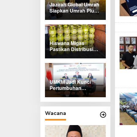
Jazirah Global Umrah
Siapkan Umrah Plus
Turki dan Lima Paket
Baru 2027
Hiswana Migas
Pastikan Distribusi
Gas Melon di
Indramayu Tetap
Lancar
UMKM Jadi Kunci
Pertumbuhan
Ekonomi Cirebon
Raya
Wacana