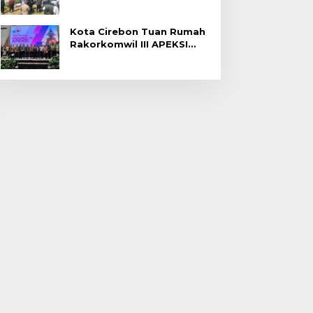
Gagal Panen di Jatitujuh
Kota Cirebon Tuan Rumah
Rakorkomwil III APEKSI
2027