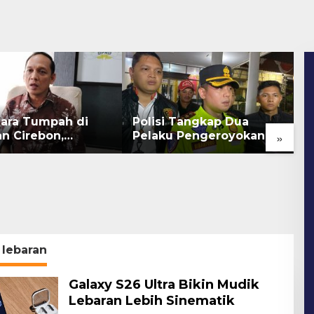
Bara Tumpah di
Polisi Tangkap Dua
S
»
an Cirebon,
Pelaku Pengeroyokan
G
an bagi Kerang
Pengunjung GTC
P
Cirebon
S
lebaran
Galaxy S26 Ultra Bikin Mudik
Lebaran Lebih Sinematik