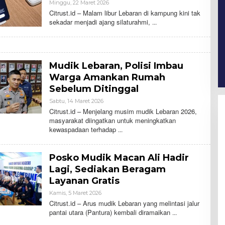
Minggu, 22 Maret 2026
O
L
Citrust.id – Malam libur Lebaran di kampung kini tak
E
sekadar menjadi ajang silaturahmi,
H
H
A
R
I
S
Mudik Lebaran, Polisi Imbau
Warga Amankan Rumah
Sebelum Ditinggal
Sabtu, 14 Maret 2026
O
L
Citrust.id – Menjelang musim mudik Lebaran 2026,
E
masyarakat diingatkan untuk meningkatkan
H
kewaspadaan terhadap
H
A
R
I
Posko Mudik Macan Ali Hadir
S
Lagi, Sediakan Beragam
Layanan Gratis
Kamis, 5 Maret 2026
O
L
Citrust.id – Arus mudik Lebaran yang melintasi jalur
E
pantai utara (Pantura) kembali diramaikan
H
H