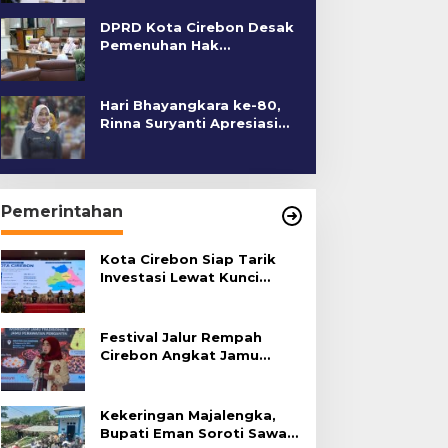
DPRD Kota Cirebon Desak
Pemenuhan Hak
Penyandang Disabilitas
Hari Bhayangkara ke-80,
Rinna Suryanti Apresiasi
Kinerja Polres Cirebon
Kota
Pemerintahan
Kota Cirebon Siap Tarik
Investasi Lewat Kunci
Bersama Summit 2026
Festival Jalur Rempah
Cirebon Angkat Jamu
Tradisional
Kekeringan Majalengka,
Bupati Eman Soroti Sawah