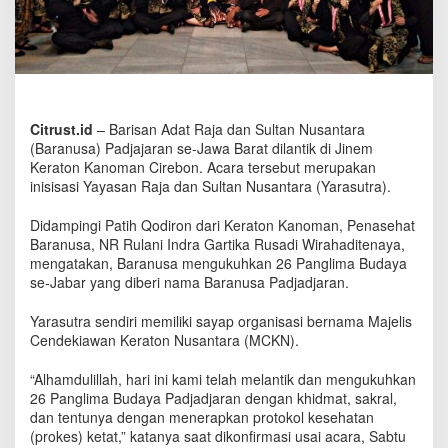
u
d
a
y
a
D
i
Citrust.id
– Barisan Adat Raja dan Sultan Nusantara
l
(Baranusa) Padjajaran se-Jawa Barat dilantik di Jinem
a
Keraton Kanoman Cirebon. Acara tersebut merupakan
n
inisisasi Yayasan Raja dan Sultan Nusantara (Yarasutra).
t
i
Didampingi Patih Qodiron dari Keraton Kanoman, Penasehat
k
B
Baranusa, NR Rulani Indra Gartika Rusadi Wirahaditenaya,
a
mengatakan, Baranusa mengukuhkan 26 Panglima Budaya
r
se-Jabar yang diberi nama Baranusa Padjadjaran.
a
n
Yarasutra sendiri memiliki sayap organisasi bernama Majelis
u
Cendekiawan Keraton Nusantara (MCKN).
s
a
“Alhamdulillah, hari ini kami telah melantik dan mengukuhkan
d
26 Panglima Budaya Padjadjaran dengan khidmat, sakral,
i
dan tentunya dengan menerapkan protokol kesehatan
K
(prokes) ketat,” katanya saat dikonfirmasi usai acara, Sabtu
e