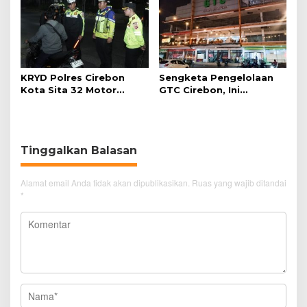
KRYD Polres Cirebon
Sengketa Pengelolaan
Kota Sita 32 Motor
GTC Cirebon, Ini
Knalpot Brong
Penjelasan Frans
Simanjuntak
Tinggalkan Balasan
Alamat email Anda tidak akan dipublikasikan.
Ruas yang wajib ditandai
*