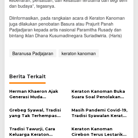
kebenaran, persatuan, dan kesatuan terutama dari segi seni
dan budaya”, tegasnya.
Diinformasikan, pada rangkaian acara di Keraton Kanoman
juga dilakukan penobatan Basura atau Prajurit Panah
Padjadjaran kepada artis nasional Paramitha Rusady dan
bintang iklan Dhana Kusumadinegara Suriadiwiria. (Haris)
Baranusa Padjajaran
keraton kanoman
Berita Terkait
Herman Khaeron Ajak
Keraton Kanoman Buka
Generasi Muda
Suara Soal Penolakan
Lestarikan Wayang Kulit
Kunjungan Sultan Aloeda
II
Grebeg Syawal, Tradisi
Masih Pandemi Covid-19,
yang Tak Terhempas
Tradisi Syawalan Keraton
Pandemi
Kanoman Cirebon
Terbatas
Tradisi Tawurji, Cara
Keraton Kanoman
Keluarga Keraton
Cirebon Terus Lestarikan