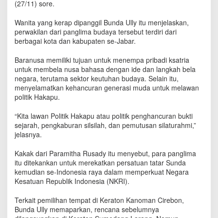
(27/11) sore.
r
a
Wanita yang kerap dipanggil Bunda Ully itu menjelaskan,
t
perwakilan dari panglima budaya tersebut terdiri dari
o
n
berbagai kota dan kabupaten se-Jabar.
K
a
Baranusa memiliki tujuan untuk menempa pribadi ksatria
n
untuk membela nusa bahasa dengan ide dan langkah bela
o
negara, terutama sektor keutuhan budaya. Selain itu,
m
menyelamatkan kehancuran generasi muda untuk melawan
a
politik Hakapu.
n
C
“Kita lawan Politik Hakapu atau politik penghancuran bukti
i
sejarah, pengkaburan silsilah, dan pemutusan silaturahmi,”
r
jelasnya.
e
b
Kakak dari Paramitha Rusady itu menyebut, para panglima
o
itu ditekankan untuk merekatkan persatuan tatar Sunda
n
kemudian se-Indonesia raya dalam memperkuat Negara
Kesatuan Republik Indonesia (NKRI).
Terkait pemilihan tempat di Keraton Kanoman Cirebon,
Bunda Ully memaparkan, rencana sebelumnya