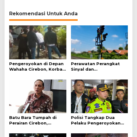
Kanoman Bersedekah
Tradisi Tawurji &
Ngapem
Rekomendasi Untuk Anda
Pengeroyokan di Depan
Perawatan Perangkat
Wahaha Cirebon, Korban
Sinyal dan
Tunggu Kejelasan dari
Telekomunikasi Dukung
Polisi
Perjalanan Kereta Api
Batu Bara Tumpah di
Polisi Tangkap Dua
Perairan Cirebon,
Pelaku Pengeroyokan
Ancaman bagi Kerang
Pengunjung GTC Cirebon
Hijau