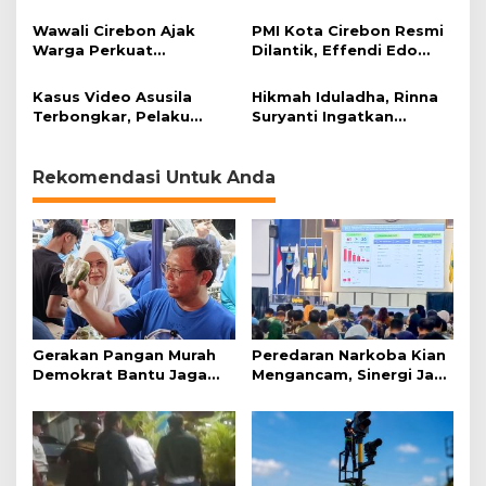
Keamanan Perjalanan
HDA Diamankan Polisi
Kereta
Wawali Cirebon Ajak
PMI Kota Cirebon Resmi
Warga Perkuat
Dilantik, Effendi Edo
Keimanan pada
Soroti Kesiapsiagaan
Momentum Harjad ke-
Bencana
Kasus Video Asusila
Hikmah Iduladha, Rinna
599
Terbongkar, Pelaku
Suryanti Ingatkan
Ditangkap Usai Cari
Pentingnya Empati dan
Korban Baru
Gotong Royong
Rekomendasi Untuk Anda
Gerakan Pangan Murah
Peredaran Narkoba Kian
Demokrat Bantu Jaga
Mengancam, Sinergi Jadi
Daya Beli Masyarakat
Kunci Pencegahan