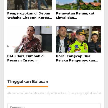
Pengeroyokan di Depan
Perawatan Perangkat
Wahaha Cirebon, Korban
Sinyal dan
Tunggu Kejelasan dari
Telekomunikasi Dukung
Polisi
Perjalanan Kereta Api
Batu Bara Tumpah di
Polisi Tangkap Dua
Perairan Cirebon,
Pelaku Pengeroyokan
Ancaman bagi Kerang
Pengunjung GTC Cirebon
Hijau
Tinggalkan Balasan
Alamat email Anda tidak akan dipublikasikan.
Ruas yang wajib ditandai
*