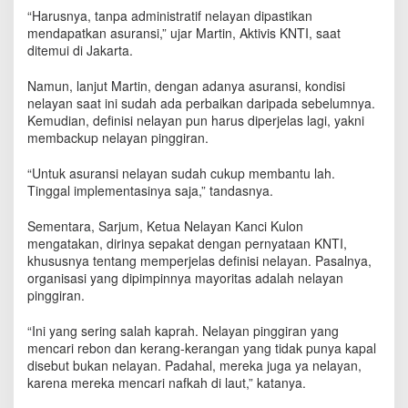
u
“Harusnya, tanpa administratif nelayan dipastikan
n
mendapatkan asuransi,” ujar Martin, Aktivis KNTI, saat
a
ditemui di Jakarta.
a
n
Namun, lanjut Martin, dengan adanya asuransi, kondisi
A
nelayan saat ini sudah ada perbaikan daripada sebelumnya.
n
Kemudian, definisi nelayan pun harus diperjelas lagi, yakni
g
membackup nelayan pinggiran.
g
a
r
“Untuk asuransi nelayan sudah cukup membantu lah.
a
Tinggal implementasinya saja,” tandasnya.
n
,
Sementara, Sarjum, Ketua Nelayan Kanci Kulon
A
mengatakan, dirinya sepakat dengan pernyataan KNTI,
s
khususnya tentang memperjelas definisi nelayan. Pasalnya,
u
organisasi yang dipimpinnya mayoritas adalah nelayan
r
pinggiran.
a
n
“Ini yang sering salah kaprah. Nelayan pinggiran yang
s
mencari rebon dan kerang-kerangan yang tidak punya kapal
i
disebut bukan nelayan. Padahal, mereka juga ya nelayan,
N
karena mereka mencari nafkah di laut,” katanya.
e
l