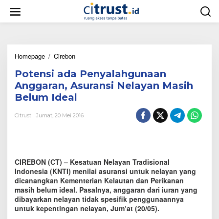
L
e
w
a
t
i
Homepage
/
Cirebon
P
k
o
e
Potensi ada Penyalahgunaan
t
k
e
o
Anggaran, Asuransi Nelayan Masih
n
n
Belum Ideal
s
t
i
e
Citrust
Jumat, 20 Mei 2016
a
n
d
a
P
e
CIREBON (CT) – Kesatuan Nelayan Tradisional
n
y
Indonesia (KNTI) menilai asuransi untuk nelayan yang
a
dicanangkan Kementerian Kelautan dan Perikanan
l
masih belum ideal. Pasalnya, anggaran dari iuran yang
a
dibayarkan nelayan tidak spesifik penggunaannya
h
untuk kepentingan nelayan, Jum’at (20/05).
g