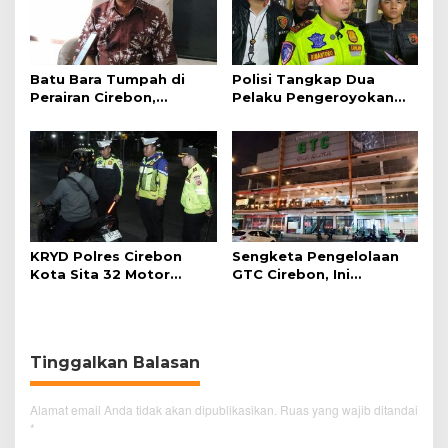
Batu Bara Tumpah di
Polisi Tangkap Dua
Perairan Cirebon,
Pelaku Pengeroyokan
Ancaman bagi Kerang
Pengunjung GTC Cirebon
Hijau
KRYD Polres Cirebon
Sengketa Pengelolaan
Kota Sita 32 Motor
GTC Cirebon, Ini
Knalpot Brong
Penjelasan Frans
Simanjuntak
Tinggalkan Balasan
Alamat email Anda tidak akan dipublikasikan.
Ruas yang wajib ditandai
*