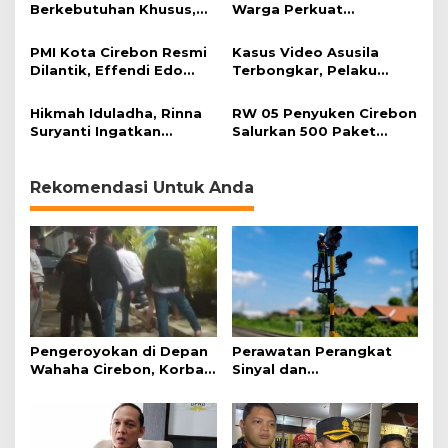
Berkebutuhan Khusus,
Warga Perkuat
HDA Diamankan Polisi
Keimanan pada
Momentum Harjad ke-
PMI Kota Cirebon Resmi
Kasus Video Asusila
599
Dilantik, Effendi Edo
Terbongkar, Pelaku
Soroti Kesiapsiagaan
Ditangkap Usai Cari
Bencana
Korban Baru
Hikmah Iduladha, Rinna
RW 05 Penyuken Cirebon
Suryanti Ingatkan
Salurkan 500 Paket
Pentingnya Empati dan
Daging Kurban
Gotong Royong
Rekomendasi Untuk Anda
Pengeroyokan di Depan
Perawatan Perangkat
Wahaha Cirebon, Korban
Sinyal dan
Tunggu Kejelasan dari
Telekomunikasi Dukung
Polisi
Perjalanan Kereta Api