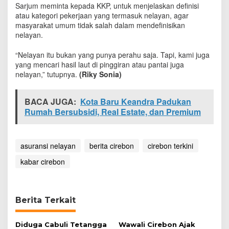
Sarjum meminta kepada KKP, untuk menjelaskan definisi
a
y
atau kategori pekerjaan yang termasuk nelayan, agar
a
masyarakat umum tidak salah dalam mendefinisikan
n
nelayan.
M
a
“Nelayan itu bukan yang punya perahu saja. Tapi, kami juga
s
yang mencari hasil laut di pinggiran atau pantai juga
i
nelayan,” tutupnya.
(Riky Sonia)
h
B
e
BACA JUGA:
Kota Baru Keandra Padukan
l
Rumah Bersubsidi, Real Estate, dan Premium
u
m
I
d
asuransi nelayan
berita cirebon
cirebon terkini
e
kabar cirebon
a
l
Berita Terkait
Diduga Cabuli Tetangga
Wawali Cirebon Ajak