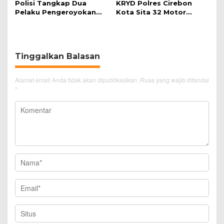
Polisi Tangkap Dua
KRYD Polres Cirebon
Pelaku Pengeroyokan
Kota Sita 32 Motor
Pengunjung GTC Cirebon
Knalpot Brong
Tinggalkan Balasan
Alamat email Anda tidak akan dipublikasikan.
Ruas yang wajib ditandai
*