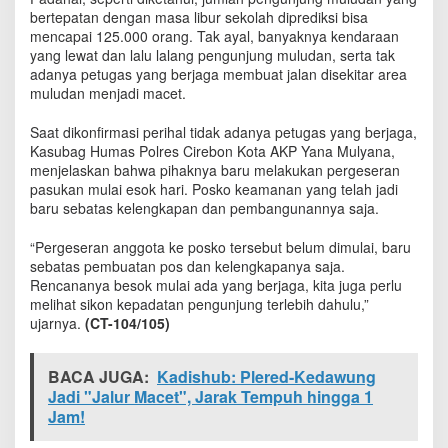
T
bertepatan dengan masa libur sekolah diprediksi bisa
e
mencapai 125.000 orang. Tak ayal, banyaknya kendaraan
r
yang lewat dan lalu lalang pengunjung muludan, serta tak
l
adanya petugas yang berjaga membuat jalan disekitar area
i
muludan menjadi macet.
h
a
Saat dikonfirmasi perihal tidak adanya petugas yang berjaga,
t
Kasubag Humas Polres Cirebon Kota AKP Yana Mulyana,
S
menjelaskan bahwa pihaknya baru melakukan pergeseran
e
pasukan mulai esok hari. Posko keamanan yang telah jadi
p
i
baru sebatas kelengkapan dan pembangunannya saja.
,
P
“Pergeseran anggota ke posko tersebut belum dimulai, baru
e
sebatas pembuatan pos dan kelengkapanya saja.
n
Rencananya besok mulai ada yang berjaga, kita juga perlu
e
melihat sikon kepadatan pengunjung terlebih dahulu,”
m
ujarnya.
(CT-104/105)
p
a
t
BACA JUGA:
Kadishub: Plered-Kedawung
a
Jadi "Jalur Macet", Jarak Tempuh hingga 1
n
Jam!
P
a