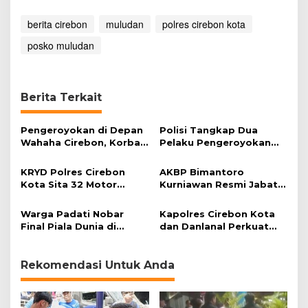
s
u
berita cirebon
muludan
polres cirebon kota
k
a
posko muludan
n
B
a
r
Berita Terkait
u
E
Pengeroyokan di Depan
s
Polisi Tangkap Dua
Wahaha Cirebon, Korban
o
Pelaku Pengeroyokan
Tunggu Kejelasan dari
k
Pengunjung GTC Cirebon
Polisi
H
KRYD Polres Cirebon
AKBP Bimantoro
a
Kota Sita 32 Motor
Kurniawan Resmi Jabat
r
Knalpot Brong
Kapolres Cirebon Kota
i
Warga Padati Nobar
Kapolres Cirebon Kota
Final Piala Dunia di
dan Danlanal Perkuat
Lapangan Kebumen
Soliditas TNI-Polri
Rekomendasi Untuk Anda