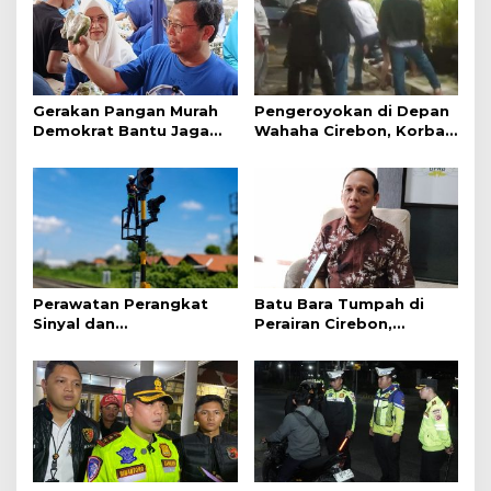
Gerakan Pangan Murah
Pengeroyokan di Depan
Demokrat Bantu Jaga
Wahaha Cirebon, Korban
Daya Beli Masyarakat
Tunggu Kejelasan dari
Polisi
Perawatan Perangkat
Batu Bara Tumpah di
Sinyal dan
Perairan Cirebon,
Telekomunikasi Dukung
Ancaman bagi Kerang
Perjalanan Kereta Api
Hijau