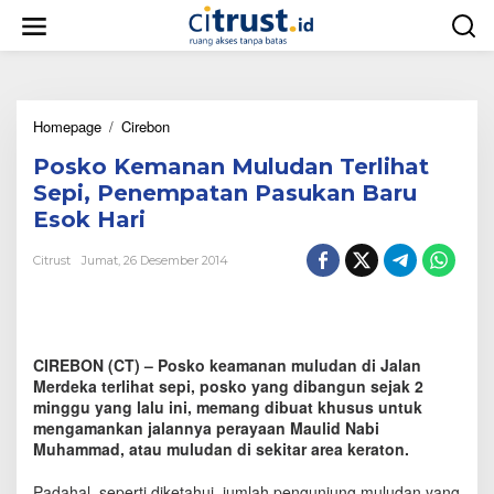
L
e
w
a
t
i
Homepage
/
Cirebon
P
k
o
e
Posko Kemanan Muludan Terlihat
s
k
k
o
Sepi, Penempatan Pasukan Baru
o
n
Esok Hari
K
t
e
e
Citrust
Jumat, 26 Desember 2014
m
n
a
n
a
n
CIREBON (CT) – Posko keamanan muludan di Jalan
M
u
Merdeka terlihat sepi, posko yang dibangun sejak 2
l
minggu yang lalu ini, memang dibuat khusus untuk
u
mengamankan jalannya perayaan Maulid Nabi
d
Muhammad, atau muludan di sekitar area keraton.
a
n
Padahal, seperti diketahui, jumlah pengunjung muludan yang