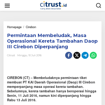
L
e
w
a
t
i
Homepage
/
Cirebon
P
k
e
e
Permintaan Membeludak, Masa
r
k
m
o
Operasional Kereta Tambahan Daop
i
n
III Cirebon Diperpanjang
n
t
t
e
Citrust
Minggu, 10 Juli 2016
a
n
a
n
M
e
CIREBON (CT) – Membeludaknya permintaan tiket
m
b
membuat PT KAI Daerah Operasional (Daop) III Cirebon
e
memperpanjang masa operasi kereta tambahan.
l
Sebelumnya, kereta tambahan hanya beroperasi hingga
u
Senin, 11 Juli 2016, namun kini diperpanjang hingga
d
Rabu 13 Juli 2016.
a