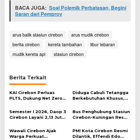
m
BACA JUGA:
Soal Polemik Perbatasan, Begini
b
Saran dari Pemprov
a
h
a
n
arus balik stasiun cirebon
arus mudik cirebon
D
a
berita cirebon
kereta tambahan
libur lebaran
o
mudik kereta api
p
stasiun cirebon
I
I
I
C
Berita Terkait
i
r
KAI Cirebon Perluas
Diduga Cabuli Tetangga
e
PLTS, Dukung Net Zero
Berkebutuhan Khusus,
b
Emission 2060
HDA Diamankan Polisi
o
n
Semester I 2026, Daop 3
Bus Penghubung Stasiun
D
Cirebon Layani 2,13 Juta
Cirebon-Kuningan Resmi
i
Penumpang
Beroperasi, Tarif Rp50
p
Ribu
Wawali Cirebon Ajak
PMI Kota Cirebon Resmi
e
Warga Perkuat
Dilantik, Effendi Edo
r