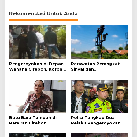
Keimanan pada
Soroti Kesiapsiagaan
p
Momentum Harjad ke-
Bencana
a
599
Rekomendasi Untuk Anda
n
j
a
n
g
Pengeroyokan di Depan
Perawatan Perangkat
Wahaha Cirebon, Korban
Sinyal dan
Tunggu Kejelasan dari
Telekomunikasi Dukung
Polisi
Perjalanan Kereta Api
Batu Bara Tumpah di
Polisi Tangkap Dua
Perairan Cirebon,
Pelaku Pengeroyokan
Ancaman bagi Kerang
Pengunjung GTC Cirebon
Hijau