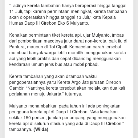
k
“Tadinya kereta tambahan hanya beroperasi hingga tanggal
,
11 Juli, tapi karena permintaan meningkat, kereta tambahan
M
akan dioperasikan hingga tanggal 13 Juli,” kata Kepala
a
Humas Daop III Cirebon Eko S Mulyanto.
s
a
Kenaikan permintaan tiket kereta api, ujar Mulyanto, imbas
O
dari pemberitaan macetnya jalur darat non-kereta, baik itu di
p
Pantura, maupun di Tol Cipali. Kemacetan parah tersebut
e
membuat banyak warga lebih memilih menggunakan kereta
r
api yang lebih praktis dan cepat dibanding menggunakan
a
s
kendaraan umum jenis bus atau mobil pribadi.
i
o
Kereta tambahan yang akan ditambah waktu
n
pengoperasiannya yaitu Kereta Argo Jati jurusan Cirebon
a
Gambir. “Nantinya kereta tersebut akan melakukan dua kali
l
perjalanan menuju Jakarta,” tuturnya.
K
e
Mulyanto menambahkan pada tahun ini ada peningkatan
r
pengguna kereta api di Daop III Cirebon. “Ada kenaikan
e
sekitar 150 persen, jumlah penumpang yang menggunakan
t
kereta api di seluruh stasiun yang ada di Daop III Cirebon,”
a
tambahnya.
(Wilda)
T
a