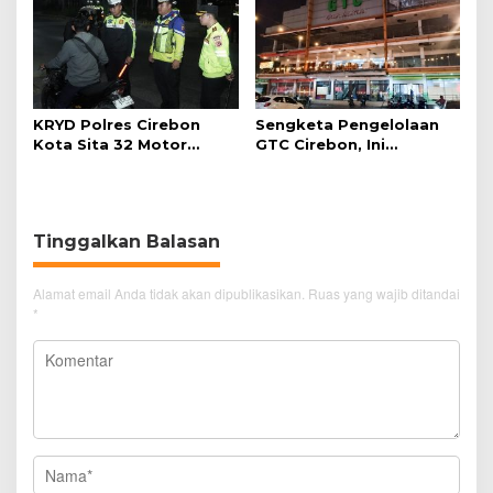
KRYD Polres Cirebon
Sengketa Pengelolaan
Kota Sita 32 Motor
GTC Cirebon, Ini
Knalpot Brong
Penjelasan Frans
Simanjuntak
Tinggalkan Balasan
Alamat email Anda tidak akan dipublikasikan.
Ruas yang wajib ditandai
*