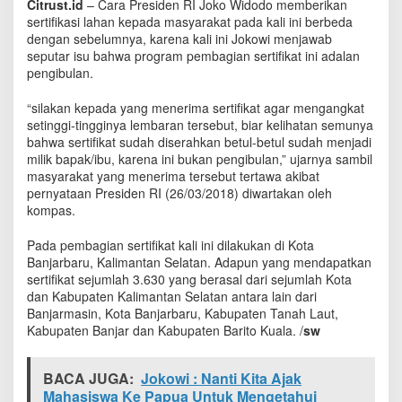
Citrust.id
– Cara Presiden RI Joko Widodo memberikan
n
sertifikasi lahan kepada masyarakat pada kali ini berbeda
j
dengan sebelumnya, karena kali ini Jokowi menjawab
a
seputar isu bahwa program pembagian sertifikat ini adalan
w
pengibulan.
a
b
“silakan kepada yang menerima sertifikat agar mengangkat
setinggi-tingginya lembaran tersebut, biar kelihatan semunya
bahwa sertifikat sudah diserahkan betul-betul sudah menjadi
milik bapak/ibu, karena ini bukan pengibulan,” ujarnya sambil
masyarakat yang menerima tersebut tertawa akibat
pernyataan Presiden RI (26/03/2018) diwartakan oleh
kompas.
Pada pembagian sertifikat kali ini dilakukan di Kota
Banjarbaru, Kalimantan Selatan. Adapun yang mendapatkan
sertifikat sejumlah 3.630 yang berasal dari sejumlah Kota
dan Kabupaten Kalimantan Selatan antara lain dari
Banjarmasin, Kota Banjarbaru, Kabupaten Tanah Laut,
Kabupaten Banjar dan Kabupaten Barito Kuala. /
sw
BACA JUGA:
Jokowi : Nanti Kita Ajak
Mahasiswa Ke Papua Untuk Mengetahui