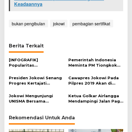
Keadaannya
bukan pengibulan
jokowi
pembagian sertifikat
Berita Terkait
[INFOGRAFIK]
Pemerintah Indonesia
Popularitas
Meminta PM Tiongkok
Capres/Cawapres 2019 di
Bantu Kemerdekaan
Instagram
Palestina
Presiden Jokowi Senang
Cawapres Jokowi Pada
Progres Kertajati
Pilpres 2019 Akan di
Berlangsung Cepat
Bahas Oleh PPP Pada
Acara Munas Alim Ulama
Jokowi Mengunjungi
Ketua Golkar Airlangga
UNISMA Bersama
Mendampingi Jalan Pagi
Romahurmuziy
Jokowi Obrolkan
Cawapres 2019
Rekomendasi Untuk Anda