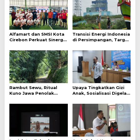
Alfamart dan SMSI Kota
Transisi Energi Indonesia
Cirebon Perkuat Sinergi
di Persimpangan, Target
melalui Fun Futsal
Tinggi Berhadapan
dengan Realita
Rambut Sewu, Ritual
Upaya Tingkatkan Gizi
Kuno Jawa Penolak
Anak, Sosialisasi Digelar
Pagebluk
di Bekasi