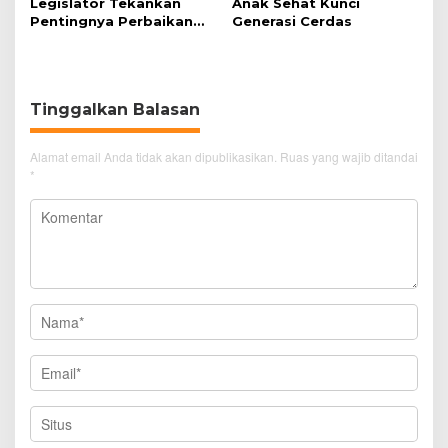
Legislator Tekankan
Anak Sehat Kunci
Pentingnya Perbaikan
Generasi Cerdas
Gizi Anak
Tinggalkan Balasan
Alamat email Anda tidak akan dipublikasikan.
Ruas yang wajib ditandai
*