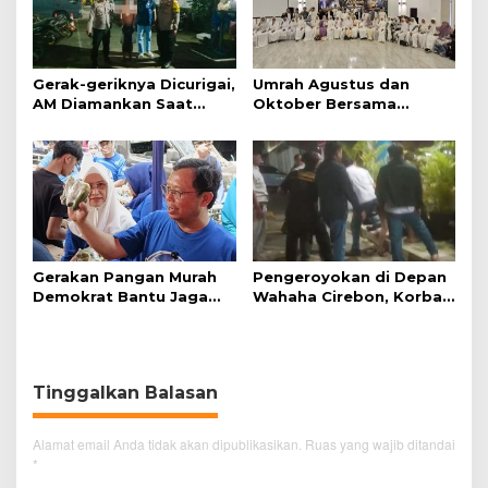
Gerak-geriknya Dicurigai,
Umrah Agustus dan
AM Diamankan Saat
Oktober Bersama
Mengambil Kunci Motor
Jazirah Global, Nyaman
Menuju Baitullah
Gerakan Pangan Murah
Pengeroyokan di Depan
Demokrat Bantu Jaga
Wahaha Cirebon, Korban
Daya Beli Masyarakat
Tunggu Kejelasan dari
Polisi
Tinggalkan Balasan
Alamat email Anda tidak akan dipublikasikan.
Ruas yang wajib ditandai
*