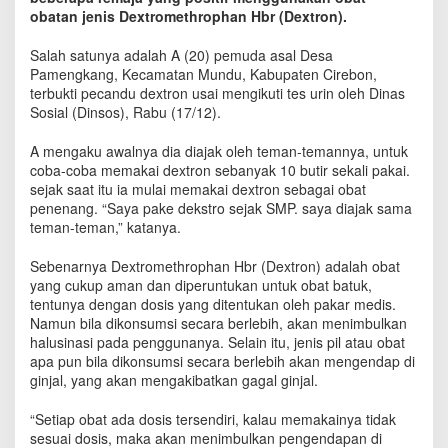
e
obatan jenis Dextromethrophan Hbr (Dextron).
x
t
Salah satunya adalah A (20) pemuda asal Desa
r
Pamengkang, Kecamatan Mundu, Kabupaten Cirebon,
o
terbukti pecandu dextron usai mengikuti tes urin oleh Dinas
n
Sosial (Dinsos), Rabu (17/12).
,
P
A mengaku awalnya dia diajak oleh teman-temannya, untuk
e
coba-coba memakai dextron sebanyak 10 butir sekali pakai.
m
sejak saat itu ia mulai memakai dextron sebagai obat
u
d
penenang. “Saya pake dekstro sejak SMP. saya diajak sama
a
teman-teman,” katanya.
P
a
Sebenarnya Dextromethrophan Hbr (Dextron) adalah obat
m
yang cukup aman dan diperuntukan untuk obat batuk,
e
tentunya dengan dosis yang ditentukan oleh pakar medis.
n
Namun bila dikonsumsi secara berlebih, akan menimbulkan
g
halusinasi pada penggunanya. Selain itu, jenis pil atau obat
k
apa pun bila dikonsumsi secara berlebih akan mengendap di
a
ginjal, yang akan mengakibatkan gagal ginjal.
n
g
“Setiap obat ada dosis tersendiri, kalau memakainya tidak
D
sesuai dosis, maka akan menimbulkan pengendapan di
i