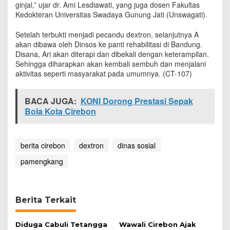
ginjal,” ujar dr. Ami Lesdiawati, yang juga dosen Fakultas
b
Kedokteran Universitas Swadaya Gunung Jati (Unswagati).
a
w
a
Setelah terbukti menjadi pecandu dextron, selanjutnya A
k
akan dibawa oleh Dinsos ke panti rehabilitasi di Bandung.
e
Disana, Ari akan diterapi dan dibekali dengan keterampilan.
P
Sehingga diharapkan akan kembali sembuh dan menjalani
a
aktivitas seperti masyarakat pada umumnya. (CT-107)
n
t
i
BACA JUGA:
KONI Dorong Prestasi Sepak
R
Bola Kota Cirebon
e
h
a
b
berita cirebon
dextron
dinas sosial
i
pamengkang
l
i
t
a
s
Berita Terkait
i
B
Diduga Cabuli Tetangga
Wawali Cirebon Ajak
a