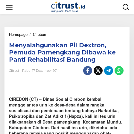
L
e
w
a
t
i
Homepage
/
Cirebon
M
k
e
e
Menyalahgunakan Pil Dextron,
n
k
y
o
Pemuda Pamengkang Dibawa ke
a
n
Panti Rehabilitasi Bandung
l
t
a
e
Citrust
Rabu, 17 Desember 2014
h
n
g
u
n
a
CIREBON (CT) – Dinas Sosial Cirebon kembali
k
a
menggelar tes urin ke desa-desa dalam rangka
n
sosialisasi dan pembinaan tentang bahaya Narkotika,
P
Psikotropika dan Zat Adiktif (Napza). kali ini tes urin
i
dilaksanakan di Desa pamengkang, Kecamatan Mundu,
l
Kabupaten Cirebon. Dari hasil tes urin, diketahui ada
D
beberapa remaja yang positif menggunakan obat-