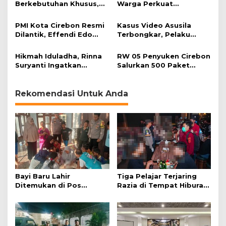
Berkebutuhan Khusus,
Warga Perkuat
n
HDA Diamankan Polisi
Keimanan pada
d
Momentum Harjad ke-
u
PMI Kota Cirebon Resmi
Kasus Video Asusila
599
n
Dilantik, Effendi Edo
Terbongkar, Pelaku
g
Soroti Kesiapsiagaan
Ditangkap Usai Cari
Bencana
Korban Baru
Hikmah Iduladha, Rinna
RW 05 Penyuken Cirebon
Suryanti Ingatkan
Salurkan 500 Paket
Pentingnya Empati dan
Daging Kurban
Gotong Royong
Rekomendasi Untuk Anda
Bayi Baru Lahir
Tiga Pelajar Terjaring
Ditemukan di Pos
Razia di Tempat Hiburan
Kamling
Malam