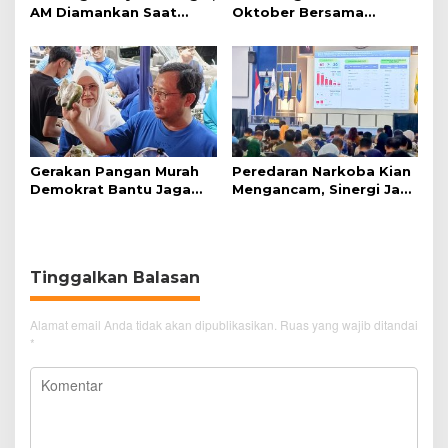
AM Diamankan Saat
Oktober Bersama
Mengambil Kunci Motor
Jazirah Global, Nyaman
Menuju Baitullah
Gerakan Pangan Murah
Peredaran Narkoba Kian
Demokrat Bantu Jaga
Mengancam, Sinergi Jadi
Daya Beli Masyarakat
Kunci Pencegahan
Tinggalkan Balasan
Alamat email Anda tidak akan dipublikasikan.
Ruas yang wajib ditandai
*