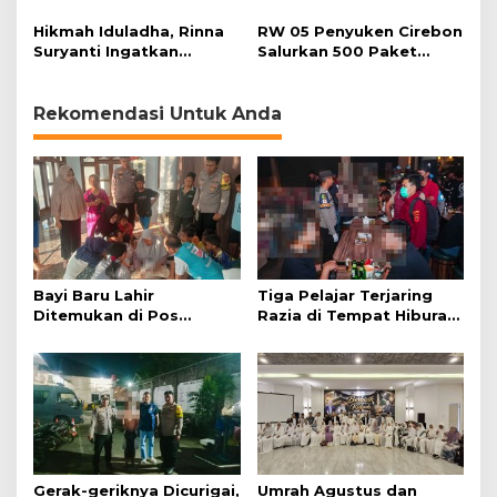
Soroti Kesiapsiagaan
Ditangkap Usai Cari
Bencana
Korban Baru
Hikmah Iduladha, Rinna
RW 05 Penyuken Cirebon
Suryanti Ingatkan
Salurkan 500 Paket
Pentingnya Empati dan
Daging Kurban
Gotong Royong
Rekomendasi Untuk Anda
Bayi Baru Lahir
Tiga Pelajar Terjaring
Ditemukan di Pos
Razia di Tempat Hiburan
Kamling
Malam
Gerak-geriknya Dicurigai,
Umrah Agustus dan