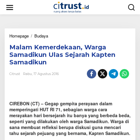
L
e
w
a
t
i
Homepage
/
Budaya
M
k
a
e
Malam Kemerdekaan, Warga
l
k
a
o
Samadikun Ulas Sejarah Kapten
m
n
Samadikun
K
t
e
e
Citrust
Rabu, 17 Agustus 2016
m
n
e
r
d
e
CIREBON (CT) – Gegap gempita perayaan dalam
k
a
memperingati HUT RI 71, sebagian warga cara
a
merayakan hari bersejarah itu banya yang berbeda beda,
n
seperti yang dilakukan oleh warga Samadikun. Warga di
,
sana membuat refleksi berupa diskusi guna mencari
W
tahu sejarah pejuang yang bernama, Kapten Samadikun.
a