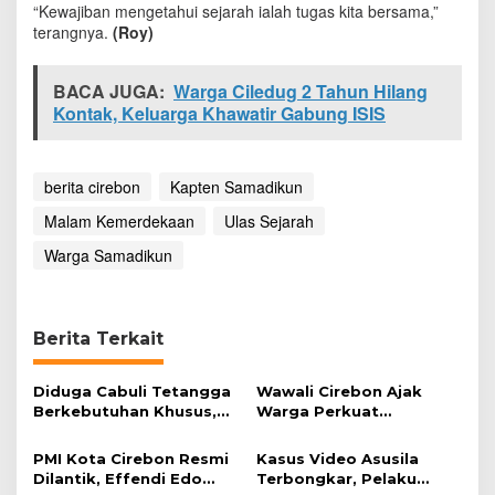
“Kewajiban mengetahui sejarah ialah tugas kita bersama,”
p
terangnya.
(Roy)
t
e
n
BACA JUGA:
Warga Ciledug 2 Tahun Hilang
S
Kontak, Keluarga Khawatir Gabung ISIS
a
m
a
d
berita cirebon
Kapten Samadikun
i
k
Malam Kemerdekaan
Ulas Sejarah
u
n
Warga Samadikun
Berita Terkait
Diduga Cabuli Tetangga
Wawali Cirebon Ajak
Berkebutuhan Khusus,
Warga Perkuat
HDA Diamankan Polisi
Keimanan pada
Momentum Harjad ke-
PMI Kota Cirebon Resmi
Kasus Video Asusila
599
Dilantik, Effendi Edo
Terbongkar, Pelaku