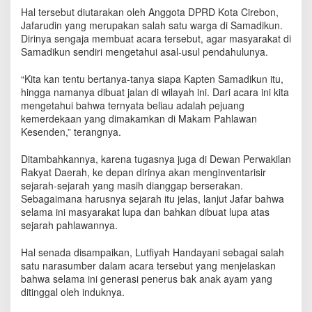
r
Hal tersebut diutarakan oleh Anggota DPRD Kota Cirebon,
g
Jafarudin yang merupakan salah satu warga di Samadikun.
a
Dirinya sengaja membuat acara tersebut, agar masyarakat di
S
Samadikun sendiri mengetahui asal-usul pendahulunya.
a
m
“Kita kan tentu bertanya-tanya siapa Kapten Samadikun itu,
a
hingga namanya dibuat jalan di wilayah ini. Dari acara ini kita
d
mengetahui bahwa ternyata beliau adalah pejuang
i
kemerdekaan yang dimakamkan di Makam Pahlawan
k
Kesenden,” terangnya.
u
n
U
Ditambahkannya, karena tugasnya juga di Dewan Perwakilan
l
Rakyat Daerah, ke depan dirinya akan menginventarisir
a
sejarah-sejarah yang masih dianggap berserakan.
s
Sebagaimana harusnya sejarah itu jelas, lanjut Jafar bahwa
S
selama ini masyarakat lupa dan bahkan dibuat lupa atas
e
sejarah pahlawannya.
j
a
Hal senada disampaikan, Lutfiyah Handayani sebagai salah
r
satu narasumber dalam acara tersebut yang menjelaskan
a
bahwa selama ini generasi penerus bak anak ayam yang
h
ditinggal oleh induknya.
K
a