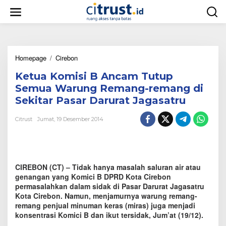
L
e
w
a
t
i
Homepage
/
Cirebon
K
k
e
e
Ketua Komisi B Ancam Tutup
t
k
u
o
Semua Warung Remang-remang di
a
n
Sekitar Pasar Darurat Jagasatru
K
t
o
e
Citrust
Jumat, 19 Desember 2014
m
n
i
s
i
B
CIREBON (CT) – Tidak hanya masalah saluran air atau
A
n
genangan yang Komici B DPRD Kota Cirebon
c
permasalahkan dalam sidak di Pasar Darurat Jagasatru
a
Kota Cirebon. Namun, menjamurnya warung remang-
m
remang penjual minuman keras (miras) juga menjadi
T
konsentrasi Komici B dan ikut tersidak, Jum’at (19/12).
u