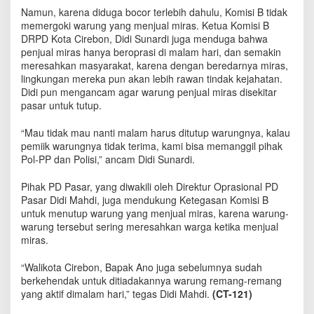
t
Namun, karena diduga bocor terlebih dahulu, Komisi B tidak
u
memergoki warung yang menjual miras. Ketua Komisi B
p
DRPD Kota Cirebon, Didi Sunardi juga menduga bahwa
S
penjual miras hanya beroprasi di malam hari, dan semakin
e
meresahkan masyarakat, karena dengan beredarnya miras,
m
lingkungan mereka pun akan lebih rawan tindak kejahatan.
u
Didi pun mengancam agar warung penjual miras disekitar
a
pasar untuk tutup.
W
a
“Mau tidak mau nanti malam harus ditutup warungnya, kalau
r
u
pemiik warungnya tidak terima, kami bisa memanggil pihak
n
Pol-PP dan Polisi,” ancam Didi Sunardi.
g
R
Pihak PD Pasar, yang diwakili oleh Direktur Oprasional PD
e
Pasar Didi Mahdi, juga mendukung Ketegasan Komisi B
m
untuk menutup warung yang menjual miras, karena warung-
a
warung tersebut sering meresahkan warga ketika menjual
n
miras.
g
-
“Walikota Cirebon, Bapak Ano juga sebelumnya sudah
r
berkehendak untuk ditiadakannya warung remang-remang
e
yang aktif dimalam hari,” tegas Didi Mahdi.
(CT-121)
m
a