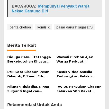
n
BACA JUGA:
Mempunyai Penyakit Warga
g
Nekad Gantung Diri
d
i
S
e
berita cirebon
komisi c
pasar darurat jagasatru
k
i
t
a
Berita Terkait
r
P
a
Diduga Cabuli Tetangga
Wawali Cirebon Ajak
s
Berkebutuhan Khusus,
Warga Perkuat
a
HDA Diamankan Polisi
Keimanan pada
r
Momentum Harjad ke-
PMI Kota Cirebon Resmi
Kasus Video Asusila
D
599
Dilantik, Effendi Edo
Terbongkar, Pelaku
a
Soroti Kesiapsiagaan
Ditangkap Usai Cari
r
Bencana
Korban Baru
u
Hikmah Iduladha, Rinna
RW 05 Penyuken Cirebon
r
Suryanti Ingatkan
Salurkan 500 Paket
a
Pentingnya Empati dan
Daging Kurban
t
Gotong Royong
J
Rekomendasi Untuk Anda
a