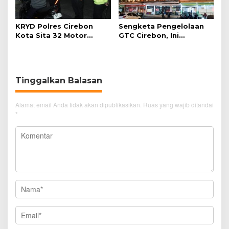
KRYD Polres Cirebon
Sengketa Pengelolaan
Kota Sita 32 Motor
GTC Cirebon, Ini
Knalpot Brong
Penjelasan Frans
Simanjuntak
Tinggalkan Balasan
Alamat email Anda tidak akan dipublikasikan.
Ruas yang wajib ditandai
*