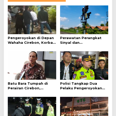
g
a
s
a
t
r
u
Pengeroyokan di Depan
Perawatan Perangkat
Wahaha Cirebon, Korban
Sinyal dan
Tunggu Kejelasan dari
Telekomunikasi Dukung
Polisi
Perjalanan Kereta Api
Batu Bara Tumpah di
Polisi Tangkap Dua
Perairan Cirebon,
Pelaku Pengeroyokan
Ancaman bagi Kerang
Pengunjung GTC Cirebon
Hijau