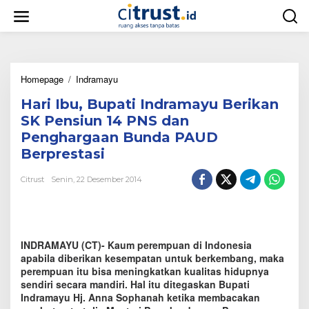
L
e
w
a
t
i
Homepage
/
Indramayu
H
k
a
e
Hari Ibu, Bupati Indramayu Berikan
r
k
i
o
SK Pensiun 14 PNS dan
I
n
Penghargaan Bunda PAUD
b
t
Berprestasi
u
e
,
n
B
Citrust
Senin, 22 Desember 2014
u
p
a
t
i
INDRAMAYU (CT)- Kaum perempuan di Indonesia
I
apabila diberikan kesempatan untuk berkembang, maka
n
perempuan itu bisa meningkatkan kualitas hidupnya
d
sendiri secara mandiri. Hal itu ditegaskan Bupati
r
Indramayu Hj. Anna Sophanah ketika membacakan
a