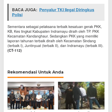
r
p
BACA JUGA:
Penyalur TKI Ilegal Diringkus
r
Polisi
e
s
t
Sementara sebagai pelaksana terbaik kesatuan gerak PKK,
a
KB, Kes tingkat Kabupaten Indramayu diraih oleh TP. PKK
s
Kecamatan Kandanghaur. Sedangkan PKK yang memiliki
i
laporan tahunan terbaik diraih oleh Kecamatan Sindang
(terbaik I), Juntinyuat (terbaik II), dan Indramayu (terbaik III).
(CT-112)
Rekomendasi Untuk Anda