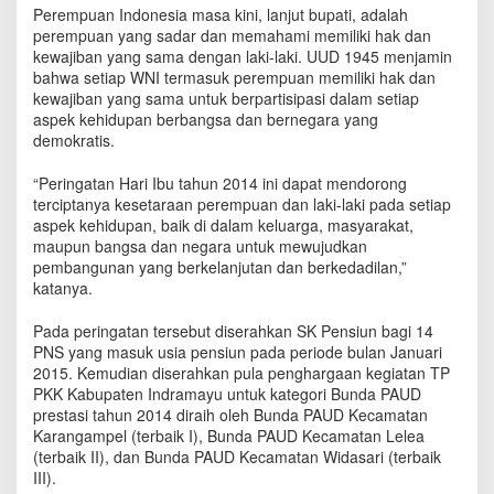
d
Perempuan Indonesia masa kini, lanjut bupati, adalah
a
perempuan yang sadar dan memahami memiliki hak dan
n
kewajiban yang sama dengan laki-laki. UUD 1945 menjamin
P
bahwa setiap WNI termasuk perempuan memiliki hak dan
e
kewajiban yang sama untuk berpartisipasi dalam setiap
n
aspek kehidupan berbangsa dan bernegara yang
g
demokratis.
h
a
“Peringatan Hari Ibu tahun 2014 ini dapat mendorong
r
terciptanya kesetaraan perempuan dan laki-laki pada setiap
g
aspek kehidupan, baik di dalam keluarga, masyarakat,
a
maupun bangsa dan negara untuk mewujudkan
a
pembangunan yang berkelanjutan dan berkedadilan,”
n
katanya.
B
u
n
Pada peringatan tersebut diserahkan SK Pensiun bagi 14
d
PNS yang masuk usia pensiun pada periode bulan Januari
a
2015. Kemudian diserahkan pula penghargaan kegiatan TP
P
PKK Kabupaten Indramayu untuk kategori Bunda PAUD
A
prestasi tahun 2014 diraih oleh Bunda PAUD Kecamatan
U
Karangampel (terbaik I), Bunda PAUD Kecamatan Lelea
D
(terbaik II), dan Bunda PAUD Kecamatan Widasari (terbaik
B
III).
e