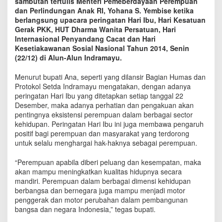
sambutan tertulis Menteri Pemeberdayaan Perempuan
m
dan Perlindungan Anak RI, Yohana S. Yembise ketika
a
berlangsung upacara peringatan Hari Ibu, Hari Kesatuan
y
Gerak PKK, HUT Dharma Wanita Persatuan, Hari
u
Internasional Penyandang Cacat dan Hari
B
Kesetiakawanan Sosial Nasional Tahun 2014, Senin
e
(22/12) di Alun-Alun Indramayu.
r
i
k
Menurut bupati Ana, seperti yang dilansir Bagian Humas dan
a
Protokol Setda Indramayu mengatakan, dengan adanya
n
peringatan Hari Ibu yang ditetapkan setiap tanggal 22
S
Desember, maka adanya perhatian dan pengakuan akan
K
pentingnya eksistensi perempuan dalam berbagai sector
P
kehidupan. Peringatan Hari Ibu ini juga membawa pengaruh
e
positif bagi perempuan dan masyarakat yang terdorong
n
untuk selalu menghargai hak-haknya sebagai perempuan.
s
i
“Perempuan apabila diberi peluang dan kesempatan, maka
u
akan mampu meningkatkan kualitas hidupnya secara
n
mandiri. Perempuan dalam berbagai dimensi kehidupan
1
berbangsa dan bernegara juga mampu menjadi motor
4
penggerak dan motor perubahan dalam pembangunan
P
bangsa dan negara Indonesia,” tegas bupati.
N
S