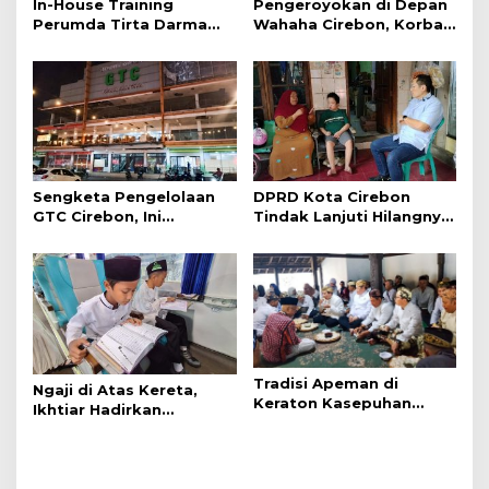
In-House Training
Pengeroyokan di Depan
Perumda Tirta Darma
Wahaha Cirebon, Korban
Ayu Dorong Pelayanan
Tunggu Kejelasan dari
dan Profesionalisme
Polisi
Sengketa Pengelolaan
DPRD Kota Cirebon
GTC Cirebon, Ini
Tindak Lanjuti Hilangnya
Penjelasan Frans
Data Adminduk Warga
Simanjuntak
Disabilitas
Tradisi Apeman di
Ngaji di Atas Kereta,
Keraton Kasepuhan
Ikhtiar Hadirkan
Cirebon Wujud Syukur
Perjalanan Aman dan
dan Doa
Nyaman