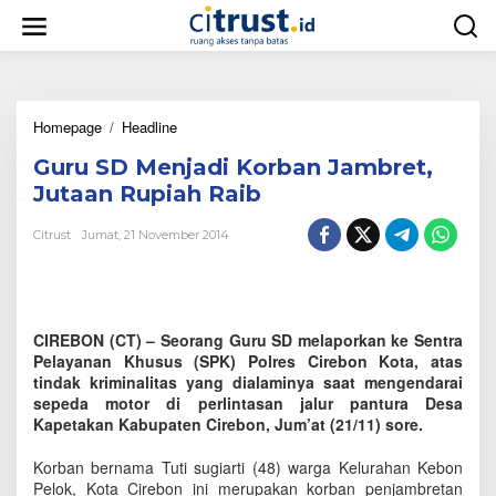
L
e
w
a
t
i
Homepage
/
Headline
G
k
u
e
Guru SD Menjadi Korban Jambret,
r
k
u
o
Jutaan Rupiah Raib
S
n
D
t
Citrust
Jumat, 21 November 2014
M
e
e
n
n
j
a
CIREBON (CT) – Seorang Guru SD melaporkan ke Sentra
d
Pelayanan Khusus (SPK) Polres Cirebon Kota, atas
i
tindak kriminalitas yang dialaminya saat mengendarai
K
sepeda motor di perlintasan jalur pantura Desa
o
Kapetakan Kabupaten Cirebon, Jum’at (21/11) sore.
r
b
a
Korban bernama Tuti sugiarti (48) warga Kelurahan Kebon
n
Pelok, Kota Cirebon ini merupakan korban penjambretan