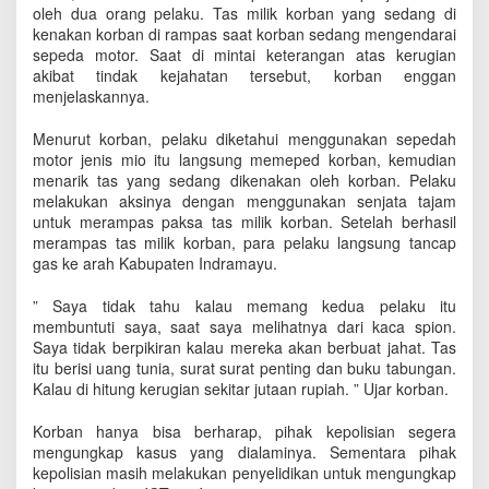
J
oleh dua orang pelaku. Tas milik korban yang sedang di
a
kenakan korban di rampas saat korban sedang mengendarai
m
sepeda motor. Saat di mintai keterangan atas kerugian
b
akibat tindak kejahatan tersebut, korban enggan
r
menjelaskannya.
e
t
Menurut korban, pelaku diketahui menggunakan sepedah
,
motor jenis mio itu langsung memeped korban, kemudian
J
menarik tas yang sedang dikenakan oleh korban. Pelaku
u
melakukan aksinya dengan menggunakan senjata tajam
t
untuk merampas paksa tas milik korban. Setelah berhasil
a
merampas tas milik korban, para pelaku langsung tancap
a
gas ke arah Kabupaten Indramayu.
n
R
u
” Saya tidak tahu kalau memang kedua pelaku itu
p
membuntuti saya, saat saya melihatnya dari kaca spion.
i
Saya tidak berpikiran kalau mereka akan berbuat jahat. Tas
a
itu berisi uang tunia, surat surat penting dan buku tabungan.
h
Kalau di hitung kerugian sekitar jutaan rupiah. ” Ujar korban.
R
a
Korban hanya bisa berharap, pihak kepolisian segera
i
mengungkap kasus yang dialaminya. Sementara pihak
b
kepolisian masih melakukan penyelidikan untuk mengungkap