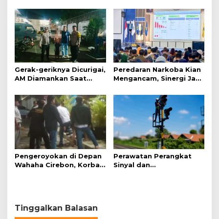
Kamling
Malam
Gerak-geriknya Dicurigai,
Peredaran Narkoba Kian
AM Diamankan Saat
Mengancam, Sinergi Jadi
Mengambil Kunci Motor
Kunci Pencegahan
Pengeroyokan di Depan
Perawatan Perangkat
Wahaha Cirebon, Korban
Sinyal dan
Tunggu Kejelasan dari
Telekomunikasi Dukung
Polisi
Perjalanan Kereta Api
Tinggalkan Balasan