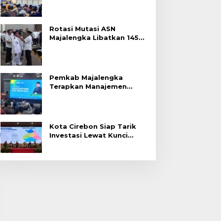
Rotasi Mutasi ASN
Majalengka Libatkan 145
Pejabat, Terapkan Sistem
Merit
Pemkab Majalengka
Terapkan Manajemen
Talenta untuk Promosi
ASN
Kota Cirebon Siap Tarik
Investasi Lewat Kunci
Bersama Summit 2026