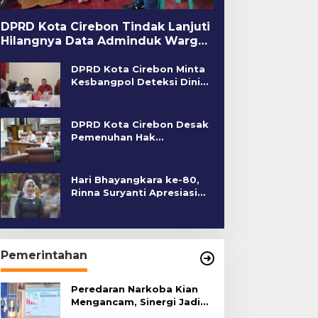
DPRD Kota Cirebon Tindak Lanjuti
Hilangnya Data Adminduk Warga
Disabilitas
DPRD Kota Cirebon Minta
Kesbangpol Deteksi Dini
Kerawanan Sosial
DPRD Kota Cirebon Desak
Pemenuhan Hak
Penyandang Disabilitas
Hari Bhayangkara ke-80,
Rinna Suryanti Apresiasi
Kinerja Polres Cirebon
Kota
Pemerintahan
Peredaran Narkoba Kian
Mengancam, Sinergi Jadi
Kunci Pencegahan