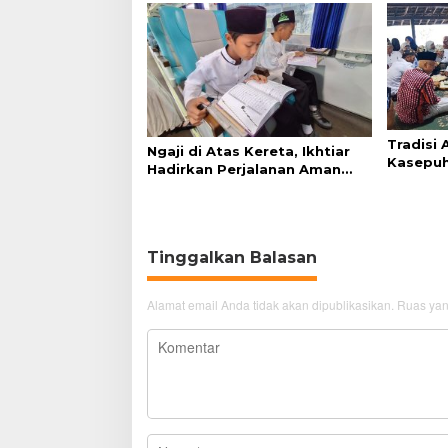
Tradisi
Ngaji di Atas Kereta, Ikhtiar
Kasepuh
Hadirkan Perjalanan Aman
Syukur 
dan Nyaman
Tinggalkan Balasan
Alamat email Anda tidak akan dipublikasikan.
Ruas yan