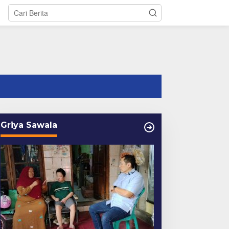
tutup
Griya Sawala