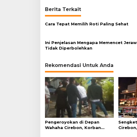
e
Berita Terkait
t
,
B
Cara Tepat Memilih Roti Paling Sehat
e
r
a
Ini Penjelasan Mengapa Memencet Jeraw
n
Tidak Diperbolehkan
i
M
a
Rekomendasi Untuk Anda
k
a
n
?
Pengeroyokan di Depan
Sengket
Wahaha Cirebon, Korban
Cirebon,
Tunggu Kejelasan dari Polisi
Simanju