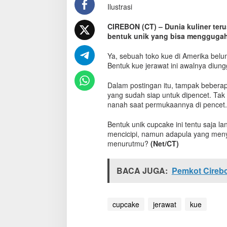
Ilustrasi
n
t
u
CIREBON (CT) – Dunia kuliner teru
k
bentuk unik yang bisa menggugah
J
e
Ya, sebuah toko kue di Amerika belu
r
Bentuk kue jerawat ini awalnya diun
a
w
Dalam postingan itu, tampak beberap
a
yang sudah siap untuk dipencet. Tak 
t
nanah saat permukaannya di pencet.
M
a
Bentuk unik cupcake ini tentu saja 
t
mencicipi, namun adapula yang meny
a
menurutmu?
(Net/CT)
n
g
S
BACA JUGA:
Pemkot Cireb
i
a
p
P
cupcake
jerawat
kue
e
n
c