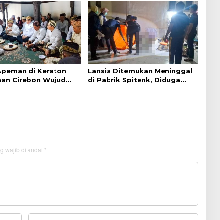
 Apeman di Keraton
Lansia Ditemukan Meninggal
an Cirebon Wujud
di Pabrik Spitenk, Diduga
dan Doa
Akibat Sakit
g wajib ditandai
*