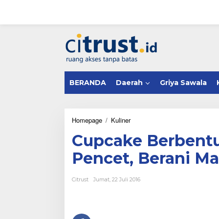
L
e
w
a
tutup
t
i
k
e
k
BERANDA
Daerah
Griya Sawala
o
n
t
e
n
Homepage
/
Kuliner
C
u
Cupcake Berbentu
p
c
Pencet, Berani M
a
k
e
Citrust
Jumat, 22 Juli 2016
B
e
r
b
e