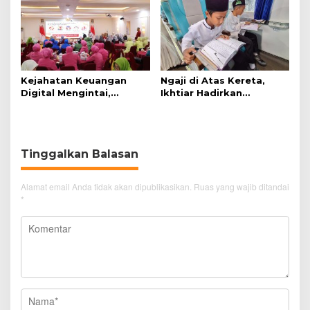
Kejahatan Keuangan
Ngaji di Atas Kereta,
Digital Mengintai,
Ikhtiar Hadirkan
Perempuan Diminta
Perjalanan Aman dan
Lebih Waspada
Nyaman
Tinggalkan Balasan
Alamat email Anda tidak akan dipublikasikan.
Ruas yang wajib ditandai
*