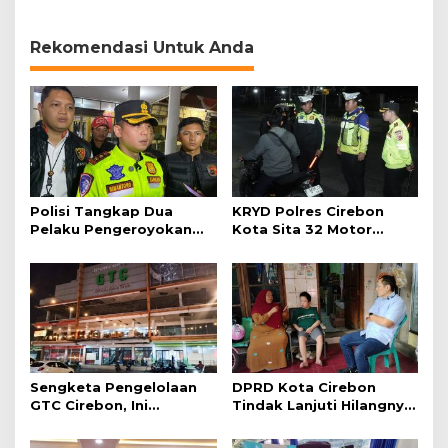
Pentingnya Empati dan
Daging Kurban
Gotong Royong
Rekomendasi Untuk Anda
Polisi Tangkap Dua
KRYD Polres Cirebon
Pelaku Pengeroyokan
Kota Sita 32 Motor
Pengunjung GTC Cirebon
Knalpot Brong
Sengketa Pengelolaan
DPRD Kota Cirebon
GTC Cirebon, Ini
Tindak Lanjuti Hilangnya
Penjelasan Frans
Data Adminduk Warga
Simanjuntak
Disabilitas