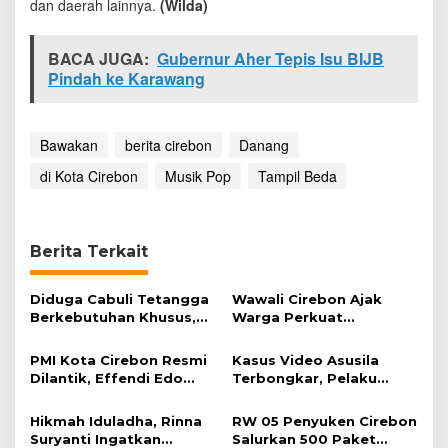
dan daerah lainnya.
(Wilda)
n
BACA JUGA:
Gubernur Aher Tepis Isu BIJB
Pindah ke Karawang
Bawakan
berita cirebon
Danang
di Kota Cirebon
Musik Pop
Tampil Beda
Berita Terkait
Diduga Cabuli Tetangga
Wawali Cirebon Ajak
Berkebutuhan Khusus,
Warga Perkuat
HDA Diamankan Polisi
Keimanan pada
Momentum Harjad ke-
PMI Kota Cirebon Resmi
Kasus Video Asusila
599
Dilantik, Effendi Edo
Terbongkar, Pelaku
Soroti Kesiapsiagaan
Ditangkap Usai Cari
Bencana
Korban Baru
Hikmah Iduladha, Rinna
RW 05 Penyuken Cirebon
Suryanti Ingatkan
Salurkan 500 Paket