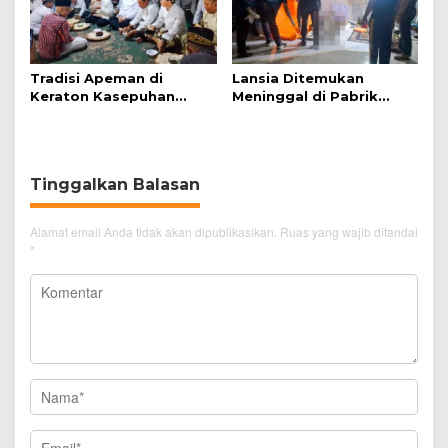
Tradisi Apeman di
Lansia Ditemukan
Keraton Kasepuhan
Meninggal di Pabrik
Cirebon Wujud Syukur
Spitenk, Diduga Akibat
dan Doa
Sakit
Tinggalkan Balasan
Alamat email Anda tidak akan dipublikasikan.
Ruas yang wajib ditandai
*