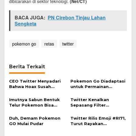
dibicarakan di sektor teknologi.
(Net/CT)
BACA JUGA:
PN Cirebon Tinjau Lahan
Sengketa
pokemon go
retas
twitter
Berita Terkait
CEO Twitter Menyadari
Pokemon Go Diadaptasi
Bahwa Hoax Susah
untuk Permainan
Diselesaikan dalam
Berburu Buku
Medsos
Imutnya Sabun Bentuk
Twitter Kenalkan
Telur Pokemon Bisa
Sepasang Filter
Tetaskan Monster
Notifikasi
Duh, Demam Pokemon
Twitter Rilis Emoji #RI71,
GO Mulai Pudar
Turut Rayakan
Kemerdekaan Indonesia