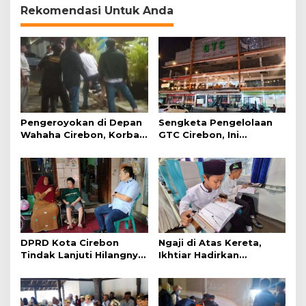
Rekomendasi Untuk Anda
Pengeroyokan di Depan
Sengketa Pengelolaan
Wahaha Cirebon, Korban
GTC Cirebon, Ini
Tunggu Kejelasan dari
Penjelasan Frans
Polisi
Simanjuntak
DPRD Kota Cirebon
Ngaji di Atas Kereta,
Tindak Lanjuti Hilangnya
Ikhtiar Hadirkan
Data Adminduk Warga
Perjalanan Aman dan
Disabilitas
Nyaman