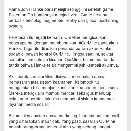
P
o
Nama John Hanke baru melejit setinggi ini setelah game
k
Pokemon Go buatannya menjadi viral. Game tersebut
e
berbasis teknologi augmented reality dan global positioning
m
system.
o
n
Peretasan itu terjadi kemarin. OurMine mengicaukan
G
beberapa hal dengan membubuhkan #OurMine pada akun
o
Hanke. Tagar itu dijadikan penanda bahwa akun Hanke
"
sudah di bawah kontrol OurMine. Hingga saat ini, sekitar
D
sembilan jam setelah kicauan OurMine, belum ada tanda-
i
tanda bahwa Hanke telah mengambil alih kembali akunnya.
r
e
Aksi peretasan OurMine disinyalir merupakan upaya
t
a
pemasaran jasa sistem keamanan. Kelompok itu
s
mengatakan bisa menjadi konsultan keamanan media sosial.
O
Mereka mengklaim mampu mencari sekaligus menutupi
u
celah agar peretas tak bisa membobol sistem keamanan
r
layanan media sosial.
M
i
Belum jelas apakah upaya marketing itu membuahkan hasil
n
yang diharapkan atau tidak. Yang pasti, sasaran OurMine
e
adalah orang-orang terkenal atau yang sedang hangat