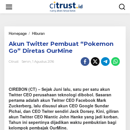
L
e
w
a
t
i
Homepage
/
Hiburan
A
k
k
e
Akun Twitter Pembuat “Pokemon
u
k
n
o
Go” Diretas OurMine
T
n
w
t
Citrust
Senin, 1 Agustus 2016
i
e
t
n
t
e
r
CIREBON (CT) – Sejak Juni lalu, satu per satu akun
P
Twitter CEO perusahaan teknologi dibobol. Sasaran
e
pertama adalah akun Twitter CEO Facebook Mark
m
Zuckerberg, lalu disusul akun CEO Google Sundar
b
Pichai, dan CEO Twiter sendiri Jack Dorsey. Kini, giliran
u
akun Twitter CEO Niantic John Hanke yang jadi korban.
a
Tahun ini sepertinya dijadikan waktu pembuktian bagi
t
"
kelompok pembajak OurMine.