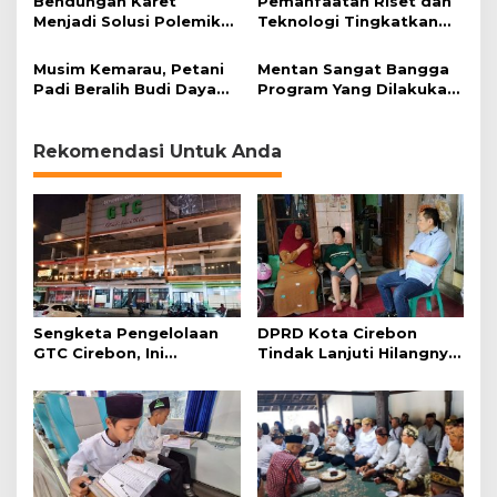
Bendungan Karet
Pemanfaatan Riset dan
e
Menjadi Solusi Polemik
Teknologi Tingkatkan
Petani dan Banjir di Desa
Produksivitas Pertanian
Japura Lor
Musim Kemarau, Petani
Mentan Sangat Bangga
Padi Beralih Budi Daya
Program Yang Dilakukan
Mentimun
ACT Untuk Suriah
Rekomendasi Untuk Anda
Sengketa Pengelolaan
DPRD Kota Cirebon
GTC Cirebon, Ini
Tindak Lanjuti Hilangnya
Penjelasan Frans
Data Adminduk Warga
Simanjuntak
Disabilitas