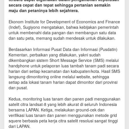
n
secara cepat dan tepat sehingga pertanian semakin
M
maju dan petaninya lebih sejahtera.
a
j
Ekonom Institute for Development of Economics and Finance
u
(Indef), Sugiyono mengatakan, bahwa kebijakan pemerintah
,
untuk membenahi data pangan dan membangun satu data
K
dan satu peta, memang sudah mendesak untuk dilakukan.
e
m
Berdasarkan Informasi Pusat Data dan Informasi (Pusdatin)
e
n
Kementan, perbaikan yang dilakukan, yakni sudah
t
dikembangkan sistem Short Message Service (SMS) melalui
a
handphone untuk pelaporan luas tambah tanam padi secara
n
harian dari setiap kecamatan dan kabupaten/kota. Hasil SMS
d
langsung dimonitoring online melalui website, sehingga
a
setiap ada lokasi tanam harian dapat dimonitor dari provinsi
n
dan pusat.
B
P
Kedua, monitoring luas tanam dan panen padi menggunakan
S
satelit citra landsat-8 yang lebih akurat di seluruh Indonesia
B
bersama LAPAN. Ketiga, melakukan ground-cek dan
u
verifikasi luas tanam dan panen menggunakan metode grid
a
squere berbasis peta kerja citra satelit resolusi sangat tinggi
t
dari LAPAN.
S