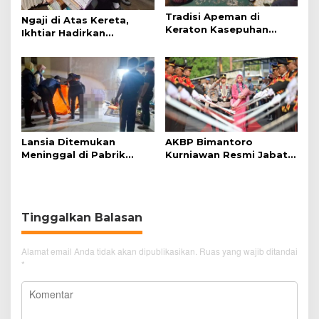
Tradisi Apeman di
Ngaji di Atas Kereta,
Keraton Kasepuhan
Ikhtiar Hadirkan
Cirebon Wujud Syukur
Perjalanan Aman dan
dan Doa
Nyaman
Lansia Ditemukan
AKBP Bimantoro
Meninggal di Pabrik
Kurniawan Resmi Jabat
Spitenk, Diduga Akibat
Kapolres Cirebon Kota
Sakit
Tinggalkan Balasan
Alamat email Anda tidak akan dipublikasikan.
Ruas yang wajib ditandai
*