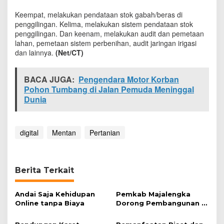
i
Keempat, melakukan pendataan stok gabah/beras di
s
t
penggilingan. Kelima, melakukan sistem pendataan stok
e
penggilingan. Dan keenam, melakukan audit dan pemetaan
m
lahan, pemetaan sistem perbenihan, audit jaringan irigasi
P
dan lainnya.
(Net/CT)
e
n
d
BACA JUGA:
Pengendara Motor Korban
a
Pohon Tumbang di Jalan Pemuda Meninggal
t
Dunia
a
a
n
P
digital
Mentan
Pertanian
a
n
g
a
Berita Terkait
n
O
n
Andai Saja Kehidupan
Pemkab Majalengka
l
Online tanpa Biaya
Dorong Pembangunan di
i
Sektor Pertanian
n