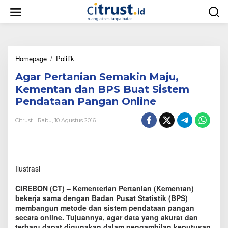
L
e
w
a
t
i
Homepage
/
Politik
A
k
g
e
Agar Pertanian Semakin Maju,
a
k
r
o
Kementan dan BPS Buat Sistem
P
n
Pendataan Pangan Online
e
t
r
e
Citrust
Rabu, 10 Agustus 2016
t
n
a
n
i
a
Ilustrasi
n
S
e
CIREBON (CT) – Kementerian Pertanian (Kementan)
m
bekerja sama dengan Badan Pusat Statistik (BPS)
a
membangun metode dan sistem pendataan pangan
k
secara online. Tujuannya, agar data yang akurat dan
i
terbaru dapat digunakan dalam pengambilan keputusan