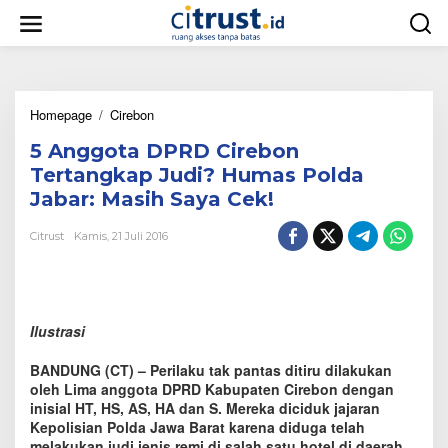
L
e
w
a
t
i
Homepage
/
Cirebon
5
k
A
e
5 Anggota DPRD Cirebon
n
k
g
o
Tertangkap Judi? Humas Polda
g
n
Jabar: Masih Saya Cek!
o
t
t
e
Citrust
Kamis, 21 Juli 2016
a
n
D
P
R
D
Ilustrasi
C
i
r
BANDUNG (CT) – Perilaku tak pantas ditiru dilakukan
e
oleh Lima anggota DPRD Kabupaten Cirebon dengan
b
inisial HT, HS, AS, HA dan S. Mereka diciduk jajaran
o
Kepolisian Polda Jawa Barat karena diduga telah
n
melakukan judi jenis remi di salah satu hotel di daerah