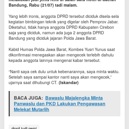
T
Bandung, Rabu (21/07) tadi malam.
e
r
Yang lebih ironis, anggota DPRD tersebut diciduk disela-sela
t
kegiatan bimbingan teknik yang digelar oleh Pemprov Jabar.
a
Diketahui, tidak hanya anggota DPRD Kabupaten Cirebon
n
saja yang diciduk, namun ada juga 2 anggota DPRD
g
Bandung yang diciduk jajaran Polda Jawa Barat.
k
a
Kabid Humas Polda Jawa Barat, Kombes Yusri Yunus saat
p
J
dikonfirmasi menegaskan akan mengecek terlebih dahulu
u
kepada anggota lainnya mengenai kabar tersebut.
d
i
“Nanti saya cek dulu untuk kebenarannya, saya minta waktu.
?
Setelah saya sampai kantor nanti saya akan mengecek,”
H
ujarnya saat dihubungi CT.
(Iskandar)
u
m
a
BACA JUGA:
Bawaslu Majalengka Minta
s
Panwaslu dan PKD Lakukan Pengawasan
P
Melekat Mutarlih
o
l
d
a
dprd judi remi