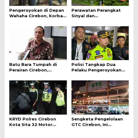
Pengeroyokan di Depan
Perawatan Perangkat
Wahaha Cirebon, Korban
Sinyal dan
Tunggu Kejelasan dari
Telekomunikasi Dukung
Polisi
Perjalanan Kereta Api
Batu Bara Tumpah di
Polisi Tangkap Dua
Perairan Cirebon,
Pelaku Pengeroyokan
Ancaman bagi Kerang
Pengunjung GTC Cirebon
Hijau
KRYD Polres Cirebon
Sengketa Pengelolaan
Kota Sita 32 Motor
GTC Cirebon, Ini
Knalpot Brong
Penjelasan Frans
Simanjuntak