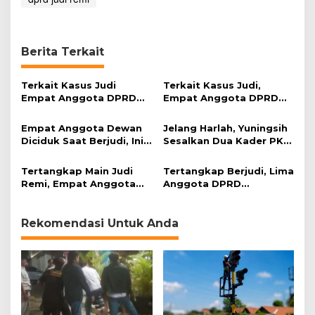
J
a
b
a
Berita Terkait
r
:
M
Terkait Kasus Judi
Terkait Kasus Judi,
a
Empat Anggota DPRD
Empat Anggota DPRD
s
Kab. Cirebon , BK
Kabupaten Cirebon Jadi
i
Enggan Berikan Sanksi
Tahanan Kota
Empat Anggota Dewan
Jelang Harlah, Yuningsih
h
Diciduk Saat Berjudi, Ini
Sesalkan Dua Kader PKB
S
Respons Warga Kab.
Kab. Cirebon Terlibat
a
Cirebon
Kasus Judi
Tertangkap Main Judi
y
Tertangkap Berjudi, Lima
Remi, Empat Anggota
a
Anggota DPRD
DPRD Kab. Cirebon
C
Kabupaten Cirebon
Ditetapkan Jadi
e
Diciduk Polisi
Tersangka
k
Rekomendasi Untuk Anda
!