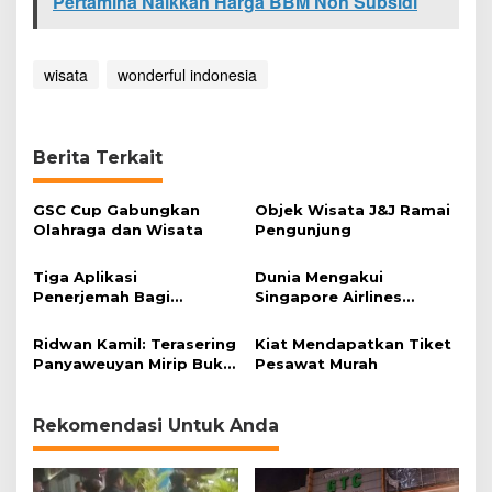
Pertamina Naikkan Harga BBM Non Subsidi
wisata
wonderful indonesia
Berita Terkait
GSC Cup Gabungkan
Objek Wisata J&J Ramai
Olahraga dan Wisata
Pengunjung
Tiga Aplikasi
Dunia Mengakui
Penerjemah Bagi
Singapore Airlines
Pelancong yang
Duduki Maskapai Terbaik
Berwisata Keluar Negeri
Ridwan Kamil: Terasering
Kiat Mendapatkan Tiket
Panyaweuyan Mirip Bukit
Pesawat Murah
Teletubbies!
Rekomendasi Untuk Anda