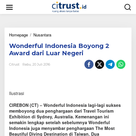
L
e
w
a
t
i
Homepage
/
Nusantara
W
k
o
e
Wonderful Indonesia Boyong 2
n
k
d
o
Award dari Luar Negeri
e
n
r
t
Citrust
Rabu, 20 Juli 2016
f
e
u
n
l
I
n
Ilustrasi
d
o
CIREBON (CT) – Wonderful Indonesia lagi-lagi sukses
n
memboyong dua penghargaan dari Travel Tourism
e
Exhibition di Sydney, Australia. Kemenangan ini
s
semakin lengkap setelah sebelumnya Wonderful
i
a
Indonesia juga menyambar penghargaan The Most
B
Beautiful Diving Destination di Taiwan. Dua