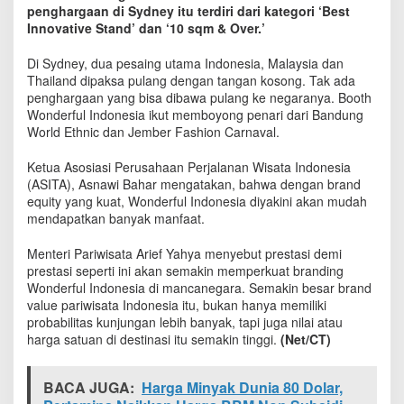
o
penghargaan di Sydney itu terdiri dari kategori ‘Best
y
Innovative Stand’ dan ‘10 sqm & Over.’
o
n
Di Sydney, dua pesaing utama Indonesia, Malaysia dan
g
Thailand dipaksa pulang dengan tangan kosong. Tak ada
2
penghargaan yang bisa dibawa pulang ke negaranya. Booth
A
Wonderful Indonesia ikut memboyong penari dari Bandung
w
World Ethnic dan Jember Fashion Carnaval.
a
r
Ketua Asosiasi Perusahaan Perjalanan Wisata Indonesia
d
(ASITA), Asnawi Bahar mengatakan, bahwa dengan brand
d
equity yang kuat, Wonderful Indonesia diyakini akan mudah
a
mendapatkan banyak manfaat.
r
i
L
Menteri Pariwisata Arief Yahya menyebut prestasi demi
u
prestasi seperti ini akan semakin memperkuat branding
a
Wonderful Indonesia di mancanegara. Semakin besar brand
r
value pariwisata Indonesia itu, bukan hanya memiliki
N
probabilitas kunjungan lebih banyak, tapi juga nilai atau
e
harga satuan di destinasi itu semakin tinggi.
(Net/CT)
g
e
r
BACA JUGA:
Harga Minyak Dunia 80 Dolar,
i