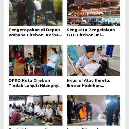
Pengeroyokan di Depan
Sengketa Pengelolaan
Wahaha Cirebon, Korban
GTC Cirebon, Ini
Tunggu Kejelasan dari
Penjelasan Frans
Polisi
Simanjuntak
DPRD Kota Cirebon
Ngaji di Atas Kereta,
Tindak Lanjuti Hilangnya
Ikhtiar Hadirkan
Data Adminduk Warga
Perjalanan Aman dan
Disabilitas
Nyaman