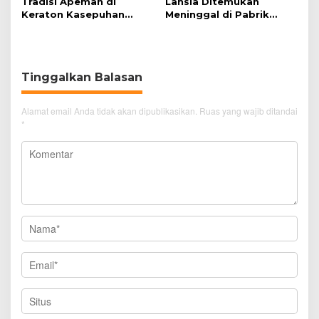
Tradisi Apeman di
Lansia Ditemukan
Keraton Kasepuhan
Meninggal di Pabrik
Cirebon Wujud Syukur
Spitenk, Diduga Akibat
dan Doa
Sakit
Tinggalkan Balasan
Alamat email Anda tidak akan dipublikasikan.
Ruas yang wajib ditandai
*