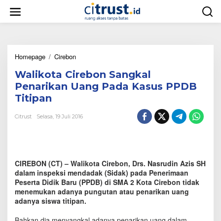
L
e
w
a
t
i
Homepage
/
Cirebon
W
k
a
e
Walikota Cirebon Sangkal
l
k
i
o
Penarikan Uang Pada Kasus PPDB
k
n
Titipan
o
t
t
e
Citrust
Selasa, 19 Juli 2016
a
n
C
i
r
e
CIREBON (CT) – Walikota Cirebon, Drs. Nasrudin Azis SH
b
o
dalam inspeksi mendadak (Sidak) pada Penerimaan
n
Peserta Didik Baru (PPDB) di SMA 2 Kota Cirebon tidak
S
menemukan adanya pungutan atau penarikan uang
a
adanya siswa titipan.
n
g
Bahkan dia menyangkal adanya penarikan uang dalam