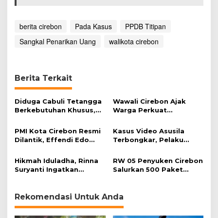
P
P
D
berita cirebon
Pada Kasus
PPDB Titipan
B
T
Sangkal Penarikan Uang
walikota cirebon
i
t
i
p
Berita Terkait
a
n
Diduga Cabuli Tetangga
Wawali Cirebon Ajak
Berkebutuhan Khusus,
Warga Perkuat
HDA Diamankan Polisi
Keimanan pada
Momentum Harjad ke-
PMI Kota Cirebon Resmi
Kasus Video Asusila
599
Dilantik, Effendi Edo
Terbongkar, Pelaku
Soroti Kesiapsiagaan
Ditangkap Usai Cari
Bencana
Korban Baru
Hikmah Iduladha, Rinna
RW 05 Penyuken Cirebon
Suryanti Ingatkan
Salurkan 500 Paket
Pentingnya Empati dan
Daging Kurban
Gotong Royong
Rekomendasi Untuk Anda