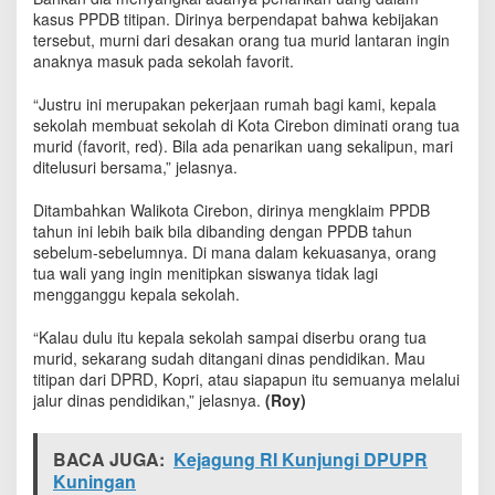
k
kasus PPDB titipan. Dirinya berpendapat bahwa kebijakan
a
tersebut, murni dari desakan orang tua murid lantaran ingin
l
anaknya masuk pada sekolah favorit.
P
e
“Justru ini merupakan pekerjaan rumah bagi kami, kepala
n
sekolah membuat sekolah di Kota Cirebon diminati orang tua
a
murid (favorit, red). Bila ada penarikan uang sekalipun, mari
r
ditelusuri bersama,” jelasnya.
i
k
a
Ditambahkan Walikota Cirebon, dirinya mengklaim PPDB
n
tahun ini lebih baik bila dibanding dengan PPDB tahun
U
sebelum-sebelumnya. Di mana dalam kekuasanya, orang
a
tua wali yang ingin menitipkan siswanya tidak lagi
n
mengganggu kepala sekolah.
g
P
“Kalau dulu itu kepala sekolah sampai diserbu orang tua
a
murid, sekarang sudah ditangani dinas pendidikan. Mau
d
titipan dari DPRD, Kopri, atau siapapun itu semuanya melalui
a
jalur dinas pendidikan,” jelasnya.
(Roy)
K
a
s
BACA JUGA:
Kejagung RI Kunjungi DPUPR
u
Kuningan
s