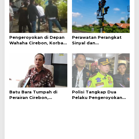
Pengeroyokan di Depan
Perawatan Perangkat
Wahaha Cirebon, Korban
Sinyal dan
Tunggu Kejelasan dari
Telekomunikasi Dukung
Polisi
Perjalanan Kereta Api
Batu Bara Tumpah di
Polisi Tangkap Dua
Perairan Cirebon,
Pelaku Pengeroyokan
Ancaman bagi Kerang
Pengunjung GTC Cirebon
Hijau