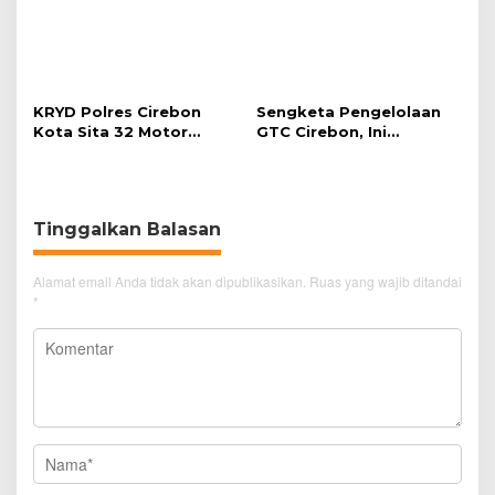
KRYD Polres Cirebon
Kota Sita 32 Motor
Knalpot Brong
Sengketa Pengelolaan
GTC Cirebon, Ini
Penjelasan Frans
Simanjuntak
Tinggalkan Balasan
Alamat email Anda tidak akan dipublikasikan.
Ruas yang wajib ditandai
*