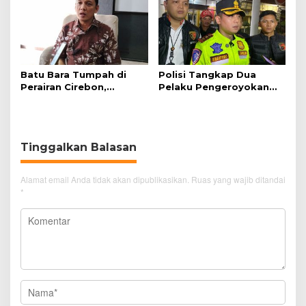
Batu Bara Tumpah di
Polisi Tangkap Dua
Perairan Cirebon,
Pelaku Pengeroyokan
Ancaman bagi Kerang
Pengunjung GTC Cirebon
Hijau
Tinggalkan Balasan
Alamat email Anda tidak akan dipublikasikan.
Ruas yang wajib ditandai
*