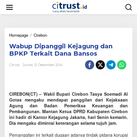
L
e
w
a
t
i
Homepage
/
Cirebon
W
k
a
e
Wabup Dipanggil Kejagung dan
b
k
u
o
BPKP Terkait Dana Bansos
p
n
D
t
Citrust
Jumat, 12 Desember 2014
i
e
p
n
a
n
g
CIREBON(CT) – Wakil Bupati Cirebon Tasya Soemadi Al
g
Gotas mengaku mendapat panggilan dari Kejaksaan
i
Agung dan Badan Pemeriksa Keuangan dan
l
Pembangunan. Mantan Ketua DPRD Kabupaten Cirebon
K
ini hadir di Kantor Kejagung Jakarta, hari Senin kemarin.
e
Dia mengaku dimintai keterangan selama tujuh jam.
j
a
g
Pemanggilan ini terkait dugaan adanya tindak pidana korupsi