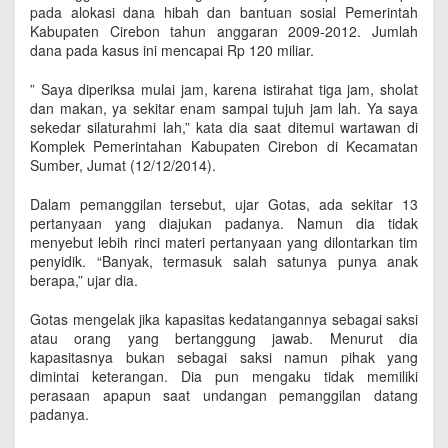
u
pada alokasi dana hibah dan bantuan sosial Pemerintah
n
Kabupaten Cirebon tahun anggaran 2009-2012. Jumlah
g
dana pada kasus ini mencapai Rp 120 miliar.
d
a
” Saya diperiksa mulai jam, karena istirahat tiga jam, sholat
n
dan makan, ya sekitar enam sampai tujuh jam lah. Ya saya
B
sekedar silaturahmi lah,” kata dia saat ditemui wartawan di
P
Komplek Pemerintahan Kabupaten Cirebon di Kecamatan
K
Sumber, Jumat (12/12/2014).
P
T
Dalam pemanggilan tersebut, ujar Gotas, ada sekitar 13
e
pertanyaan yang diajukan padanya. Namun dia tidak
r
menyebut lebih rinci materi pertanyaan yang dilontarkan tim
k
penyidik. “Banyak, termasuk salah satunya punya anak
a
i
berapa,” ujar dia.
t
D
Gotas mengelak jika kapasitas kedatangannya sebagai saksi
a
atau orang yang bertanggung jawab. Menurut dia
n
kapasitasnya bukan sebagai saksi namun pihak yang
a
dimintai keterangan. Dia pun mengaku tidak memiliki
B
perasaan apapun saat undangan pemanggilan datang
a
padanya.
n
s