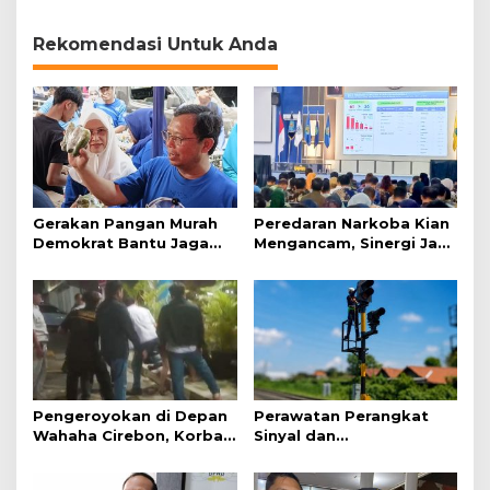
Rekomendasi Untuk Anda
Gerakan Pangan Murah
Peredaran Narkoba Kian
Demokrat Bantu Jaga
Mengancam, Sinergi Jadi
Daya Beli Masyarakat
Kunci Pencegahan
Pengeroyokan di Depan
Perawatan Perangkat
Wahaha Cirebon, Korban
Sinyal dan
Tunggu Kejelasan dari
Telekomunikasi Dukung
Polisi
Perjalanan Kereta Api