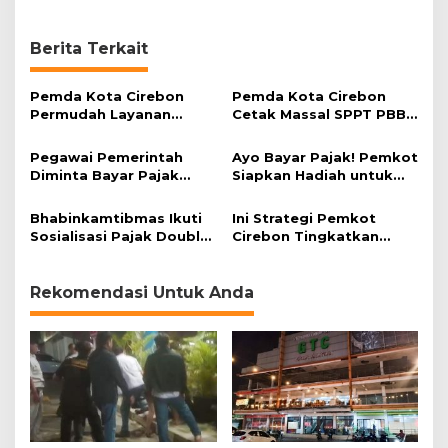
,
7
M
Berita Terkait
i
l
Pemda Kota Cirebon
Pemda Kota Cirebon
i
Permudah Layanan
Cetak Massal SPPT PBB-
a
BPHTB dan PBB-P2
P2
r
Pegawai Pemerintah
Ayo Bayar Pajak! Pemkot
Diminta Bayar Pajak
Siapkan Hadiah untuk
Tepat Waktu
WP yang Tertib Bayar
Pajak
Bhabinkamtibmas Ikuti
Ini Strategi Pemkot
Sosialisasi Pajak Double
Cirebon Tingkatkan
Untung 10-10
Pendapatan Daerah
Rekomendasi Untuk Anda