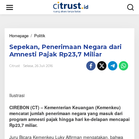
L
e
w
a
t
i
Homepage
/
Politik
S
k
e
e
Sepekan, Penerimaan Negara dari
p
k
e
o
Amnesti Pajak Rp23,7 Miliar
k
n
a
t
Citrust
Selasa, 26 Juli 2016
n
e
,
n
P
e
n
Ilustrasi
e
r
CIREBON (CT) – Kementerian Keuangan (Kemenkeu)
i
mencatat jumlah penerimaan negara yang masuk dari
m
program amnesti pajak hingga hari ke-delapan mencapai
a
Rp23,7 miliar.
a
n
N
Juru Bicara Kemenkeu Luky Alfirman mengatakan, bahwa