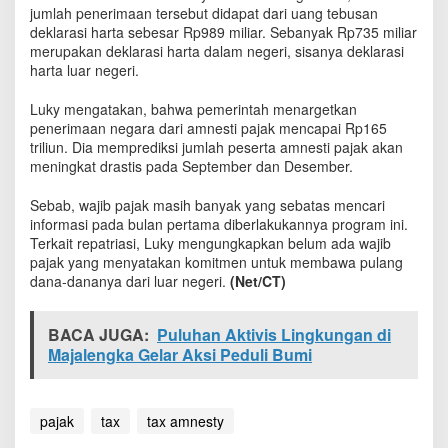
e
jumlah penerimaan tersebut didapat dari uang tebusan
g
deklarasi harta sebesar Rp989 miliar. Sebanyak Rp735 miliar
a
merupakan deklarasi harta dalam negeri, sisanya deklarasi
r
harta luar negeri.
a
d
Luky mengatakan, bahwa pemerintah menargetkan
a
penerimaan negara dari amnesti pajak mencapai Rp165
r
triliun. Dia memprediksi jumlah peserta amnesti pajak akan
i
meningkat drastis pada September dan Desember.
A
m
Sebab, wajib pajak masih banyak yang sebatas mencari
n
informasi pada bulan pertama diberlakukannya program ini.
e
Terkait repatriasi, Luky mengungkapkan belum ada wajib
s
t
pajak yang menyatakan komitmen untuk membawa pulang
i
dana-dananya dari luar negeri.
(Net/CT)
P
a
BACA JUGA:
j
Puluhan Aktivis Lingkungan di
a
Majalengka Gelar Aksi Peduli Bumi
k
R
p
pajak
tax
tax amnesty
2
3