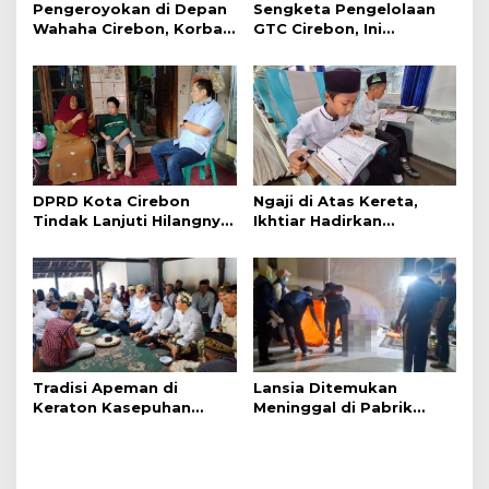
Pengeroyokan di Depan
Sengketa Pengelolaan
Wahaha Cirebon, Korban
GTC Cirebon, Ini
Tunggu Kejelasan dari
Penjelasan Frans
Polisi
Simanjuntak
DPRD Kota Cirebon
Ngaji di Atas Kereta,
Tindak Lanjuti Hilangnya
Ikhtiar Hadirkan
Data Adminduk Warga
Perjalanan Aman dan
Disabilitas
Nyaman
Tradisi Apeman di
Lansia Ditemukan
Keraton Kasepuhan
Meninggal di Pabrik
Cirebon Wujud Syukur
Spitenk, Diduga Akibat
dan Doa
Sakit