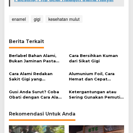
enamel
gigi
kesehatan mulut
Berita Terkait
Berlabel Bahan Alami,
Cara Bersihkan Kuman
Bukan Jaminan Pasta
dari Sikat Gigi
Gigi Lebih Sehat
Cara Alami Redakan
Alumunium Foil, Cara
Sakit Gigi yang
Hemat dan Cepat
Mengganggu
Memutihkan Gigi Kuning
Gusi Anda Surut? Coba
Ketergantungan atau
Obati dengan Cara Alami
Sering Gunakan Pemutih
Ini
Gigi? Ini Akibatnya
Rekomendasi Untuk Anda