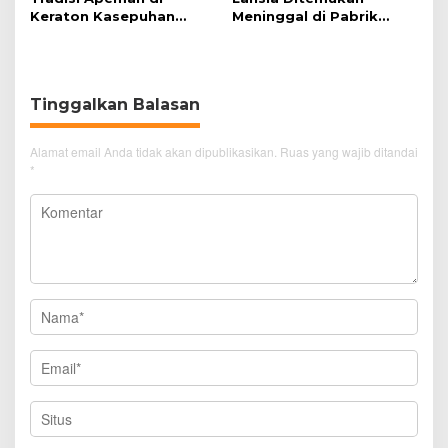
Keraton Kasepuhan
Meninggal di Pabrik
Cirebon Wujud Syukur
Spitenk, Diduga Akibat
dan Doa
Sakit
Tinggalkan Balasan
Alamat email Anda tidak akan dipublikasikan.
Ruas yang wajib ditandai
*