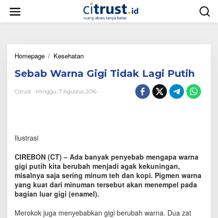
L
e
w
a
t
i
Homepage
/
Kesehatan
S
k
e
e
Sebab Warna Gigi Tidak Lagi Putih
b
k
a
o
b
n
Citrust
Minggu, 7 Agustus 2016
W
t
a
e
r
n
n
a
Ilustrasi
G
i
CIREBON (CT) – Ada banyak penyebab mengapa warna
g
gigi putih kita berubah menjadi agak kekuningan,
i
misalnya saja sering minum teh dan kopi. Pigmen warna
T
yang kuat dari minuman tersebut akan menempel pada
i
bagian luar gigi (enamel).
d
a
Merokok juga menyebabkan gigi berubah warna. Dua zat
k