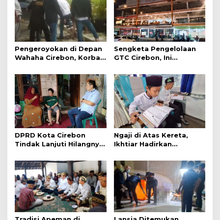
Pengeroyokan di Depan
Sengketa Pengelolaan
Wahaha Cirebon, Korban
GTC Cirebon, Ini
Tunggu Kejelasan dari
Penjelasan Frans
Polisi
Simanjuntak
DPRD Kota Cirebon
Ngaji di Atas Kereta,
Tindak Lanjuti Hilangnya
Ikhtiar Hadirkan
Data Adminduk Warga
Perjalanan Aman dan
Disabilitas
Nyaman
Tradisi Apeman di
Lansia Ditemukan