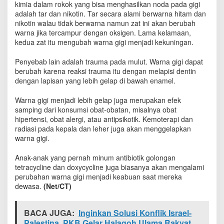
kimia dalam rokok yang bisa menghasilkan noda pada gigi
L
adalah tar dan nikotin. Tar secara alami berwarna hitam dan
a
g
nikotin walau tidak berwarna namun zat ini akan berubah
i
warna jika tercampur dengan oksigen. Lama kelamaan,
P
kedua zat itu mengubah warna gigi menjadi kekuningan.
u
t
Penyebab lain adalah trauma pada mulut. Warna gigi dapat
i
berubah karena reaksi trauma itu dengan melapisi dentin
h
dengan lapisan yang lebih gelap di bawah enamel.
Warna gigi menjadi lebih gelap juga merupakan efek
samping dari konsumsi obat-obatan, misalnya obat
hipertensi, obat alergi, atau antipsikotik. Kemoterapi dan
radiasi pada kepala dan leher juga akan menggelapkan
warna gigi.
Anak-anak yang pernah minum antibiotik golongan
tetracycline dan doxycycline juga biasanya akan mengalami
perubahan warna gigi menjadi keabuan saat mereka
dewasa.
(Net/CT)
BACA JUGA:
Inginkan Solusi Konflik Israel-
Palestina, PKB Gelar Halaqoh Ulama Rakyat