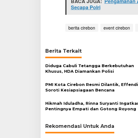
BACA JUGA:
Pengamanan A
e
Secapa Polri
r
t
a
j
berita cirebon
event cirebon
u
k
S
o
Berita Terkait
u
n
d
Diduga Cabuli Tetangga Berkebutuhan
o
Khusus, HDA Diamankan Polisi
f
H
PMI Kota Cirebon Resmi Dilantik, Effend
o
Soroti Kesiapsiagaan Bencana
p
e
Hikmah Iduladha, Rinna Suryanti Ingatka
Pentingnya Empati dan Gotong Royong
Rekomendasi Untuk Anda