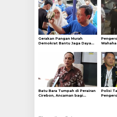
Gerakan Pangan Murah
Pengero
Demokrat Bantu Jaga Daya
Wahaha 
Beli Masyarakat
Tunggu K
Batu Bara Tumpah di Perairan
Polisi 
Cirebon, Ancaman bagi
Pengero
Kerang Hijau
GTC Cir