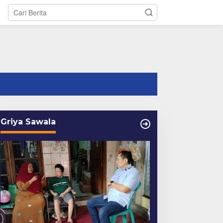
tutup
Griya Sawala