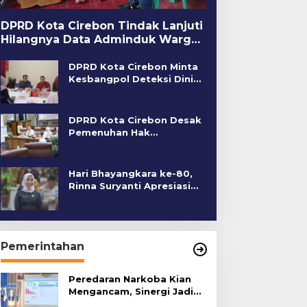
DPRD Kota Cirebon Tindak Lanjuti
Hilangnya Data Adminduk Warga
Disabilitas
DPRD Kota Cirebon Minta
Kesbangpol Deteksi Dini
Kerawanan Sosial
DPRD Kota Cirebon Desak
Pemenuhan Hak
Penyandang Disabilitas
Hari Bhayangkara ke-80,
Rinna Suryanti Apresiasi
Kinerja Polres Cirebon
Kota
Pemerintahan
Peredaran Narkoba Kian
Mengancam, Sinergi Jadi
Kunci Pencegahan