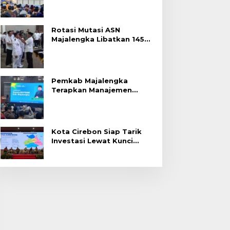
Rotasi Mutasi ASN
Majalengka Libatkan 145
Pejabat, Terapkan Sistem
Merit
Pemkab Majalengka
Terapkan Manajemen
Talenta untuk Promosi
ASN
Kota Cirebon Siap Tarik
Investasi Lewat Kunci
Bersama Summit 2026