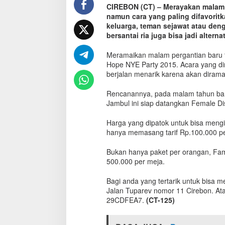
CIREBON (CT) – Merayakan malam 
a
namun cara yang paling difavori
r
u
keluarga, teman sejawat atau den
,
bersantai ria juga bisa jadi alterna
F
a
Meramaikan malam pergantian baru t
m
Hope NYE Party 2015. Acara yang dim
o
berjalan menarik karena akan dirama
u
z
Rencanannya, pada malam tahun baru
C
Jambul ini siap datangkan Female Di
a
f
Harga yang dipatok untuk bisa mengik
e
hanya memasang tarif Rp.100.000 per 
G
e
Bukan hanya paket per orangan, Fam
l
a
500.000 per meja.
r
E
Bagi anda yang tertarik untuk bisa m
v
Jalan Tuparev nomor 11 Cirebon. At
e
29CDFEA7.
(CT-125)
n
t
B