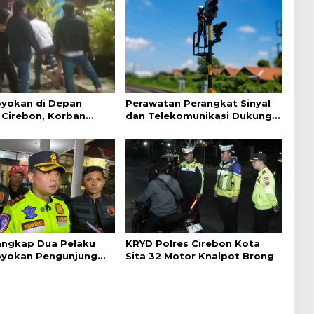
yokan di Depan
Perawatan Perangkat Sinyal
Cirebon, Korban
dan Telekomunikasi Dukung
ejelasan dari Polisi
Perjalanan Kereta Api
Tangkap Dua Pelaku
KRYD Polres Cirebon Kota
yokan Pengunjung
Sita 32 Motor Knalpot Brong
ebon