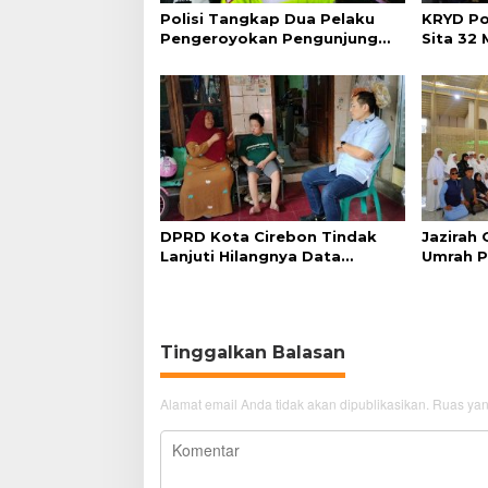
Polisi Tangkap Dua Pelaku
KRYD Po
Pengeroyokan Pengunjung
Sita 32
GTC Cirebon
DPRD Kota Cirebon Tindak
Jazirah
Lanjuti Hilangnya Data
Umrah P
Adminduk Warga Disabilitas
Paket B
Tinggalkan Balasan
Alamat email Anda tidak akan dipublikasikan.
Ruas yan