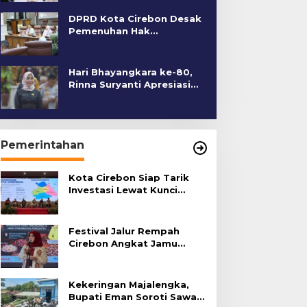
DPRD Kota Cirebon Desak
Pemenuhan Hak
Penyandang Disabilitas
Hari Bhayangkara ke-80,
Rinna Suryanti Apresiasi
Kinerja Polres Cirebon
Kota
Pemerintahan
Kota Cirebon Siap Tarik
Investasi Lewat Kunci
Bersama Summit 2026
Festival Jalur Rempah
Cirebon Angkat Jamu
Tradisional
Kekeringan Majalengka,
Bupati Eman Soroti Sawah