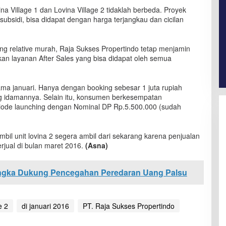
na Village 1 dan Lovina Village 2 tidaklah berbeda. Proyek
ubsidi, bisa didapat dengan harga terjangkau dan cicilan
ang relative murah, Raja Sukses Propertindo tetap menjamin
an layanan After Sales yang bisa didapat oleh semua
ama januari. Hanya dengan booking sebesar 1 juta rupiah
g idamannya. Selain itu, konsumen berkesempatan
ode launching dengan Nominal DP Rp.5.500.000 (sudah
mbil unit lovina 2 segera ambil dari sekarang karena penjualan
erjual di bulan maret 2016.
(Asna)
engka Dukung Pencegahan Peredaran Uang Palsu
e 2
di januari 2016
PT. Raja Sukses Propertindo