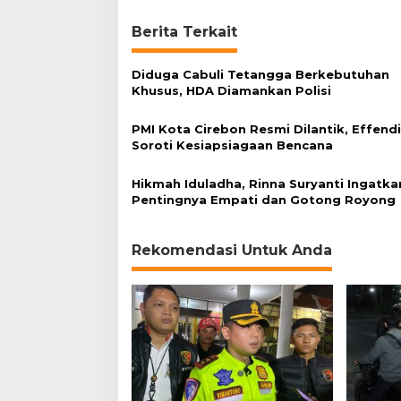
n
u
Berita Terkait
a
r
i
Diduga Cabuli Tetangga Berkebutuhan
2
Khusus, HDA Diamankan Polisi
0
1
PMI Kota Cirebon Resmi Dilantik, Effend
6
Soroti Kesiapsiagaan Bencana
Hikmah Iduladha, Rinna Suryanti Ingatka
Pentingnya Empati dan Gotong Royong
Rekomendasi Untuk Anda