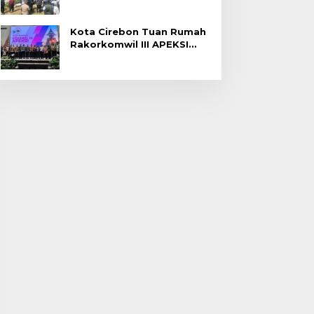
Gagal Panen di Jatitujuh
Kota Cirebon Tuan Rumah
Rakorkomwil III APEKSI
2027