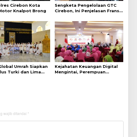
lres Cirebon Kota
Sengketa Pengelolaan GTC
 Motor Knalpot Brong
Cirebon, Ini Penjelasan Frans
Simanjuntak
 Global Umrah Siapkan
Kejahatan Keuangan Digital
lus Turki dan Lima
Mengintai, Perempuan
aru 2027
Diminta Lebih Waspada
g wajib ditandai
*