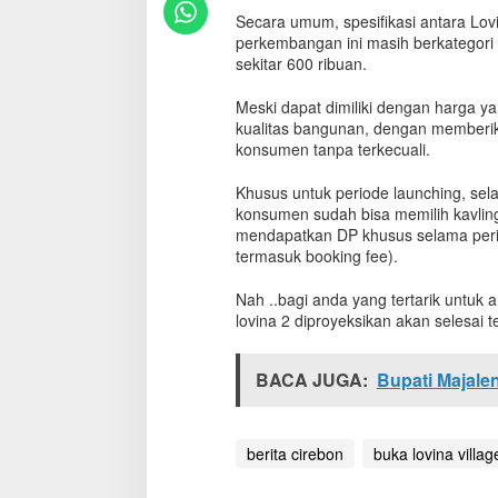
n
Secara umum, spesifikasi antara Lovi
d
perkembangan ini masih berkategori s
o
sekitar 600 ribuan.
B
u
Meski dapat dimiliki dengan harga y
k
kualitas bangunan, dengan memberik
a
konsumen tanpa terkecuali.
L
o
v
Khusus untuk periode launching, sel
i
konsumen sudah bisa memilih kavlin
n
mendapatkan DP khusus selama peri
a
termasuk booking fee).
V
i
Nah ..bagi anda yang tertarik untuk a
l
lovina 2 diproyeksikan akan selesai t
l
a
g
BACA JUGA:
Bupati Majal
e
2
d
i
berita cirebon
buka lovina villag
J
a