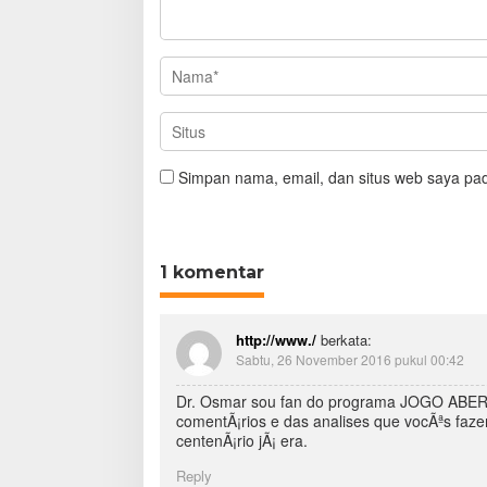
Simpan nama, email, dan situs web saya pad
1 komentar
http://www./
berkata:
Sabtu, 26 November 2016 pukul 00:42
Dr. Osmar sou fan do programa JOGO ABERT
comentÃ¡rios e das analises que vocÃªs faz
centenÃ¡rio jÃ¡ era.
Reply