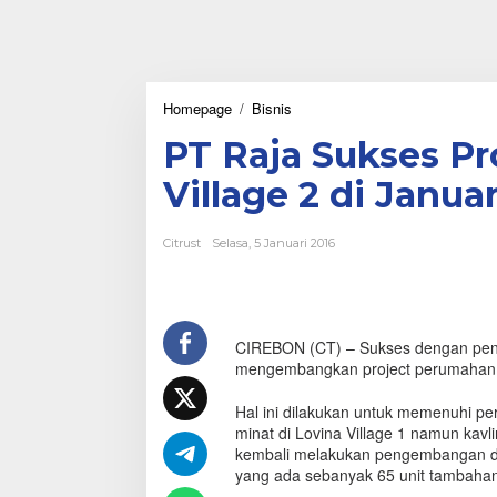
Homepage
/
Bisnis
P
T
PT Raja Sukses P
R
a
Village 2 di Januar
j
a
S
Citrust
Selasa, 5 Januari 2016
u
k
s
e
s
CIREBON (CT) – Sukses dengan penju
P
mengembangkan project perumahan su
r
o
p
Hal ini dilakukan untuk memenuhi pe
e
minat di Lovina Village 1 namun kavl
r
kembali melakukan pengembangan d
t
yang ada sebanyak 65 unit tambahan 
i