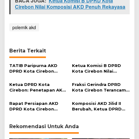
BACA JUGA:
Ketua Komisi B DPRD Kota
Cirebon Nilai Komposisi AKD Penuh Rekayasa
polemik akd
Berita Terkait
TATIB Paripurna AKD
Ketua Komisi B DPRD
DPRD Kota Cirebon
Kota Cirebon Nilai
Sebatas Formalitas?
Komposisi AKD Penuh
Rekayasa
Ketua DPRD Kota
Fraksi Gerindra DPRD
Cirebon: Penetapan AKD
Kota Cirebon Terancam
Kembali Pada TATIB
tak Mendapat Jatah
Ketua Komisi
Rapat Persiapan AKD
Komposisi AKD Jilid II
DPRD Kota Cirebon
Berubah, Ketua DPRD
Berakhir Deadlock
Akan Sambangi Petinggi
Partai?
Rekomendasi Untuk Anda