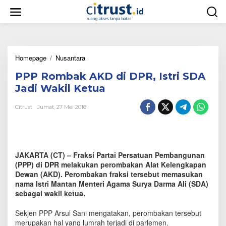
L
e
w
a
t
i
Homepage
/
Nusantara
P
k
P
e
PPP Rombak AKD di DPR, Istri SDA
P
k
R
o
Jadi Wakil Ketua
o
n
m
t
Citrust
Jumat, 27 Mei 2016
b
e
a
n
k
A
K
JAKARTA (CT) – Fraksi Partai Persatuan Pembangunan
D
(PPP) di DPR melakukan perombakan Alat Kelengkapan
d
Dewan (AKD). Perombakan fraksi tersebut memasukan
i
nama Istri Mantan Menteri Agama Surya Darma Ali (SDA)
D
sebagai wakil ketua.
P
R
,
Sekjen PPP Arsul Sani mengatakan, perombakan tersebut
I
merupakan hal yang lumrah terjadi di parlemen.