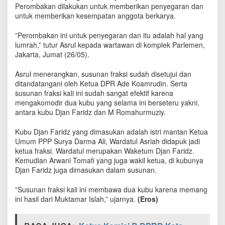
s
Perombakan dilakukan untuk memberikan penyegaran dan
t
untuk memberikan kesempatan anggota berkarya.
r
i
”Perombakan ini untuk penyegaran dan itu adalah hal yang
S
lumrah,” tutur Asrul kepada wartawan di komplek Parlemen,
D
Jakarta, Jumat (26/05).
A
J
Asrul menerangkan, susunan fraksi sudah disetujui dan
a
ditandatangani oleh Ketua DPR Ade Koamrudin. Serta
d
susunan fraksi kali ini sudah sangat efektif karena
i
mengakomodir dua kubu yang selama ini berseteru yakni,
W
antara kubu Djan Faridz dan M Romahurmuziy.
a
k
i
Kubu Djan Faridz yang dimasukan adalah istri mantan Ketua
l
Umum PPP Surya Darma Ali, Wardatul Asriah didapuk jadi
K
ketua fraksi. Wardatul merupakan Waketum Djan Faridz.
e
Kemudian Arwani Tomafi yang juga wakil ketua, di kubunya
t
Djan Faridz juga dimasukan dalam susunan.
u
a
”Susunan fraksi kali ini membawa dua kubu karena memang
ini hasil dari Muktamar Islah,” ujarnya.
(Eros)