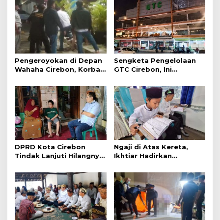
Pengeroyokan di Depan
Sengketa Pengelolaan
Wahaha Cirebon, Korban
GTC Cirebon, Ini
Tunggu Kejelasan dari
Penjelasan Frans
Polisi
Simanjuntak
DPRD Kota Cirebon
Ngaji di Atas Kereta,
Tindak Lanjuti Hilangnya
Ikhtiar Hadirkan
Data Adminduk Warga
Perjalanan Aman dan
Disabilitas
Nyaman