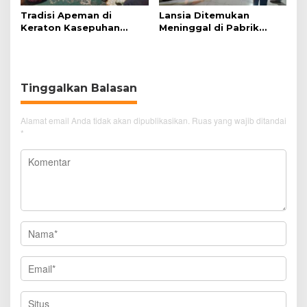
Tradisi Apeman di
Lansia Ditemukan
Keraton Kasepuhan
Meninggal di Pabrik
Cirebon Wujud Syukur
Spitenk, Diduga Akibat
dan Doa
Sakit
Tinggalkan Balasan
Alamat email Anda tidak akan dipublikasikan.
Ruas yang wajib ditandai
*