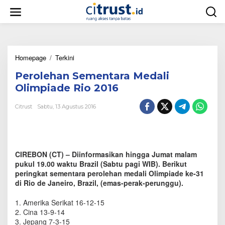
L
e
w
a
t
i
Homepage
/
Terkini
P
k
e
e
Perolehan Sementara Medali
r
k
o
o
Olimpiade Rio 2016
l
n
e
t
Citrust
Sabtu, 13 Agustus 2016
h
e
a
n
n
S
e
CIREBON (CT) – Diinformasikan hingga Jumat malam
m
pukul 19.00 waktu Brazil (Sabtu pagi WIB). Berikut
e
peringkat sementara perolehan medali Olimpiade ke-31
n
di Rio de Janeiro, Brazil, (emas-perak-perunggu).
t
a
1. Amerika Serikat 16-12-15
r
a
2. Cina 13-9-14
M
3. Jepang 7-3-15