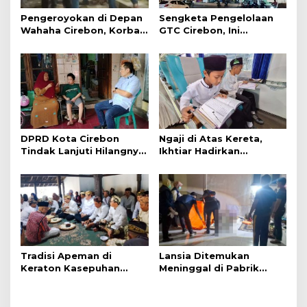
Pengeroyokan di Depan
Sengketa Pengelolaan
Wahaha Cirebon, Korban
GTC Cirebon, Ini
Tunggu Kejelasan dari
Penjelasan Frans
Polisi
Simanjuntak
DPRD Kota Cirebon
Ngaji di Atas Kereta,
Tindak Lanjuti Hilangnya
Ikhtiar Hadirkan
Data Adminduk Warga
Perjalanan Aman dan
Disabilitas
Nyaman
Tradisi Apeman di
Lansia Ditemukan
Keraton Kasepuhan
Meninggal di Pabrik
Cirebon Wujud Syukur
Spitenk, Diduga Akibat
dan Doa
Sakit