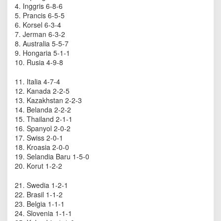
e
4. Inggris 6-8-6
d
5. Prancis 6-5-5
a
6. Korsel 6-3-4
l
7. Jerman 6-3-2
i
8. Australia 5-5-7
O
9. Hongaria 5-1-1
l
10. Rusia 4-9-8
i
m
11. Italia 4-7-4
p
12. Kanada 2-2-5
i
13. Kazakhstan 2-2-3
a
14. Belanda 2-2-2
d
15. Thailand 2-1-1
e
16. Spanyol 2-0-2
R
17. Swiss 2-0-1
i
o
18. Kroasia 2-0-0
2
19. Selandia Baru 1-5-0
0
20. Korut 1-2-2
1
6
21. Swedia 1-2-1
22. Brasil 1-1-2
23. Belgia 1-1-1
24. Slovenia 1-1-1