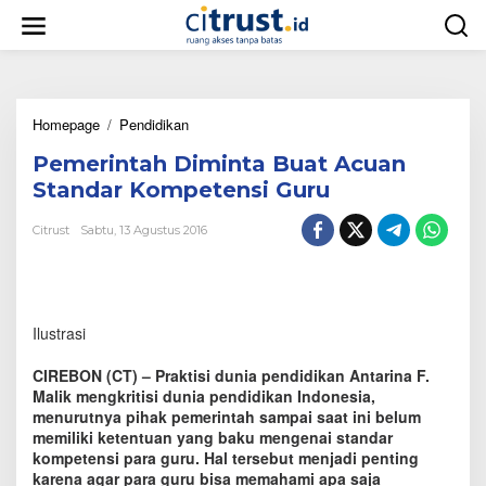
L
e
w
a
t
i
Homepage
/
Pendidikan
P
k
e
e
Pemerintah Diminta Buat Acuan
m
k
e
o
Standar Kompetensi Guru
r
n
i
t
Citrust
Sabtu, 13 Agustus 2016
n
e
t
n
a
h
D
Ilustrasi
i
m
CIREBON (CT) – Praktisi dunia pendidikan Antarina F.
i
Malik mengkritisi dunia pendidikan Indonesia,
n
menurutnya pihak pemerintah sampai saat ini belum
t
memiliki ketentuan yang baku mengenai standar
a
B
kompetensi para guru. Hal tersebut menjadi penting
u
karena agar para guru bisa memahami apa saja