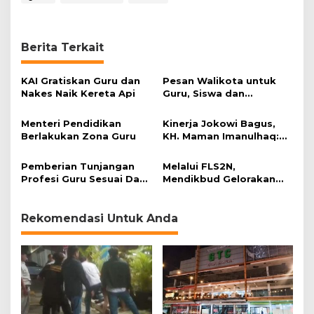
u
r
u
Berita Terkait
KAI Gratiskan Guru dan
Pesan Walikota untuk
Nakes Naik Kereta Api
Guru, Siswa dan
Orangtuanya
Menteri Pendidikan
Kinerja Jokowi Bagus,
Berlakukan Zona Guru
KH. Maman Imanulhaq:
Mendikbud Bikin Gaduh!
Pemberian Tunjangan
Melalui FLS2N,
Profesi Guru Sesuai Data
Mendikbud Gelorakan
Kemdikbud
Semangat Pendidikan
Berkesenian
Rekomendasi Untuk Anda