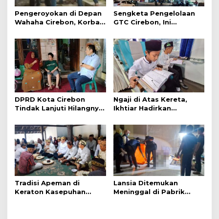
Pengeroyokan di Depan
Sengketa Pengelolaan
Wahaha Cirebon, Korban
GTC Cirebon, Ini
Tunggu Kejelasan dari
Penjelasan Frans
Polisi
Simanjuntak
DPRD Kota Cirebon
Ngaji di Atas Kereta,
Tindak Lanjuti Hilangnya
Ikhtiar Hadirkan
Data Adminduk Warga
Perjalanan Aman dan
Disabilitas
Nyaman
Tradisi Apeman di
Lansia Ditemukan
Keraton Kasepuhan
Meninggal di Pabrik
Cirebon Wujud Syukur
Spitenk, Diduga Akibat
dan Doa
Sakit