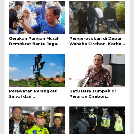
R
d
a
r
i
P
L
Gerakan Pangan Murah
Pengeroyokan di Depan
T
Demokrat Bantu Jaga
Wahaha Cirebon, Korban
U
Daya Beli Masyarakat
Tunggu Kejelasan dari
Polisi
Perawatan Perangkat
Batu Bara Tumpah di
Sinyal dan
Perairan Cirebon,
Telekomunikasi Dukung
Ancaman bagi Kerang
Perjalanan Kereta Api
Hijau