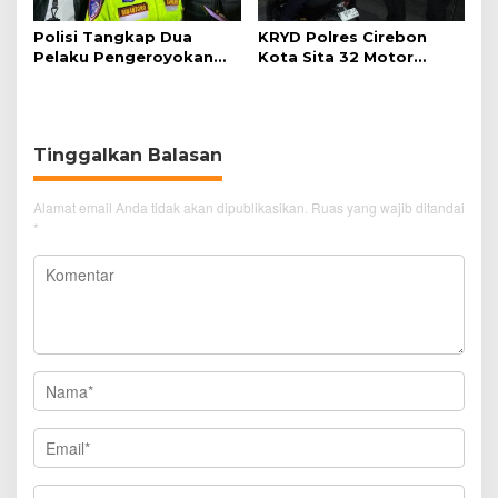
Polisi Tangkap Dua
KRYD Polres Cirebon
Pelaku Pengeroyokan
Kota Sita 32 Motor
Pengunjung GTC Cirebon
Knalpot Brong
Tinggalkan Balasan
Alamat email Anda tidak akan dipublikasikan.
Ruas yang wajib ditandai
*