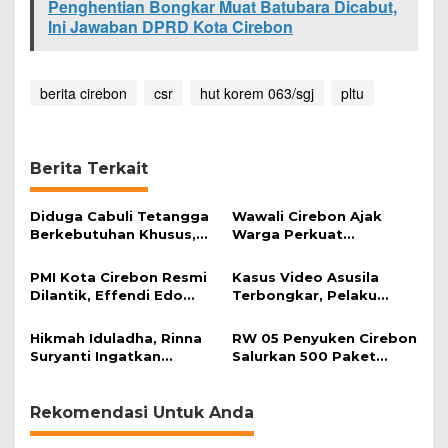
Penghentian Bongkar Muat Batubara Dicabut,
3
Ini Jawaban DPRD Kota Cirebon
/
S
G
J
berita cirebon
csr
hut korem 063/sgj
pltu
,
L
a
k
Berita Terkait
s
a
n
Diduga Cabuli Tetangga
Wawali Cirebon Ajak
a
Berkebutuhan Khusus,
Warga Perkuat
k
HDA Diamankan Polisi
Keimanan pada
a
Momentum Harjad ke-
PMI Kota Cirebon Resmi
Kasus Video Asusila
n
599
Dilantik, Effendi Edo
Terbongkar, Pelaku
P
Soroti Kesiapsiagaan
Ditangkap Usai Cari
r
Bencana
Korban Baru
o
Hikmah Iduladha, Rinna
RW 05 Penyuken Cirebon
g
Suryanti Ingatkan
Salurkan 500 Paket
r
Pentingnya Empati dan
Daging Kurban
a
Gotong Royong
m
Rekomendasi Untuk Anda
C
S