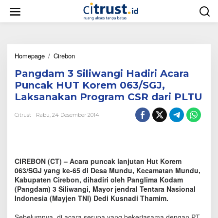
L
e
w
a
t
i
Homepage
/
Cirebon
P
k
a
e
Pangdam 3 Siliwangi Hadiri Acara
n
k
g
o
Puncak HUT Korem 063/SGJ,
d
n
Laksanakan Program CSR dari PLTU
a
t
m
e
Citrust
Rabu, 24 Desember 2014
3
n
S
i
l
i
CIREBON (CT) – Acara puncak lanjutan Hut Korem
w
a
063/SGJ yang ke-65 di Desa Mundu, Kecamatan Mundu,
n
Kabupaten Cirebon, dihadiri oleh Panglima Kodam
g
(Pangdam) 3 Siliwangi, Mayor jendral Tentara Nasional
i
Indonesia (Mayjen TNI) Dedi Kusnadi Thamim.
H
a
Sebelumnya, di acara serupa yang bekerjasama dengan PT.