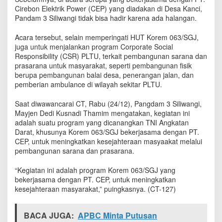
d
Cirebon Elektrik Power (CEP) yang diadakan di Desa Kanci,
i
Pandam 3 Siliwangi tidak bisa hadir karena ada halangan.
r
i
Acara tersebut, selain memperingati HUT Korem 063/SGJ,
A
juga untuk menjalankan program Corporate Social
c
Responsibility (CSR) PLTU, terkait pembangunan sarana dan
a
prasarana untuk masyarakat, seperti pembangunan fisik
r
berupa pembangunan balai desa, penerangan jalan, dan
a
pemberian ambulance di wilayah sekitar PLTU.
P
u
n
Saat diwawancarai CT, Rabu (24/12), Pangdam 3 Siliwangi,
c
Mayjen Dedi Kusnadi Thamim mengatakan, kegiatan ini
a
adalah suatu program yang dicanangkan TNI Angkatan
k
Darat, khusunya Korem 063/SGJ bekerjasama dengan PT.
H
CEP, untuk meningkatkan kesejahteraan masyaakat melalui
U
pembangunan sarana dan prasarana.
T
K
“Kegiatan ini adalah program Korem 063/SGJ yang
o
bekerjasama dengan PT. CEP, untuk meningkatkan
r
kesejahteraan masyarakat,” puingkasnya. (CT-127)
e
m
0
BACA JUGA:
APBC Minta Putusan
6