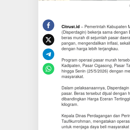
a
L
e
b
i
Citrust.id
– Pemerintah Kabupaten M
h
(Disperdagin) bekerja sama dengan 
R
beras murah di sejumlah pasar daerah
e
pangan, mengendalikan inflasi, se
n
dengan harga lebih terjangkau.
d
a
Program operasi pasar murah tersebu
h
Kadipaten, Pasar Cigasong, Pasar T
d
hingga Senin (25/5/2026) dengan m
a
masyarakat.
r
i
Dalam pelaksanaannya, Disperdagin 
H
pasar. Beras tersebut dijual dengan
E
dibandingkan Harga Eceran Tertingg
T
kilogram.
Kepala Dinas Perdagangan dan Perin
Taufikurrohman, mengatakan operasi
untuk menjaga daya beli masyarakat 