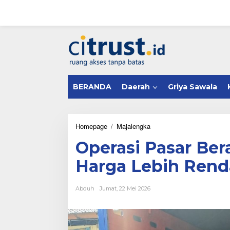
L
e
w
a
tutup
t
i
k
e
k
BERANDA
Daerah
Griya Sawala
o
n
t
e
n
Homepage
/
Majalengka
O
p
Operasi Pasar Ber
e
r
Harga Lebih Rend
a
s
i
Abduh
Jumat, 22 Mei 2026
P
a
s
a
r