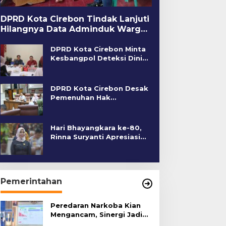
DPRD Kota Cirebon Tindak Lanjuti
Hilangnya Data Adminduk Warga
Disabilitas
DPRD Kota Cirebon Minta
Kesbangpol Deteksi Dini
Kerawanan Sosial
DPRD Kota Cirebon Desak
Pemenuhan Hak
Penyandang Disabilitas
Hari Bhayangkara ke-80,
Rinna Suryanti Apresiasi
Kinerja Polres Cirebon
Kota
Pemerintahan
Peredaran Narkoba Kian
Mengancam, Sinergi Jadi
Kunci Pencegahan