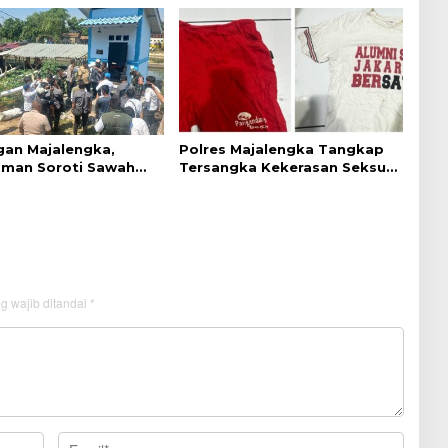
gan Majalengka,
Polres Majalengka Tangkap
Eman Soroti Sawah
Tersangka Kekerasan Seksual
nen di Jatitujuh
terhadap Anak
g wajib ditandai
*