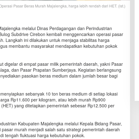
Operasi Pasar Beras Murah Majalengka, harga lebih rendah dari HET. (ist.)
ajalengka melalui Dinas Perdagangan dan Perindustrian
Bulog Subdrive Cirebon kembali menggencarkan operasi pasar
. Langkah ini dilakukan untuk menjaga stabilitas harga
kaligus membantu masyarakat mendapatkan kebutuhan pokok
t digelar di empat pasar milik pemerintah daerah, yakni Pasar
alaga, dan Pasar Prapatan Sumberjaya. Kegiatan berlangsung
enyediakan pasokan beras medium dalam jumlah besar bagi
menyiapkan sebanyak 10 ton beras medium di setiap lokasi
 harga Rp11.600 per kilogram, atau lebih murah Rp900
i (HET) yang ditetapkan pemerintah sebesar Rp12.500 per
dustrian Kabupaten Majalengka melalui Kepala Bidang Pasar,
 pasar murah menjadi salah satu strategi pemerintah daerah
di tengah fluktuasi harga kebutuhan pokok.