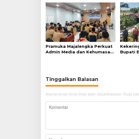
Pramuka Majalengka Perkuat
Kekerin
Admin Media dan Kehumasan
Bupati 
di Era Digital
Gagal Pa
Tinggalkan Balasan
Alamat email Anda tidak akan dipublikasikan.
Ruas yan