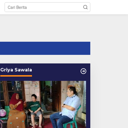
tutup
Griya Sawala