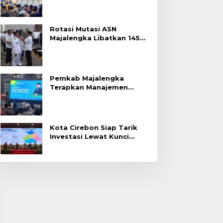
Rotasi Mutasi ASN
Majalengka Libatkan 145
Pejabat, Terapkan Sistem
Merit
Pemkab Majalengka
Terapkan Manajemen
Talenta untuk Promosi
ASN
Kota Cirebon Siap Tarik
Investasi Lewat Kunci
Bersama Summit 2026