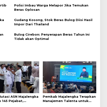
rtib
Polisi Imbau Warga Melapor Jika Temukan
Beras Oplosan
eka
Gudang Kosong, Stok Beras Bulog Diisi Hasil
Impor Dari Thailand
an
Bulog Cirebon: Penyerapan Beras Tahun Ini
Tidak akan Optimal
Mutasi ASN Majalengka
Pemkab Majalengka Terapkan
 145 Pejabat,
Manajemen Talenta untuk
n Sistem Merit
Promosi ASN