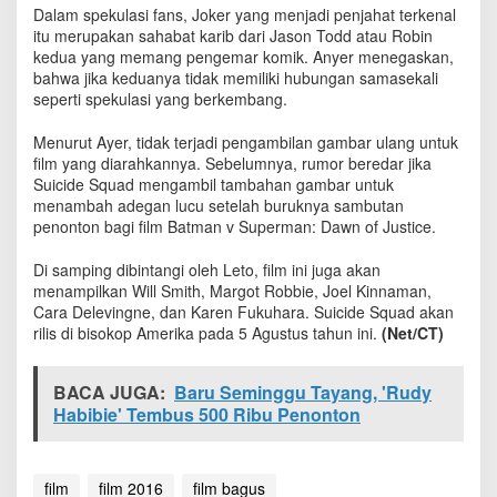
u
Dalam spekulasi fans, Joker yang menjadi penjahat terkenal
i
itu merupakan sahabat karib dari Jason Todd atau Robin
c
kedua yang memang pengemar komik. Anyer menegaskan,
i
bahwa jika keduanya tidak memiliki hubungan samasekali
d
seperti spekulasi yang berkembang.
e
S
Menurut Ayer, tidak terjadi pengambilan gambar ulang untuk
q
film yang diarahkannya. Sebelumnya, rumor beredar jika
u
Suicide Squad mengambil tambahan gambar untuk
a
menambah adegan lucu setelah buruknya sambutan
d
penonton bagi film Batman v Superman: Dawn of Justice.
T
e
Di samping dibintangi oleh Leto, film ini juga akan
r
u
menampilkan Will Smith, Margot Robbie, Joel Kinnaman,
n
Cara Delevingne, dan Karen Fukuhara. Suicide Squad akan
g
rilis di bisokop Amerika pada 5 Agustus tahun ini.
(Net/CT)
k
a
p
BACA JUGA:
Baru Seminggu Tayang, 'Rudy
Habibie' Tembus 500 Ribu Penonton
film
film 2016
film bagus