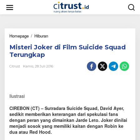
L
e
w
a
t
i
Homepage
/
Hiburan
M
k
i
e
Misteri Joker di Film Suicide Squad
s
k
t
o
Terungkap
e
n
r
t
Citrust
Kamis, 28 Juli 2016
i
e
J
n
o
k
e
Ilustrasi
r
d
CIREBON (CT) – Sutradara Suicide Squad, David Ayer,
i
sedikit memberikan keterangan dari spekulasi fans
F
dengan peran yang dimainkan Jarde Leto. Joker dinilai
i
menjadi sosok yang memiliki kaitan dengan Robin ke
l
m
dua atau Red Hood.
S