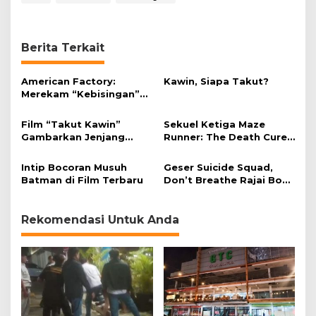
Berita Terkait
American Factory:
Kawin, Siapa Takut?
Merekam “Kebisingan”
Industri Secara
Manusiawi
Film “Takut Kawin”
Sekuel Ketiga Maze
Gambarkan Jenjang
Runner: The Death Cure
Pernikahan dengan Gaya
Mulai Produksi Februari
Drama Komedi
2017
Intip Bocoran Musuh
Geser Suicide Squad,
Batman di Film Terbaru
Don’t Breathe Rajai Box
Office
Rekomendasi Untuk Anda