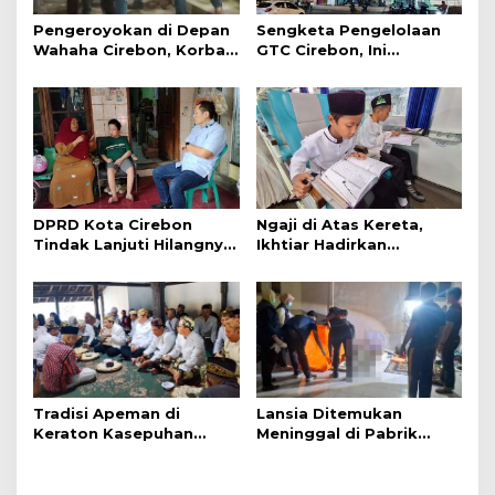
Pengeroyokan di Depan
Sengketa Pengelolaan
Wahaha Cirebon, Korban
GTC Cirebon, Ini
Tunggu Kejelasan dari
Penjelasan Frans
Polisi
Simanjuntak
DPRD Kota Cirebon
Ngaji di Atas Kereta,
Tindak Lanjuti Hilangnya
Ikhtiar Hadirkan
Data Adminduk Warga
Perjalanan Aman dan
Disabilitas
Nyaman
Tradisi Apeman di
Lansia Ditemukan
Keraton Kasepuhan
Meninggal di Pabrik
Cirebon Wujud Syukur
Spitenk, Diduga Akibat
dan Doa
Sakit