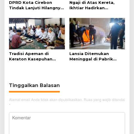
DPRD Kota Cirebon
Ngaji di Atas Kereta,
Tindak Lanjuti Hilangnya
Ikhtiar Hadirkan
Data Adminduk Warga
Perjalanan Aman dan
Disabilitas
Nyaman
Tradisi Apeman di
Lansia Ditemukan
Keraton Kasepuhan
Meninggal di Pabrik
Cirebon Wujud Syukur
Spitenk, Diduga Akibat
dan Doa
Sakit
Tinggalkan Balasan
Alamat email Anda tidak akan dipublikasikan.
Ruas yang wajib ditandai
*