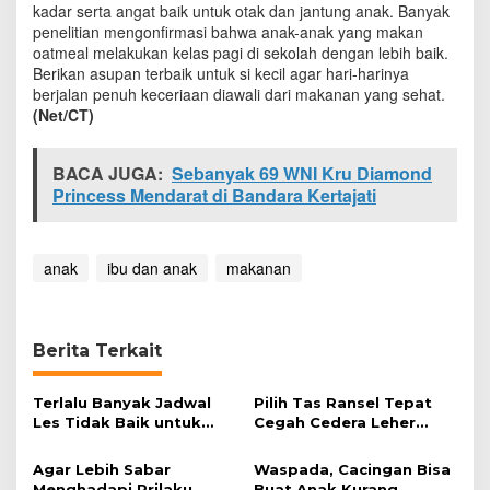
kadar serta angat baik untuk otak dan jantung anak. Banyak
n
penelitian mengonfirmasi bahwa anak-anak yang makan
a
k
oatmeal melakukan kelas pagi di sekolah dengan lebih baik.
Berikan asupan terbaik untuk si kecil agar hari-harinya
berjalan penuh keceriaan diawali dari makanan yang sehat.
(Net/CT)
BACA JUGA:
Sebanyak 69 WNI Kru Diamond
Princess Mendarat di Bandara Kertajati
anak
ibu dan anak
makanan
Berita Terkait
Terlalu Banyak Jadwal
Pilih Tas Ransel Tepat
Les Tidak Baik untuk
Cegah Cedera Leher
Anak
Anak
Agar Lebih Sabar
Waspada, Cacingan Bisa
Menghadapi Prilaku
Buat Anak Kurang