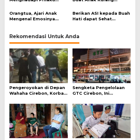
Anak
Cerdas
Orangtua, Ajari Anak
Berikan ASI kepada Buah
Mengenal Emosinya
Hati dapat Sehat
dengan Tepat
sekaligus Hemat
Pengeluaran
Rekomendasi Untuk Anda
Pengeroyokan di Depan
Sengketa Pengelolaan
Wahaha Cirebon, Korban
GTC Cirebon, Ini
Tunggu Kejelasan dari
Penjelasan Frans
Polisi
Simanjuntak