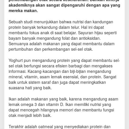
n
akademiknya akan sangat dipengaruhi dengan apa yang
i
mereka makan.
n
g
Sebuah studi menunjukkan bahwa nutrisi dan kandungan
k
protein banyak terkandung dalam telur. Hal ini dapat
a
membantu fokus anak di saat belajar. Sayuran hijau seperti
t
bayam banyak mengandung folat dan antioksidan.
k
Semuanya adalah makanan yang dapat membantu dalam
a
pertumbuhan dan perkembangan sel-sel otak.
n
K
e
Yoghurt pun mengandung protein yang dapat membantu sel-
c
sel otak berfungsi secara efisien barbagi dan mengakses
e
informasi. Kacang-kacangan dan biji-bijian mengandung
r
mineral, vitamin, asam lemak esensial, dan protein. Sangat
d
baik untuk sistem saraf dan juga dapat meningkatkan
a
suasana hati yang baik.
s
a
Ikan adalah makanan yang baik, karena mengandung asam
n
lemak omega 3 dan vitamin D. Ikan memiliki nutrisi yang
O
dapat mencegah hilangnya memori dan membantu fungsi
t
otak menjadi lebih baik.
a
k
Terakhir adalah oatmeal yang menyediakan protein dan
A