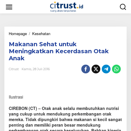
L
e
w
a
t
i
Homepage
/
Kesehatan
M
k
a
e
Makanan Sehat untuk
k
k
a
o
Meningkatkan Kecerdasan Otak
n
n
Anak
a
t
n
e
Citrust
Kamis, 28 Juli 2016
S
n
e
h
a
t
Ilustrasi
u
n
t
CIREBON (CT) – Otak anak selalu membutuhkan nutrisi
u
yang cukup untuk mendukung perkembangan otak
k
mereka. Tidak dipungkiri bahwa makanan si kecil sangat
M
penting dan memiliki peran besar mendukung
e
perkembangan otak secara keseluruhan. Bahkan kinerja