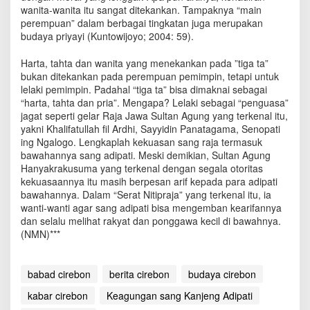
wanita-wanita itu sangat ditekankan. Tampaknya “main
perempuan” dalam berbagai tingkatan juga merupakan
budaya priyayi (Kuntowijoyo; 2004: 59).
Harta, tahta dan wanita yang menekankan pada ”tiga ta”
bukan ditekankan pada perempuan pemimpin, tetapi untuk
lelaki pemimpin. Padahal “tiga ta” bisa dimaknai sebagai
“harta, tahta dan pria”. Mengapa? Lelaki sebagai “penguasa”
jagat seperti gelar Raja Jawa Sultan Agung yang terkenal itu,
yakni Khalifatullah fil Ardhi, Sayyidin Panatagama, Senopati
ing Ngalogo. Lengkaplah kekuasan sang raja termasuk
bawahannya sang adipati. Meski demikian, Sultan Agung
Hanyakrakusuma yang terkenal dengan segala otoritas
kekuasaannya itu masih berpesan arif kepada para adipati
bawahannya. Dalam “Serat Nitipraja” yang terkenal itu, ia
wanti-wanti agar sang adipati bisa mengemban kearifannya
dan selalu melihat rakyat dan ponggawa kecil di bawahnya.
(NMN)***
babad cirebon
berita cirebon
budaya cirebon
kabar cirebon
Keagungan sang Kanjeng Adipati