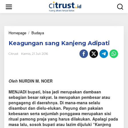
L
e
w
a
t
i
Homepage
/
Budaya
K
k
e
e
Keagungan sang Kanjeng Adipati
a
k
g
o
u
n
Citrust
Kamis, 21 Juli 2016
n
t
g
e
a
n
n
s
Oleh
NURDIN M. NOER
a
n
MENJADI bupati, bisa jadi merupakan dambaan
g
sebagian besar rakyat. Ia merupakan pembesar atau
K
pengageng di daerahnya. Di mana-mana selalu
a
disambut dan dielu-elukan. Payung dan pakaian
n
kebesaran serta sejumlah ponggawa merupakan sisi
j
ritual pamong praja yang harus dilakukan. Apalagi pada
e
masa lalu, sosok bupati atau lazim dijuluki “Kanjeng
n