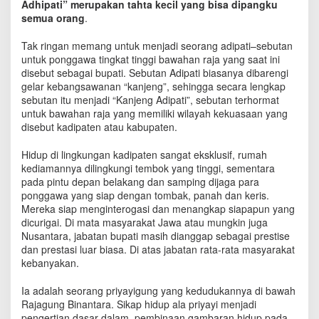
Adhipati” merupakan tahta kecil yang bisa dipangku
g
semua orang
.
A
d
i
Tak ringan memang untuk menjadi seorang adipati–sebutan
p
untuk ponggawa tingkat tinggi bawahan raja yang saat ini
a
disebut sebagai bupati. Sebutan Adipati biasanya dibarengi
t
gelar kebangsawanan “kanjeng”, sehingga secara lengkap
i
sebutan itu menjadi “Kanjeng Adipati”, sebutan terhormat
untuk bawahan raja yang memiliki wilayah kekuasaan yang
disebut kadipaten atau kabupaten.
Hidup di lingkungan kadipaten sangat eksklusif, rumah
kediamannya dilingkungi tembok yang tinggi, sementara
pada pintu depan belakang dan samping dijaga para
ponggawa yang siap dengan tombak, panah dan keris.
Mereka siap menginterogasi dan menangkap siapapun yang
dicurigai. Di mata masyarakat Jawa atau mungkin juga
Nusantara, jabatan bupati masih dianggap sebagai prestise
dan prestasi luar biasa. Di atas jabatan rata-rata masyarakat
kebanyakan.
Ia adalah seorang priyayigung yang kedudukannya di bawah
Rajagung Binantara. Sikap hidup ala priyayi menjadi
pengertian dasar dalam pembinaan gambaran hidup pada