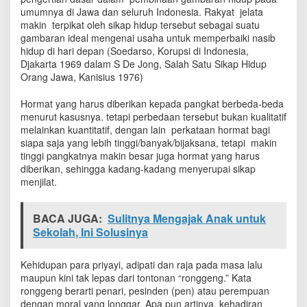
umumnya di Jawa dan seluruh Indonesia. Rakyat jelata
makin terpikat oleh sikap hidup tersebut sebagai suatu
gambaran ideal mengenai usaha untuk memperbaiki nasib
hidup di hari depan (Soedarso, Korupsi di Indonesia,
Djakarta 1969 dalam S De Jong, Salah Satu Sikap Hidup
Orang Jawa, Kanisius 1976)
Hormat yang harus diberikan kepada pangkat berbeda-beda
menurut kasusnya. tetapi perbedaan tersebut bukan kualitatif
melainkan kuantitatif, dengan lain perkataan hormat bagi
siapa saja yang lebih tinggi/banyak/bijaksana, tetapi makin
tinggi pangkatnya makin besar juga hormat yang harus
diberikan, sehingga kadang-kadang menyerupai sikap
menjilat.
BACA JUGA:
Sulitnya Mengajak Anak untuk
Sekolah, Ini Solusinya
Kehidupan para priyayi, adipati dan raja pada masa lalu
maupun kini tak lepas dari tontonan “ronggeng.” Kata
ronggeng berarti penari, pesinden (pen) atau perempuan
dengan moral yang longgar. Apa pun artinya, kehadiran