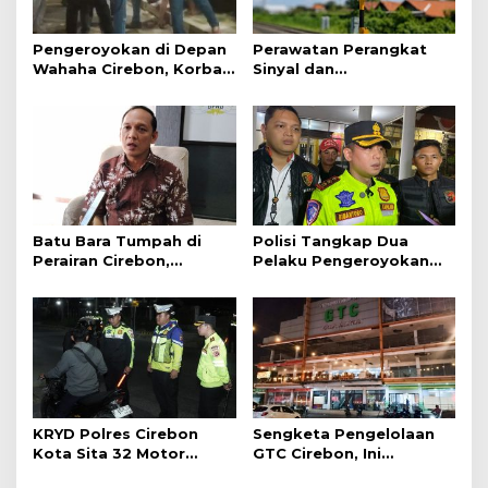
Pengeroyokan di Depan
Perawatan Perangkat
Wahaha Cirebon, Korban
Sinyal dan
Tunggu Kejelasan dari
Telekomunikasi Dukung
Polisi
Perjalanan Kereta Api
Batu Bara Tumpah di
Polisi Tangkap Dua
Perairan Cirebon,
Pelaku Pengeroyokan
Ancaman bagi Kerang
Pengunjung GTC Cirebon
Hijau
KRYD Polres Cirebon
Sengketa Pengelolaan
Kota Sita 32 Motor
GTC Cirebon, Ini
Knalpot Brong
Penjelasan Frans