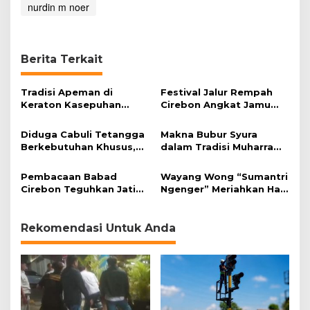
nurdin m noer
Berita Terkait
Tradisi Apeman di
Festival Jalur Rempah
Keraton Kasepuhan
Cirebon Angkat Jamu
Cirebon Wujud Syukur
Tradisional
dan Doa
Diduga Cabuli Tetangga
Makna Bubur Syura
Berkebutuhan Khusus,
dalam Tradisi Muharram
HDA Diamankan Polisi
Keraton Kasepuhan
Cirebon
Pembacaan Babad
Wayang Wong “Sumantri
Cirebon Teguhkan Jati
Ngenger” Meriahkan Hari
Diri dan Nilai Luhur Kota
Jadi Cirebon ke-599
Rekomendasi Untuk Anda