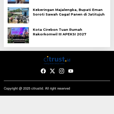
Kekeringan Majalengka, Bupati Eman
Soroti Sawah Gagal Panen di Jatitujuh
Kota Cirebon Tuan Rumah
Rakorkomwil III APEKSI 2027
Copyright @ 2025 citrustid. All right reserved