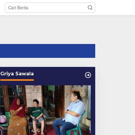
tutup
Griya Sawala