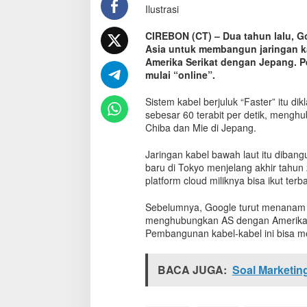
Ilustrasi
t
B
a
CIREBON (CT) – Dua tahun lalu, G
w
Asia untuk membangun jaringan ka
a
Amerika Serikat dengan Jepang. Pe
h
mulai “online”.
L
a
Sistem kabel berjuluk “Faster” itu 
u
sebesar 60 terabit per detik, mengh
t
Chiba dan Mie di Jepang.
G
o
Jaringan kabel bawah laut itu dibang
o
baru di Tokyo menjelang akhir tahun
g
platform cloud miliknya bisa ikut terb
l
e
Sebelumnya, Google turut menanam 
T
e
menghubungkan AS dengan Amerika Se
r
Pembangunan kabel-kabel ini bisa m
k
e
BACA JUGA:
n
Soal Marketing
c
a
n