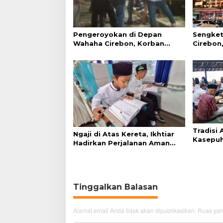
Pengeroyokan di Depan
Sengket
Wahaha Cirebon, Korban
Cirebon,
Tunggu Kejelasan dari Polisi
Simanju
Tradisi
Ngaji di Atas Kereta, Ikhtiar
Kasepuh
Hadirkan Perjalanan Aman
Syukur 
dan Nyaman
Tinggalkan Balasan
Alamat email Anda tidak akan dipublikasikan.
Ruas yan