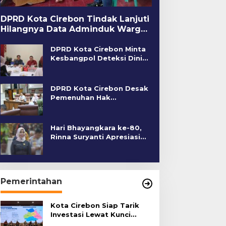
DPRD Kota Cirebon Tindak Lanjuti
Hilangnya Data Adminduk Warga
Disabilitas
DPRD Kota Cirebon Minta
Kesbangpol Deteksi Dini
Kerawanan Sosial
DPRD Kota Cirebon Desak
Pemenuhan Hak
Penyandang Disabilitas
Hari Bhayangkara ke-80,
Rinna Suryanti Apresiasi
Kinerja Polres Cirebon
Kota
Pemerintahan
Kota Cirebon Siap Tarik
Investasi Lewat Kunci
Bersama Summit 2026