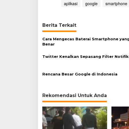
aplikasi
google
smartphone
g
R
e
s
Berita Terkait
m
i
B
Cara Mengecas Baterai Smartphone yan
e
Benar
r
o
p
Twitter Kenalkan Sepasang Filter Notifik
e
r
a
Rencana Besar Google di Indonesia
s
i
Rekomendasi Untuk Anda