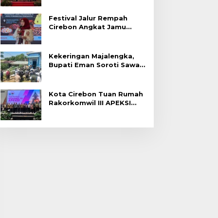
Festival Jalur Rempah
Cirebon Angkat Jamu
Tradisional
Kekeringan Majalengka,
Bupati Eman Soroti Sawah
Gagal Panen di Jatitujuh
Kota Cirebon Tuan Rumah
Rakorkomwil III APEKSI
2027