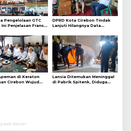
a Pengelolaan GTC
DPRD Kota Cirebon Tindak
 Ini Penjelasan Frans
Lanjuti Hilangnya Data
ntak
Adminduk Warga Disabilitas
 Apeman di Keraton
Lansia Ditemukan Meninggal
an Cirebon Wujud
di Pabrik Spitenk, Diduga
dan Doa
Akibat Sakit
g wajib ditandai
*