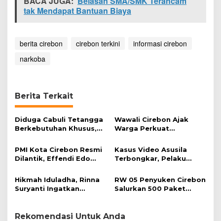
BACA JUGA:
Belasan SMA/SMK Terancam
n
tak Mendapat Bantuan Biaya
M
e
n
u
berita cirebon
cirebon terkini
informasi cirebon
r
narkoba
u
n
Berita Terkait
Diduga Cabuli Tetangga
Wawali Cirebon Ajak
Berkebutuhan Khusus,
Warga Perkuat
HDA Diamankan Polisi
Keimanan pada
Momentum Harjad ke-
PMI Kota Cirebon Resmi
Kasus Video Asusila
599
Dilantik, Effendi Edo
Terbongkar, Pelaku
Soroti Kesiapsiagaan
Ditangkap Usai Cari
Bencana
Korban Baru
Hikmah Iduladha, Rinna
RW 05 Penyuken Cirebon
Suryanti Ingatkan
Salurkan 500 Paket
Pentingnya Empati dan
Daging Kurban
Gotong Royong
Rekomendasi Untuk Anda