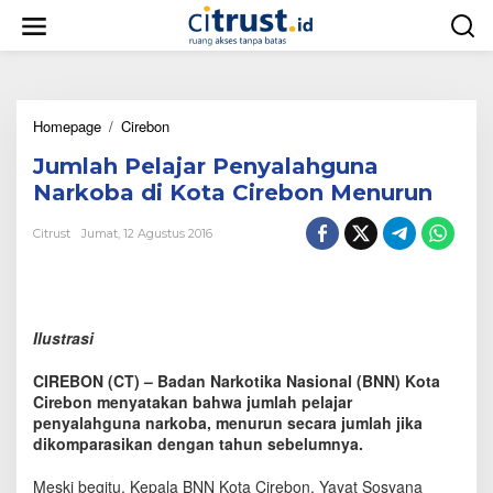
L
e
w
a
t
i
Homepage
/
Cirebon
J
k
u
e
Jumlah Pelajar Penyalahguna
m
k
l
o
Narkoba di Kota Cirebon Menurun
a
n
h
t
Citrust
Jumat, 12 Agustus 2016
P
e
e
n
l
a
j
Ilustrasi
a
r
CIREBON (CT) – Badan Narkotika Nasional (BNN) Kota
P
Cirebon menyatakan bahwa jumlah pelajar
e
penyalahguna narkoba, menurun secara jumlah jika
n
dikomparasikan dengan tahun sebelumnya.
y
a
l
Meski begitu, Kepala BNN Kota Cirebon, Yayat Sosyana