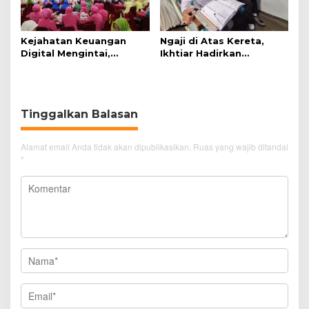
Kejahatan Keuangan
Ngaji di Atas Kereta,
Digital Mengintai,
Ikhtiar Hadirkan
Perempuan Diminta
Perjalanan Aman dan
Lebih Waspada
Nyaman
Tinggalkan Balasan
Alamat email Anda tidak akan dipublikasikan.
Ruas yang wajib ditandai
*