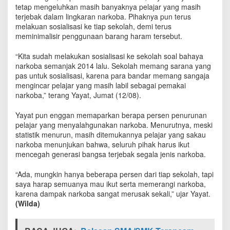
a
tetap mengeluhkan masih banyaknya pelajar yang masih
h
terjebak dalam lingkaran narkoba. Pihaknya pun terus
g
melakuan sosialisasi ke tiap sekolah, demi terus
u
meminimalisir penggunaan barang haram tersebut.
n
a
“Kita sudah melakukan sosialisasi ke sekolah soal bahaya
N
narkoba semanjak 2014 lalu. Sekolah memang sarana yang
a
pas untuk sosialisasi, karena para bandar memang sangaja
r
mengincar pelajar yang masih labil sebagai pemakai
k
narkoba,” terang Yayat, Jumat (12/08).
o
b
Yayat pun enggan memaparkan berapa persen penurunan
a
pelajar yang menyalahgunakan narkoba. Menurutnya, meski
d
i
statistik menurun, masih ditemukannya pelajar yang sakau
K
narkoba menunjukan bahwa, seluruh pihak harus ikut
o
mencegah generasi bangsa terjebak segala jenis narkoba.
t
a
“Ada, mungkin hanya beberapa persen dari tiap sekolah, tapi
C
saya harap semuanya mau ikut serta memerangi narkoba,
i
karena dampak narkoba sangat merusak sekali,” ujar Yayat.
r
(Wilda)
e
b
o