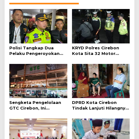
Polisi Tangkap Dua
KRYD Polres Cirebon
Pelaku Pengeroyokan
Kota Sita 32 Motor
Pengunjung GTC Cirebon
Knalpot Brong
Sengketa Pengelolaan
DPRD Kota Cirebon
GTC Cirebon, Ini
Tindak Lanjuti Hilangnya
Penjelasan Frans
Data Adminduk Warga
Simanjuntak
Disabilitas